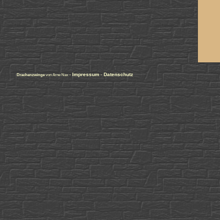
-
Impressum
-
Datenschutz
Drachenzwinge
von Arne Nax