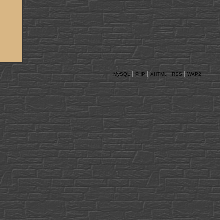
MySQL
PHP
XHTML
RSS
WAP2