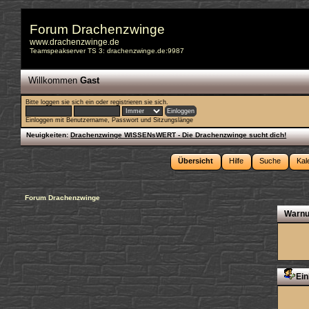
Forum Drachenzwinge
www.drachenzwinge.de
Teamspeakserver TS 3: drachenzwinge.de:9987
Willkommen
Gast
Bitte
loggen sie sich ein
oder
registrieren sie sich
.
Einloggen mit Benutzername, Passwort und Sitzungslänge
Neuigkeiten:
Drachenzwinge WISSENsWERT - Die Drachenzwinge sucht dich!
Übersicht
Hilfe
Suche
Kal
Forum Drachenzwinge
Warnu
Ein