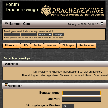
Forum
Drachenzwinge
Willkommen
Gast
10. August 2026, 04:16:10
Bitte
loggen sie sich ein
oder
registrieren sie sich
.
Einloggen mit Benutzername, Passwort und Sitzungslänge
Übersicht
Hilfe
Suche
Kalender
Einloggen
Registrieren
Forum Drachenzwinge
Warnung!
Nur registrierte Mitglieder haben Zugriff auf diesen Bereich.
Bitte einloggen oder
registrieren Sie einen Account
mit Forum Drachenzwi
Einloggen
Benutzername:
Passwort:
Sitzungslänge in Minuten: