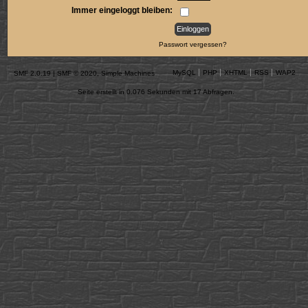
Immer eingeloggt bleiben:
Passwort vergessen?
MySQL
PHP
XHTML
RSS
WAP2
SMF 2.0.19
|
SMF © 2020
,
Simple Machines
Seite erstellt in 0.076 Sekunden mit 17 Abfragen.