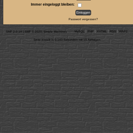
Immer eingeloggt bleiben:
Passwort vergessen?
MySQL
PHP
XHTML
RSS
WAP2
SMF 2.0.19
|
SMF © 2020
,
Simple Machines
Seite erstellt in 0.143 Sekunden mit 18 Abfragen.