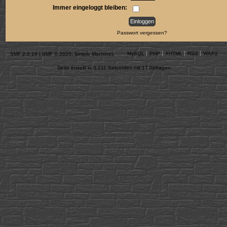
Immer eingeloggt bleiben:
Passwort vergessen?
MySQL
PHP
XHTML
RSS
WAP2
SMF 2.0.19
|
SMF © 2020
,
Simple Machines
Seite erstellt in 0.211 Sekunden mit 17 Abfragen.