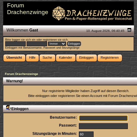
Forum
Drachenzwinge
Willkommen
Gast
10. August 2026, 06:40:45
Bitte
loggen sie sich ein
oder
registrieren sie sich
.
Einloggen mit Benutzername, Passwort und Sitzungslänge
Übersicht
Hilfe
Suche
Kalender
Einloggen
Registrieren
Forum Drachenzwinge
Warnung!
Nur registrierte Mitglieder haben Zugriff auf diesen Bereich.
Bitte einloggen oder
registrieren Sie einen Account
mit Forum Drachenzwi
Einloggen
Benutzername:
Passwort:
Sitzungslänge in Minuten: