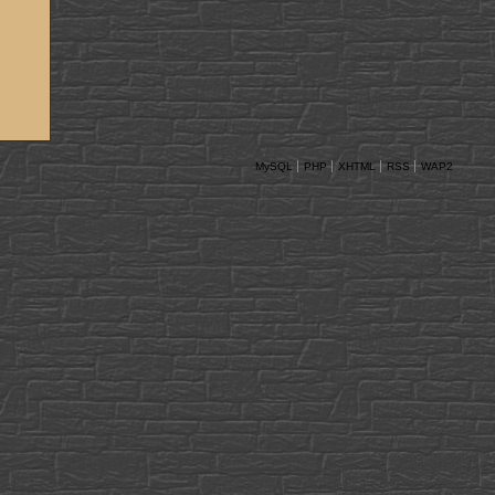
MySQL
PHP
XHTML
RSS
WAP2