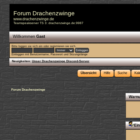
Forum Drachenzwinge
www.drachenzwinge.de
Teamspeakserver TS 3: drachenzwinge.de:9987
Willkommen
Gast
Bitte
loggen sie sich ein
oder
registrieren sie sich
.
Einloggen mit Benutzername, Passwort und Sitzungslänge
Neuigkeiten:
Unser Drachenzwinge Discord-Server
Übersicht
Hilfe
Suche
Kal
Forum Drachenzwinge
Warnu
Ein