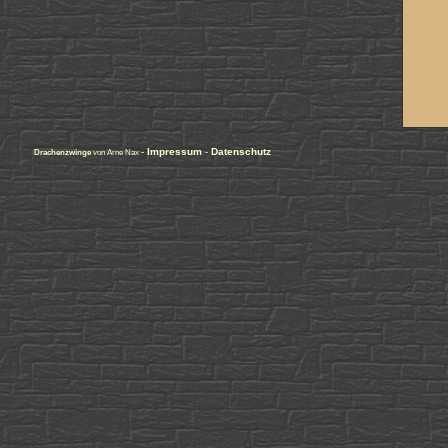
-
Impressum
-
Datenschutz
Drachenzwinge
von Arne Nax