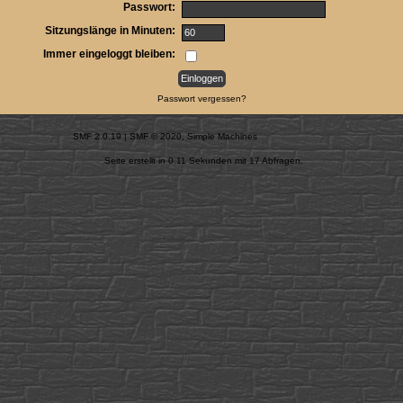
Passwort:
Sitzungslänge in Minuten:
Immer eingeloggt bleiben:
Passwort vergessen?
SMF 2.0.19
|
SMF © 2020
,
Simple Machines
Seite erstellt in 0.11 Sekunden mit 17 Abfragen.