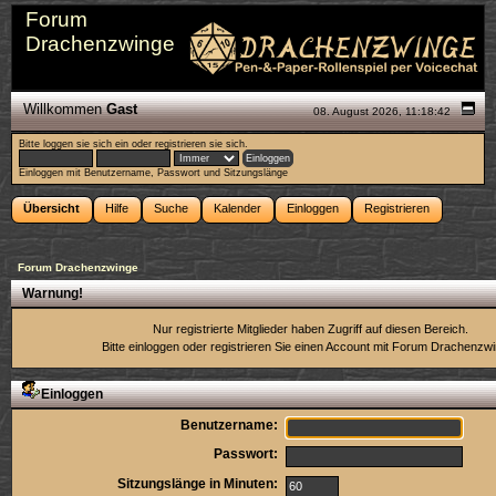
Forum
Drachenzwinge
Willkommen
Gast
08. August 2026, 11:18:42
Bitte
loggen sie sich ein
oder
registrieren sie sich
.
Einloggen mit Benutzername, Passwort und Sitzungslänge
Übersicht
Hilfe
Suche
Kalender
Einloggen
Registrieren
Forum Drachenzwinge
Warnung!
Nur registrierte Mitglieder haben Zugriff auf diesen Bereich.
Bitte einloggen oder
registrieren Sie einen Account
mit Forum Drachenzwi
Einloggen
Benutzername:
Passwort:
Sitzungslänge in Minuten: