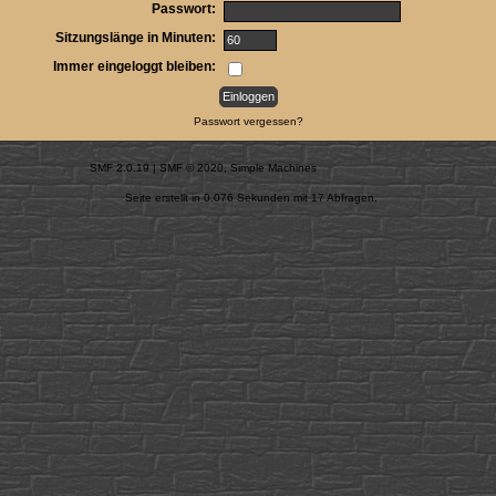
Passwort:
Sitzungslänge in Minuten:
Immer eingeloggt bleiben:
Passwort vergessen?
SMF 2.0.19
|
SMF © 2020
,
Simple Machines
Seite erstellt in 0.076 Sekunden mit 17 Abfragen.