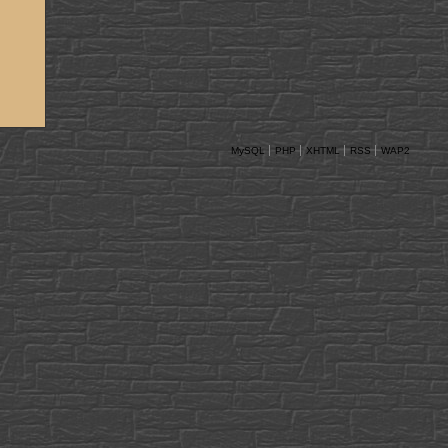
MySQL
PHP
XHTML
RSS
WAP2