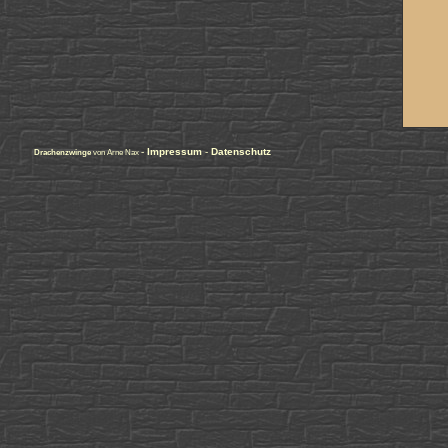
-
Impressum
-
Datenschutz
Drachenzwinge
von Arne Nax