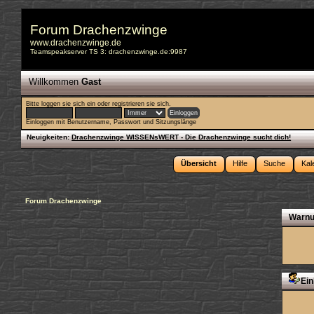
Forum Drachenzwinge
www.drachenzwinge.de
Teamspeakserver TS 3: drachenzwinge.de:9987
Willkommen
Gast
Bitte
loggen sie sich ein
oder
registrieren sie sich
.
Einloggen mit Benutzername, Passwort und Sitzungslänge
Neuigkeiten:
Drachenzwinge WISSENsWERT - Die Drachenzwinge sucht dich!
Übersicht
Hilfe
Suche
Kal
Forum Drachenzwinge
Warnu
Ein