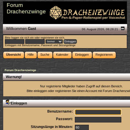
Forum
Drachenzwinge
Willkommen
Gast
06. August 2026, 08:28:21
Bitte
loggen sie sich ein
oder
registrieren sie sich
.
Einloggen mit Benutzername, Passwort und Sitzungslänge
Übersicht
Hilfe
Suche
Kalender
Einloggen
Registrieren
Forum Drachenzwinge
Warnung!
Nur registrierte Mitglieder haben Zugriff auf diesen Bereich.
Bitte einloggen oder
registrieren Sie einen Account
mit Forum Drachenzwi
Einloggen
Benutzername:
Passwort:
Sitzungslänge in Minuten: