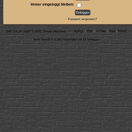
Immer eingeloggt bleiben:
Passwort vergessen?
MySQL
PHP
XHTML
RSS
WAP2
SMF 2.0.19
|
SMF © 2020
,
Simple Machines
Seite erstellt in 0.282 Sekunden mit 18 Abfragen.