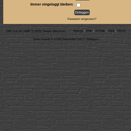
Immer eingeloggt bleiben:
Passwort vergessen?
MySQL
PHP
XHTML
RSS
WAP2
SMF 2.0.19
|
SMF © 2020
,
Simple Machines
Seite erstellt in 0.093 Sekunden mit 17 Abfragen.