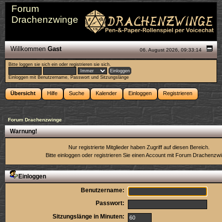
Forum
Drachenzwinge
Willkommen
Gast
06. August 2026, 09:33:14
Bitte
loggen sie sich ein
oder
registrieren sie sich
.
Einloggen mit Benutzername, Passwort und Sitzungslänge
Übersicht
Hilfe
Suche
Kalender
Einloggen
Registrieren
Forum Drachenzwinge
Warnung!
Nur registrierte Mitglieder haben Zugriff auf diesen Bereich.
Bitte einloggen oder
registrieren Sie einen Account
mit Forum Drachenzwi
Einloggen
Benutzername:
Passwort:
Sitzungslänge in Minuten: