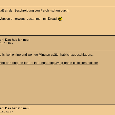
Spaß an der Beschreibung von Perch - schon durch.
er Version unterwegs, zusammen mit Dread.
hen! Das hab ich neu!
 16:11:46 »
lichkeit online und wenige Minuten später hab ich zugeschlagen...
he-one-ring-the-lord-of-the-rings-roleplaying-game-collectors-edition/
hen! Das hab ich neu!
 18:24:51 »