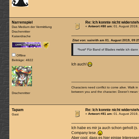
Narrenspiel
Re: Ich konnte nicht widerste
«
Antwort #80 am:
01. August 2019,
Das Medium der Vermittlung
Drachenritter
Kaiserdrache
Zitat von: sainrith am 01. August 2019, 09:2
*hust* Für Band of Blades melde ich dann
Offline
Beiträge: 4822
Ich auch!
Characters need conflict to come alive. Walk in t
between you and the character. Doesn't mean yo
Drachenritter
Tapam
Re: Ich konnte nicht widerste
«
Antwort #81 am:
01. August 2019,
Gast
Ich habe es mir ja auch schon geholt (s
Company lese.
Aber cool, dass es hier einige Interesse