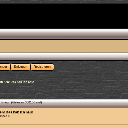
ender
Einloggen
Registrieren
stehen! Das hab ich neu!
ich neu! (Gelesen 350166 mal)
hen! Das hab ich neu!
:10:45 »