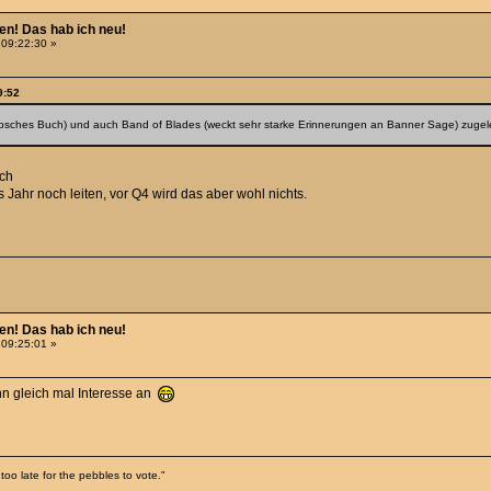
hen! Das hab ich neu!
 09:22:30 »
9:52
 hübsches Buch) und auch Band of Blades (weckt sehr starke Erinnerungen an Banner Sage) zugel
uch
 Jahr noch leiten, vor Q4 wird das aber wohl nichts.
hen! Das hab ich neu!
 09:25:01 »
nn gleich mal Interesse an
too late for the pebbles to vote."