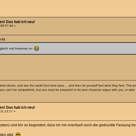
hen! Das hab ich neu!
 09:57:46 »
5:01
 gleich mal Interesse an
heir shoes, and see the world from their eyes ... and then let yourself feel what they feel. This pro
u can't be sympathetic, but you must be prepared to let your character argue with you, or take 
hen! Das hab ich neu!
 11:13:17 »
. oben) und bin so begeistert, dass ich mir eventuell noch die gedruckte Fassung b
nten gibt.