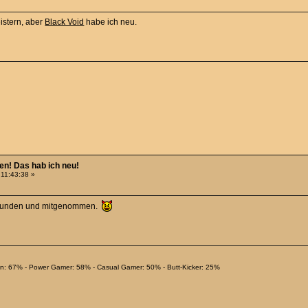
eistern, aber
Black Void
habe ich neu.
hen! Das hab ich neu!
 11:43:38 »
 gefunden und mitgenommen.
ian: 67% - Power Gamer: 58% - Casual Gamer: 50% - Butt-Kicker: 25%