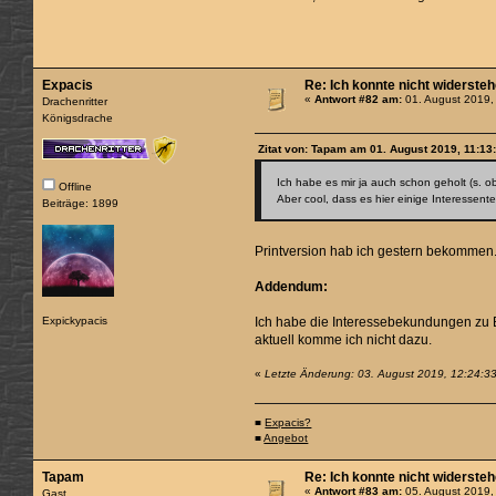
Expacis
Re: Ich konnte nicht widerste
«
Antwort #82 am:
01. August 2019,
Drachenritter
Königsdrache
Zitat von: Tapam am 01. August 2019, 11:13
Ich habe es mir ja auch schon geholt (s. 
Offline
Aber cool, dass es hier einige Interessent
Beiträge: 1899
Printversion hab ich gestern bekommen.
Addendum:
Expickypacis
Ich habe die Interessebekundungen zu Ba
aktuell komme ich nicht dazu.
«
Letzte Änderung: 03. August 2019, 12:24:3
■
Expacis?
■
Angebot
Tapam
Re: Ich konnte nicht widerste
«
Antwort #83 am:
05. August 2019,
Gast