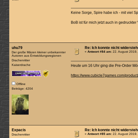
Keine Sorge, Spire habe ich - mit viel 
BoB ist für mich jetzt auch in gedruckt
uhu79
Re: Ich konnte nicht widerste
«
Antwort #84 am:
22. August 2019,
Der große Mäzen kleiner unbekannter
Autoren aus Entwicklungsregionen
Drachenritter
Kaiserdrache
Heute um 16 Uhr ging die Pre-Order Mög
https://www.cubicle7games.com/product/t
Offline
Beiträge: 4204
Expacis
Re: Ich konnte nicht widerste
«
Antwort #85 am:
22. August 2019,
Drachenritter