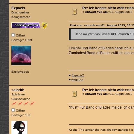
Expacis
Re: Ich konnte nicht widerste
«
Antwort #78 am:
01. August 2019,
Drachenritter
Königsdrache
Zitat von: sainrith am 01. August 2019, 09:1
Habe mir jetzt das Liminal RPG (wirklich
Offline
Beiträge: 1899
Liminal und Band of Blades habe ich a
Zumindest Band of Blades will ich dieses
Expickypacis
■
Expacis?
■
Angebot
sainrith
Re: Ich konnte nicht widerste
«
Antwort #79 am:
01. August 2019,
Spielleiter
Glücksdrache
*hust* Für Band of Blades melde ich da
Offline
Beiträge: 506
Kosh: "The avalanche has already started; it is 