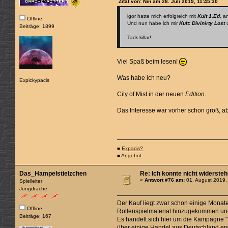
Zitat von: Nin am 28. Juli 2019, 11:45:30
igor hatte mich erfolgreich mit
Kult 1.Ed.
an
Offline
Und nun habe ich mir
Kult: Divinirty Lost
u
Beiträge: 1899
Tack killar!
Viel Spaß beim lesen!
Was habe ich neu?
Expickypacis
City of Mist in der neuen
Edition
.
Das Interesse war vorher schon groß, a
■
Expacis?
■
Angebot
Das_Hampelstielzchen
Re: Ich konnte nicht widerste
«
Antwort #76 am:
01. August 2019,
Spielleiter
Jungdrache
Der Kauf liegt zwar schon einige Monate
Offline
Rollenspielmaterial hinzugekommen und
Beiträge: 167
Es handelt sich hier um die Kampagne "
über einige Handel aus Deutschland er