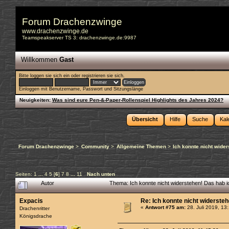
Forum Drachenzwinge
www.drachenzwinge.de
Teamspeakserver TS 3: drachenzwinge.de:9987
Willkommen
Gast
Bitte
loggen sie sich ein
oder
registrieren sie sich
.
Einloggen mit Benutzername, Passwort und Sitzungslänge
Neuigkeiten:
Was sind eure Pen-&-Paper-Rollenspiel Highlights des Jahres 2024?
Übersicht
Hilfe
Suche
Kal
Forum Drachenzwinge
>
Community
>
Allgemeine Themen
>
Ich konnte nicht wider
Seiten:
1
...
4
5
[
6
]
7
8
...
11
Nach unten
Autor
Thema: Ich konnte nicht widerstehen! Das hab 
Expacis
Re: Ich konnte nicht widerste
«
Antwort #75 am:
28. Juli 2019, 13
Drachenritter
Königsdrache