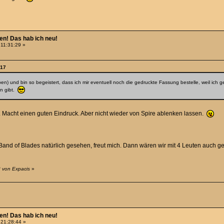
hen! Das hab ich neu!
 11:31:29 »
:17
oben) und bin so begeistert, dass ich mir eventuell noch die gedruckte Fassung bestelle, weil i
en gibt.
 Macht einen guten Eindruck. Aber nicht wieder von Spire ablenken lassen.
nd of Blades natürlich gesehen, freut mich. Dann wären wir mit 4 Leuten auch genu
3 von Expacis
»
hen! Das hab ich neu!
 21:28:44 »