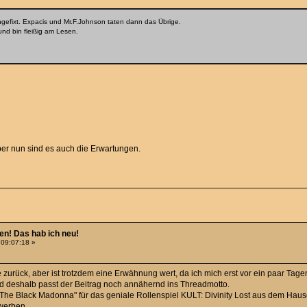
gefixt. Expacis und Mr.F.Johnson taten dann das Übrige.
nd bin fleißig am Lesen.
ber nun sind es auch die Erwartungen.
hen! Das hab ich neu!
 09:07:18 »
 zurück, aber ist trotzdem eine Erwähnung wert, da ich mich erst vor ein paar Tag
 deshalb passt der Beitrag noch annähernd ins Threadmotto.
The Black Madonna" für das geniale Rollenspiel KULT: Divinity Lost aus dem Hau
werben.