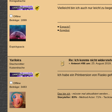
Königsdrache
Vielleicht bin ich auch nur leicht zu beg
Offline
Beiträge: 1899
■
Expacis?
■
Angebot
Expickypacis
Yariloira
Re: Ich konnte nicht widerste
«
Antwort #86 am:
25. August 2019,
Drachenritter
Kaiserdrache
Ich habe ein Printversion von Fiasko
Offline
Beiträge: 3483
Das bin ich
-
müsste mal aktualisiert werden...
Storyteller: 83%
- Method Actor: 71% - Tactic