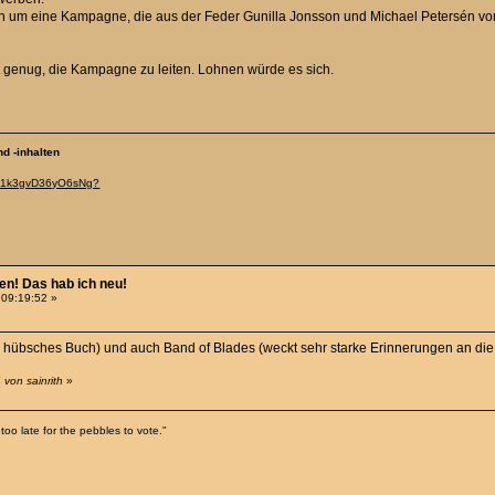
ch um eine Kampagne, die aus der Feder Gunilla Jonsson und Michael Petersén v
ert genug, die Kampagne zu leiten. Lohnen würde es sich.
d -inhalten
f91k3gvD36yO6sNg?
hen! Das hab ich neu!
 09:19:52 »
ch hübsches Buch) und auch Band of Blades (weckt sehr starke Erinnerungen an di
von sainrith
»
too late for the pebbles to vote."