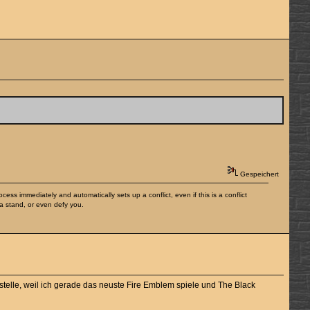
Gespeichert
cess immediately and automatically sets up a conflict, even if this is a conflict
a stand, or even defy you.
estelle, weil ich gerade das neuste Fire Emblem spiele und The Black