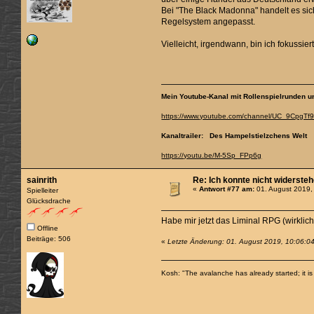
Bei "The Black Madonna" handelt es si
Regelsystem angepasst.
Vielleicht, irgendwann, bin ich fokussi
Mein Youtube-Kanal mit Rollenspielrunden un
https://www.youtube.com/channel/UC_9CpgT
Kanaltrailer: Des Hampelstielzchens Welt
https://youtu.be/M-5Sp_FPp6g
sainrith
Re: Ich konnte nicht widerste
«
Antwort #77 am:
01. August 2019,
Spielleiter
Glücksdrache
Habe mir jetzt das Liminal RPG (wirkli
Offline
Beiträge: 506
«
Letzte Änderung: 01. August 2019, 10:06:04 
Kosh: "The avalanche has already started; it is 