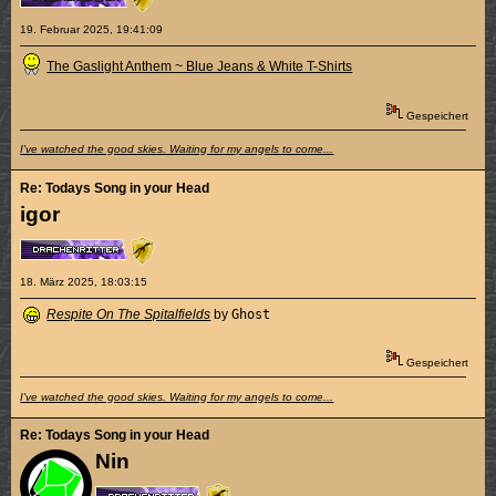
19. Februar 2025, 19:41:09
The Gaslight Anthem ~ Blue Jeans & White T-Shirts
Gespeichert
I've watched the good skies. Waiting for my angels to come...
Re: Todays Song in your Head
igor
18. März 2025, 18:03:15
Respite On The Spitalfields
by
Ghost
Gespeichert
I've watched the good skies. Waiting for my angels to come...
Re: Todays Song in your Head
Nin