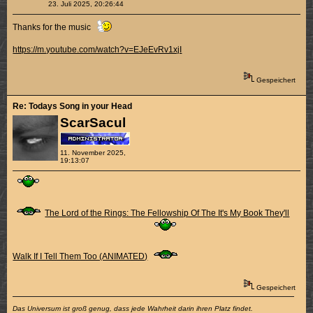
23. Juli 2025, 20:26:44
Thanks for the music
https://m.youtube.com/watch?v=EJeEvRv1xjI
Gespeichert
Re: Todays Song in your Head
ScarSacul
11. November 2025,
19:13:07
The Lord of the Rings: The Fellowship Of The It's My Book They'll
Walk If I Tell Them Too (ANIMATED)
Gespeichert
Das Universum ist groß genug, dass jede Wahrheit darin ihren Platz findet.