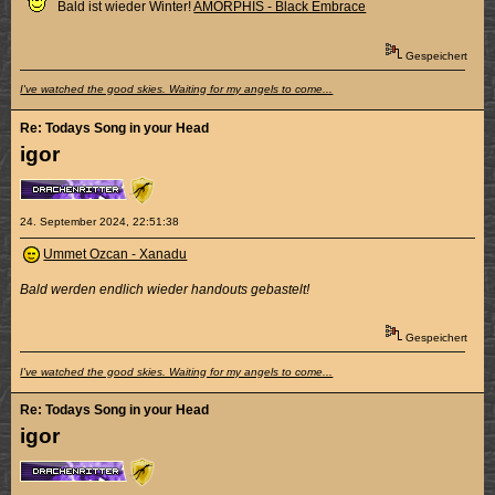
Bald ist wieder Winter!
AMORPHIS - Black Embrace
Gespeichert
I've watched the good skies. Waiting for my angels to come...
Re: Todays Song in your Head
igor
24. September 2024, 22:51:38
Ummet Ozcan - Xanadu
Bald werden endlich wieder handouts gebastelt!
Gespeichert
I've watched the good skies. Waiting for my angels to come...
Re: Todays Song in your Head
igor