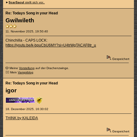
►
ScarSacul
stellt sich vor..
Re: Todays Song in your Head
Gwilwileth
11. November 2025, 19:50:40
Chinchilla - CAPS LOCK:
https://youtu.be/k-bpuCbU6MY?si=U4trWgTACAF8tr_u
Gespeichert
🎲 Meine
Vorstellung
auf der Drachenzwinge.
🧛‍♂️ Mein
Vampirblog
Re: Todays Song in your Head
igor
18. Dezember 2025, 16:30:02
THINK by KALEIDA
Gespeichert