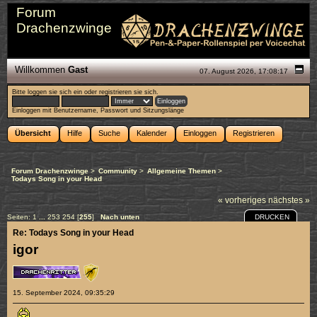
Forum
Drachenzwinge
Willkommen
Gast
07. August 2026, 17:08:17
Bitte
loggen sie sich ein
oder
registrieren sie sich
.
Einloggen mit Benutzername, Passwort und Sitzungslänge
Übersicht
Hilfe
Suche
Kalender
Einloggen
Registrieren
Forum Drachenzwinge
>
Community
>
Allgemeine Themen
>
Todays Song in your Head
« vorheriges
nächstes »
DRUCKEN
Seiten:
1
...
253
254
[
255
]
Nach unten
Re: Todays Song in your Head
igor
15. September 2024, 09:35:29