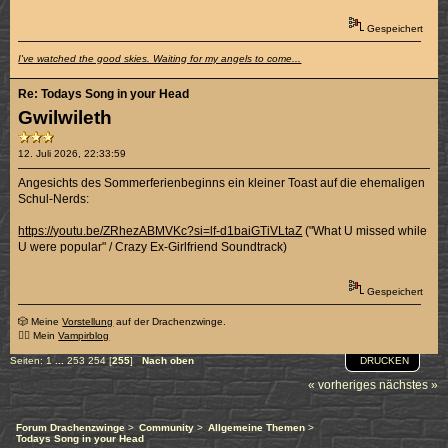
Gespeichert
I've watched the good skies. Waiting for my angels to come...
Re: Todays Song in your Head
Gwilwileth
12. Juli 2026, 22:33:59
Angesichts des Sommerferienbeginns ein kleiner Toast auf die ehemaligen
Schul-Nerds:
https://youtu.be/ZRhezABMVKc?si=lf-d1baiGTiVLtaZ
("What U missed while
U were popular" / Crazy Ex-Girlfriend Soundtrack)
Gespeichert
🎲 Meine
Vorstellung
auf der Drachenzwinge.
🧛‍♂️ Mein
Vampirblog
DRUCKEN
Seiten:
1
...
253
254
[
255
]
Nach oben
« vorheriges
nächstes »
Forum Drachenzwinge
>
Community
>
Allgemeine Themen
>
Todays Song in your Head