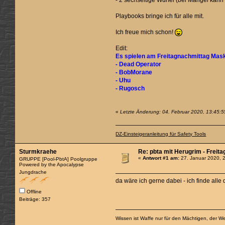
- 2 sechseitige Würfel (bei Mangel kann
Playbooks bringe ich für alle mit.
Ich freue mich schon!
Edit:
Es spielen am Freitagnachmittag Mas
- Dead Operator
- BobMorane
- Uhu
- Rugosch
«
Letzte Änderung: 04. Februar 2020, 13:45:5
DZ-Einsteigeranleitung für Safety Tools
Sturmkraehe
Re: pbta mit Herugrim - Freita
«
Antwort #1 am:
27. Januar 2020, 
GRUPPE [Pool-PbtA] Poolgruppe
Powered by the Apocalypse
Jungdrache
da wäre ich gerne dabei - ich finde alle 
Offline
Beiträge: 357
Wissen ist Waffe nur für den Mächtigen, der Wei