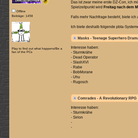
Das ist zwar meine erste DZ-Con, ich m
Spielzeitpunkt wird
Freitag nach dem M
Offline
Beiträge: 1458
Falls mehr Nachfrage besteht, biete ic
Ich biete deshalb folgende pbta-System
Masks - Teenage Superhero Dram
Interesse haben:
Play to find out what happens/Be a
fan of the PCs
- Sturmkrähe
- Dead Operator
- SlashXVI
- Rabe
- BobMorane
- Uhu
- Rugosch
Comrades - A Revolutionary RPG
Interesse haben:
- Sturmkrähe
- Sirion
-
-