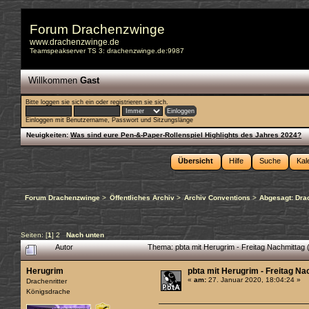
Forum Drachenzwinge
www.drachenzwinge.de
Teamspeakserver TS 3: drachenzwinge.de:9987
Willkommen
Gast
Bitte
loggen sie sich ein
oder
registrieren sie sich
.
Einloggen mit Benutzername, Passwort und Sitzungslänge
Neuigkeiten:
Was sind eure Pen-&-Paper-Rollenspiel Highlights des Jahres 2024?
Übersicht
Hilfe
Suche
Kal
Forum Drachenzwinge
>
Öffentliches Archiv
>
Archiv Conventions
>
Abgesagt: Dra
Seiten: [
1
]
2
Nach unten
Autor
Thema: pbta mit Herugrim - Freitag Nachmittag
Herugrim
pbta mit Herugrim - Freitag Na
«
am:
27. Januar 2020, 18:04:24 »
Drachenritter
Königsdrache