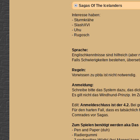
Sagas Of The Icelanders
Interesse haben:
- Sturmkrähe
- SlashXVI
- Uhu
- Rugosch
Sprache:
Englischkenntnisse sind hilfreich (aber 
Falls Schwierigkeiten bestehen, überse
Regeln:
Vorwissen zu pbta ist nicht notwendig.
Anmeldung:
Schreibe bitte das System dazu, das dich
Es gilt nicht das Windhund-Prinzip. Im Z
Edit:
Anmeldeschluss ist der 4.2.
Bei g
Für den harten Fall, dass es tatsächlic
Comrades vor Sagas.
Zum Spielen benötigt werden aka Das s
- Pen and Paper (duh)
- Radiergummi