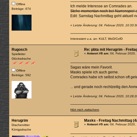
Offline
Ich melde Interesse an Comrades an.
Beiträge: 674
Stehe momentan noch bei Narrenspiel au
Edit: Samstag Nachmittag geht aktuell no
«
Letzte Änderung: 04. Februar 2020, 10:33:3
Interessiert u.a. an: KULT, WoD/CofD
Rugosch
Re: pbta mit Herugrim - Freita
«
Antwort #8 am:
04. Februar 2020,
Spielleiter
Glücksdrache
Sagas wäre mein Favorit.
Offline
Masks spiele ich auch gerne.
Beiträge: 592
Comrades habe ich selbst schon oft gelei
... und gerade noch rechtzeitig den Anm
«
Letzte Änderung: 04. Februar 2020, 10:28:
Hört mich zwitschern
.
Herugrim
Masks - Freitag Nachmittag (4
«
Antwort #9 am:
04. Februar 2020,
Drachenritter
Königsdrache