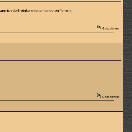
 wann ich dort reinkomme, am anderen Termin
.
Gespeichert
Gespeichert