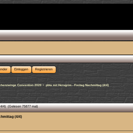
ender
Einloggen
Registrieren
chenzwinge Convention 2020
>
pbta mit Herugrim - Freitag Nachmittag (4/4)
 (4/4) (Gelesen 75877 mal)
chmittag (4/4)