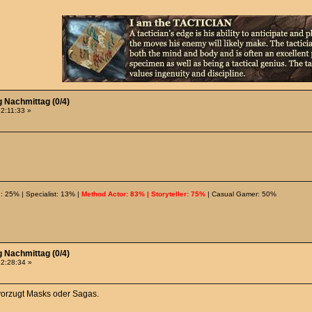
g Nachmittag (0/4)
22:11:33 »
: 25% | Specialist: 13% |
Method Actor: 83% | Storyteller: 75%
| Casual Gamer: 50%
g Nachmittag (0/4)
22:28:34 »
vorzugt Masks oder Sagas.