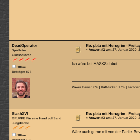
DeadOperator
Re: pbta mit Herugrim - Freita
«
Antwort #2 am:
27. Januar 2020, 
Spielleiter
Glücksdrache
Ich wäre bei MASKS dabei.
Offline
Beiträge: 678
Power Gamer: 8% | Butt-Kicker: 17% | Tactician
SlashXVI
Re: pbta mit Herugrim - Freita
«
Antwort #3 am:
27. Januar 2020, 
GRUPPE Für eine Hand voll Sand
Jungdrache
Wäre auch gerne mit von der Partie. Be
Offline
Beiträge: 128