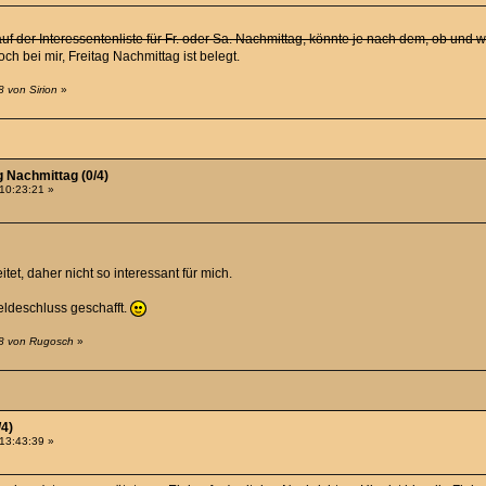
f der Interessentenliste für Fr. oder Sa. Nachmittag, könnte je nach dem, ob und
ch bei mir, Freitag Nachmittag ist belegt.
8 von Sirion
»
g Nachmittag (0/4)
 10:23:21 »
tet, daher nicht so interessant für mich.
eldeschluss geschafft.
28 von Rugosch
»
/4)
 13:43:39 »