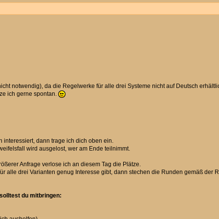
nicht notwendig), da die Regelwerke für alle drei Systeme nicht auf Deutsch erhältli
tze ich gerne spontan.
 interessiert, dann trage ich dich oben ein.
weifelsfall wird ausgelost, wer am Ende teilnimmt.
rößerer Anfrage verlose ich an diesem Tag die Plätze.
h für alle drei Varianten genug Interesse gibt, dann stechen die Runden gemäß der 
olltest du mitbringen: