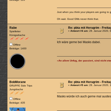
Just when you think your players are going to g
Oh wait. Good GMs never think that.
Rabe
Re: pbta mit Herugrim - Freita
«
Antwort #4 am:
28. Januar 2020, 
Spielleiter
Königsdrache
Ich wäre gerne bei Masks dabei.
Offline
Beiträge: 1400
«An allem Unfug, der passiert, sind nicht etw
BobMorane
Re: pbta mit Herugrim - Freita
«
Antwort #5 am:
28. Januar 2020, 
GRUPPE Side Trips
Jungdrache
Masks würde ich auch gerne mal austes
Offline
Beiträge: 435