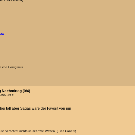
 ich aushelfen)
ks:
5 von Herugrim
»
g Nachmittag (0/4)
22:02:36 »
drei toll aber Sagas wäre der Favorit von mir
se verachtet nichts so sehr wie Waffen. (Elias Canetti)