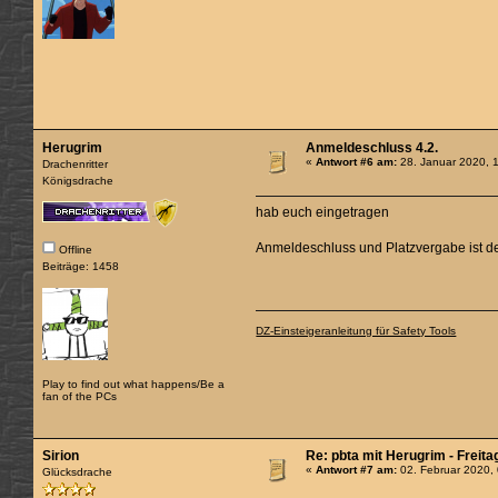
Herugrim
Anmeldeschluss 4.2.
«
Antwort #6 am:
28. Januar 2020, 
Drachenritter
Königsdrache
hab euch eingetragen
Anmeldeschluss und Platzvergabe ist der
Offline
Beiträge: 1458
DZ-Einsteigeranleitung für Safety Tools
Play to find out what happens/Be a
fan of the PCs
Sirion
Re: pbta mit Herugrim - Freita
«
Antwort #7 am:
02. Februar 2020,
Glücksdrache