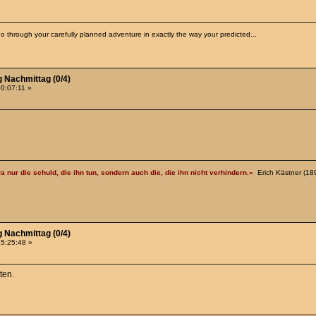
o through your carefully planned adventure in exactly the way your predicted...
g Nachmittag (0/4)
00:07:11 »
a nur die schuld, die ihn tun, sondern auch die, die ihn nicht verhindern.»
Erich Kästner (18
g Nachmittag (0/4)
15:25:48 »
ten.