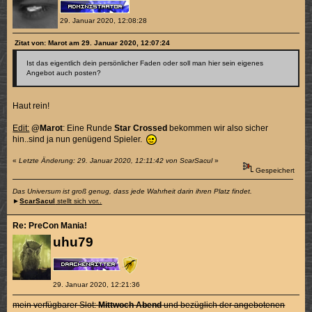
29. Januar 2020, 12:08:28
Zitat von: Marot am 29. Januar 2020, 12:07:24
Ist das eigentlich dein persönlicher Faden oder soll man hier sein eigenes
Angebot auch posten?
Haut rein!
Edit:
@Marot
: Eine Runde
Star Crossed
bekommen wir also sicher
hin..sind ja nun genügend Spieler.
«
Letzte Änderung: 29. Januar 2020, 12:11:42 von ScarSacul
»
Gespeichert
Das Universum ist groß genug, dass jede Wahrheit darin ihren Platz findet.
►
ScarSacul
stellt sich vor..
Re: PreCon Mania!
uhu79
29. Januar 2020, 12:21:36
mein verfügbarer Slot:
Mittwoch Abend
und bezüglich der angebotenen