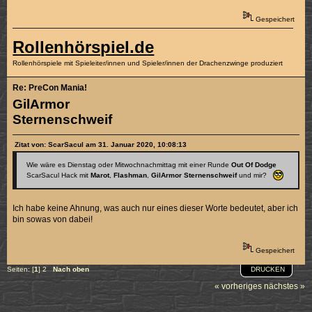
Gespeichert
Rollenhörspiel.de
Rollenhörspiele mit Spieleiter/innen und Spieler/innen der Drachenzwinge produziert
Re: PreCon Mania!
GilArmor
Sternenschweif
Zitat von: ScarSacul am 31. Januar 2020, 10:08:13
Wie wäre es Dienstag oder Mitwochnachmittag mit einer Runde
Out Of Dodge
ScarSacul Hack mit
Marot
,
Flashman
,
GilArmor Sternenschweif
und mir?
Ich habe keine Ahnung, was auch nur eines dieser Worte bedeutet, aber ich
bin sowas von dabei!
Gespeichert
DRUCKEN
Seiten: [
1
]
2
Nach oben
« vorheriges
nächstes »