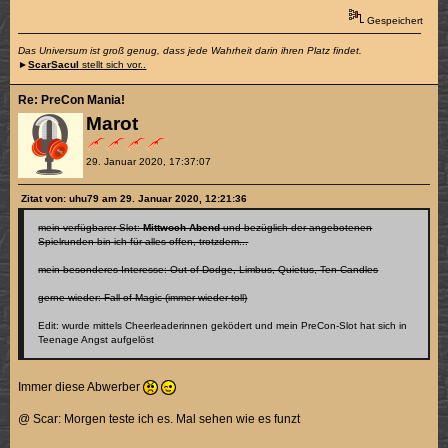
Gespeichert
Das Universum ist groß genug, dass jede Wahrheit darin ihren Platz findet.
►
ScarSacul
stellt sich vor..
Re: PreCon Mania!
Marot
29. Januar 2020, 17:37:07
Zitat von: uhu79 am 29. Januar 2020, 12:21:36
mein verfügbarer Slot:
Mittwoch Abend
und bezüglich der angebotenen
Spielrunden bin ich für alles offen, trotzdem...
mein besonderes Interesse: Out of Dodge, Limbus, Quietus, Ten Candles
gerne wieder: Fall of Magic (immer wieder toll)
Edit: wurde mittels Cheerleaderinnen geködert und mein PreCon-Slot hat sich in
Teenage Angst aufgelöst
Immer diese Abwerber
@ Scar: Morgen teste ich es. Mal sehen wie es funzt