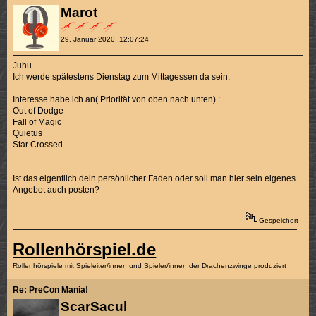
Marot
29. Januar 2020, 12:07:24
Juhu.
Ich werde spätestens Dienstag zum Mittagessen da sein.
Interesse habe ich an( Priorität von oben nach unten) :
Out of Dodge
Fall of Magic
Quietus
Star Crossed
Ist das eigentlich dein persönlicher Faden oder soll man hier sein eigenes
Angebot auch posten?
Gespeichert
Rollenhörspiel.de
Rollenhörspiele mit Spieleiter/innen und Spieler/innen der Drachenzwinge produziert
Re: PreCon Mania!
ScarSacul