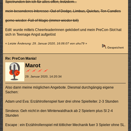
Spielrunden bin ich für alles offen, trotzdem...
mein besonderes Interesse: Out of Dodge, Limbus, Quietus, Ten Candles
gerne wieder: Fall of Magic (immer wieder toll)
Edit: wurde mittels Cheerleaderinnen geködert und mein PreCon-Slot hat
sich in Teenage Angst aufgelöst
«
Letzte Änderung: 29. Januar 2020, 16:06:07 von uhu79
»
Gespeichert
Re: PreCon Mania!
Marot
29. Januar 2020, 14:20:34
Also dann meine möglichen Angebote. Diesmal durchgängig eigene
Sachen:
Adam und Eva: Erzählrollenspiel fuer drei ohne Spielleiter. 2-3 Stunden
Sinsless :Geh nicht in den Winterwaldhack ab 2 Spielern plus Sl 2-4
Stunden
Escape : ein Erzählrollenspiel mit tötlicher Mechanik fuer 3 Spieler ohne SL.