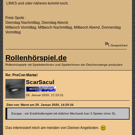
LINKS und oder näheres kommt noch.
Freie Spots :
Dienstag Nachmittag, Dienstag Abend,
Mittwoch Vormittag, Mittwoch Nachmittag, Mittwoch Abend, Donnerstag
Vormittag
Gespeichert
Rollenhörspiel.de
Rollenhörspiele mit Spieleiter/innen und Spieler/innen der Drachenzwinge produziert
Re: PreCon Mania!
ScarSacul
29. Januar 2020, 17:23:31
Zitat von: Marot am 29. Januar 2020, 14:20:34
Escape : ein Erzählrollenspiel mit tötlicher Mechanik fuer 3 Spieler ohne SL.
Das interessiert mich am meisten von Deinen Angeboten.