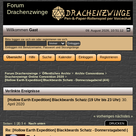
Forum
Drachenzwinge
Willkommen
Gast
09. August 2026, 10:51:12
Bitte
loggen sie sich ein
oder
registrieren sie sich
.
Einloggen mit Benutzername, Passwort und Sitzungslänge
Übersicht
Hilfe
Suche
Kalender
Einloggen
Registrieren
Forum Drachenzwinge
>
Öffentliches Archiv
>
Archiv Conventions
>
Drachenzwinge Online Convention 2020
>
[Hollow Earth Expedition] Blackbeards Schatz - Donnerstagabend (4/4)
Verlinkte Ereignisse
[Hollow Earth Expedition] Blackbeards Schatz (19 Uhr bis 23 Uhr)
: 30.
April 2020
« vorheriges
nächstes »
DRUCKEN
Seiten:
1
[
2
]
3
4
Nach unten
Re: [Hollow Earth Expedition] Blackbeards Schatz - Donnerstagabend (4/4)