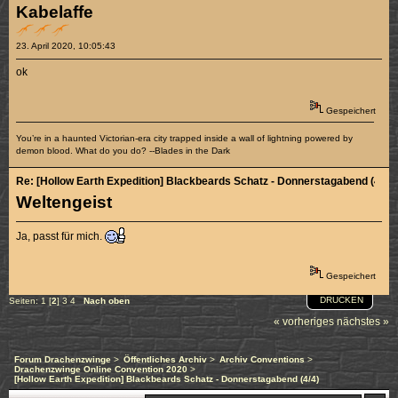
Kabelaffe
23. April 2020, 10:05:43
ok
Gespeichert
You’re in a haunted Victorian-era city trapped inside a wall of lightning powered by
demon blood. What do you do? --Blades in the Dark
Re: [Hollow Earth Expedition] Blackbeards Schatz - Donnerstagabend (4/4)
Weltengeist
Ja, passt für mich.
Gespeichert
DRUCKEN
Seiten:
1
[
2
]
3
4
Nach oben
« vorheriges
nächstes »
Forum Drachenzwinge
>
Öffentliches Archiv
>
Archiv Conventions
>
Drachenzwinge Online Convention 2020
>
[Hollow Earth Expedition] Blackbeards Schatz - Donnerstagabend (4/4)