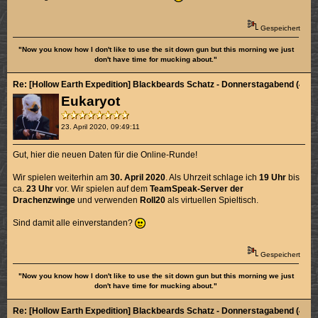
Gespeichert
"Now you know how I don't like to use the sit down gun but this morning we just
don't have time for mucking about."
Re: [Hollow Earth Expedition] Blackbeards Schatz - Donnerstagabend (4/4)
Eukaryot
23. April 2020, 09:49:11
Gut, hier die neuen Daten für die Online-Runde!
Wir spielen weiterhin am
30. April 2020
. Als Uhrzeit schlage ich
19 Uhr
bis
ca.
23 Uhr
vor. Wir spielen auf dem
TeamSpeak-Server der
Drachenzwinge
und verwenden
Roll20
als virtuellen Spieltisch.
Sind damit alle einverstanden?
Gespeichert
"Now you know how I don't like to use the sit down gun but this morning we just
don't have time for mucking about."
Re: [Hollow Earth Expedition] Blackbeards Schatz - Donnerstagabend (4/4)