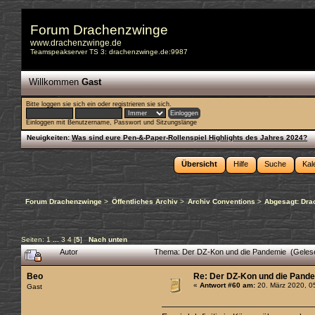
Forum Drachenzwinge
www.drachenzwinge.de
Teamspeakserver TS 3: drachenzwinge.de:9987
Willkommen
Gast
Bitte
loggen sie sich ein
oder
registrieren sie sich
.
Einloggen mit Benutzername, Passwort und Sitzungslänge
Neuigkeiten:
Was sind eure Pen-&-Paper-Rollenspiel Highlights des Jahres 2024?
Übersicht
Hilfe
Suche
Kal
Forum Drachenzwinge
>
Öffentliches Archiv
>
Archiv Conventions
>
Abgesagt: Dra
Seiten:
1
...
3
4
[
5
]
Nach unten
Autor
Thema: Der DZ-Kon und die Pandemie (Geles
Beo
Re: Der DZ-Kon und die Pand
«
Antwort #60 am:
20. März 2020, 0
Gast