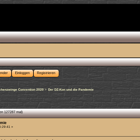
ender
Einloggen
Registrieren
chenzwinge Convention 2020
>
Der DZ-Kon und die Pandemie
en 127287 mal)
emie
5:29:41 »