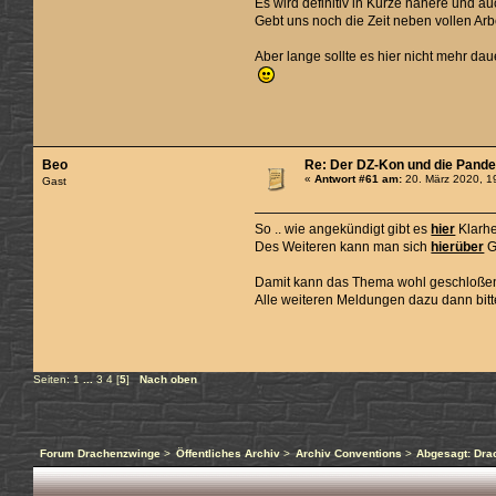
Es wird definitiv in Kürze nähere und a
Gebt uns noch die Zeit neben vollen Arb
Aber lange sollte es hier nicht mehr dau
Beo
Re: Der DZ-Kon und die Pand
«
Antwort #61 am:
20. März 2020, 1
Gast
So .. wie angekündigt gibt es
hier
Klarhei
Des Weiteren kann man sich
hierüber
G
Damit kann das Thema wohl geschloße
Alle weiteren Meldungen dazu dann bit
Seiten:
1
...
3
4
[
5
]
Nach oben
Forum Drachenzwinge
>
Öffentliches Archiv
>
Archiv Conventions
>
Abgesagt: Dra