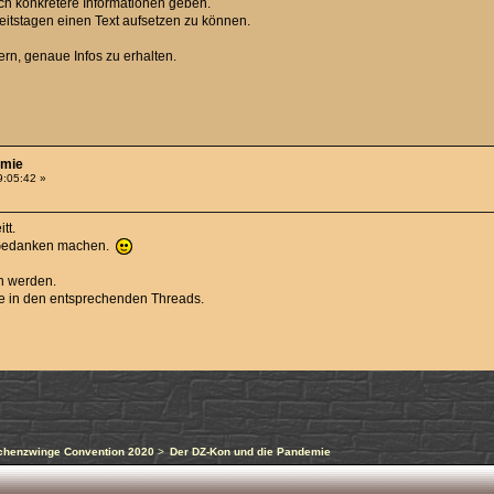
uch konkretere Informationen geben.
eitstagen einen Text aufsetzen zu können.
ern, genaue Infos zu erhalten.
emie
9:05:42 »
tt.
edanken machen.
n werden.
te in den entsprechenden Threads.
chenzwinge Convention 2020
>
Der DZ-Kon und die Pandemie