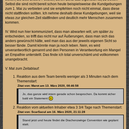
Selbst die sind nicht bereit schon heute beispielsweise die Kundgebungen
zum 1. Mai zu verbieten und sie empfehlen noch nicht einmal, dass diese
nicht stattfinden sollten. Ich nehme deshalb diese Kundgebungen, weil sie
etwas zur gleichen Zeit stattfinden und deutlich mehr Menschen zusammen
kommen.
IV. Wird nun hier kommuniziert, dass man abwarten will, um später zu
entscheiden, so trifft das nicht nur auf Äußerungen, dass man sich das
anders gewünscht hätte, weil man das aus der jeweils eigenen Sicht so
besser fände. Damit könnte man ja noch leben. Nein, es wird
unverantwortlich genannt und den Personen in Verantwortung ein Mangel
an Empathie unterstellt. Das finde ich total unverschämt und vollkommen
unangebracht.
V. Mal zum Zeitablauf:
Reaktion aus dem Team bereits weniger als 3 Minuten nach dem
Themenstart:
Zitat von: Marot am 13. März 2020, 08:46:58
Jo, das ganze wird intern gerade schon besprochen. Da kommt sicher
bald ein Statement
Reaktion vom aktuellen Inhaber etwa 3 3/4 Tage nach Themenstart:
Zitat von: ScarSacul am 16. März 2020, 21:11:28
Stand jetzt und heute findet die Drachenzwinge Convention wie geplant
statt.