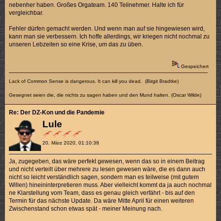
nebenher haben. Großes Orgateam. 140 Teilnehmer. Halte ich für
vergleichbar.
Fehler dürfen gemacht werden. Und wenn man auf sie hingewiesen wird,
kann man sie verbessern. Ich hoffe allerdings, wir kriegen nicht nochmal zu
unseren Lebzeiten so eine Krise, um das zu üben.
Gespeichert
Lack of Common Sense is dangerous. It can kill you dead. (Birgit Bradtke)
Gesegnet seien die, die nichts zu sagen haben und den Mund halten. (Oscar Wilde)
Re: Der DZ-Kon und die Pandemie
Lule
20. März 2020, 01:10:38
Ja, zugegeben, das wäre perfekt gewesen, wenn das so in einem Beitrag
und nicht verteilt über mehrere zu lesen gewesen wäre, die es dann auch
nicht so leicht verständlich sagen, sondern man es teilweise (mit gutem
Willen) hineininterpretieren muss. Aber vielleicht kommt da ja auch nochmal
ne Klarstellung vom Team, dass es genau gleich verfährt - bis auf den
Termin für das nächste Update. Da wäre Mitte April für einen weiteren
Zwischenstand schon etwas spät - meiner Meinung nach.