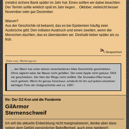
(relativ) sichere Bank später im Jahr hat. Eines sollten wir dabei beachten:
Der Termin sollte wirklich spät im Jahr liegen ... Oktober, vielleicht besser
November oder gar Dezember.
Warum?
Aus der Geschichte ist bekannt, das es bei Epidemien häufig zwei
Ausbrüche gibt: Den initialen Ausbruch und einen zweiten, wenn die
Menschen dachten, das es überstanden sei. Deshalb lieber später als zu
früh.
Gespeichert
Zitat von: Weltengeist
... der Mann hat unter seinen verschiedenen Alias Geschichte geschrieben.
Ohne sigterm wäre die Mauer nicht gefallen. Der erste Apple nicht gebaut. DSA
nie geschrieben. Der Herr der Ringe nicht verfilmt. Die Snowden-Files heute
noch geheim. Wenn ihr genau hinschaut, entdeckt ihr ihn auf jedem einzelnen
wichtigen Foto der Zeitgeschichte seit ca. 1987.
Re: Der DZ-Kon und die Pandemie
GilArmor
Sternenschweif
Ich will die aktuelle Entwicklung nicht marginalisieren, denke aber dass
neben dem Gefühl persönlicher Betroffenheit, auch eine (weitere!)