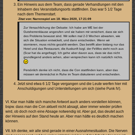
Ein Hinweis aus dem Team, dass gerade Verhandlungen mit den
Inhabern des Veranstatlungsorts stattfinden. Das war 5 1/2 Tage
nach dem Themenstart.
Zitat von: Narrenspiel am 18. März 2020, 17:21:09
Zur Versachlichung der Debatte: Ich habe am WE bei der
Gutsherrenklause angerufen und sie haben mir versichert, dass sie sich
des Problems bewusst sind. Wir sollen mal 2-3 Wochen abwarten, wie
sich die Situation entwickelt, und dann entscheiden. Wenn wir
stornieren, muss nichts gezahlt werden. Das betrifft aber bislang nur das
Hotel und das Restaurant, die Auskunft bzgl. der FeWos steht noch aus
(Scar hat da angefragt). Ich gehe aber davon aus, dass sie das nicht
grundlegend anders sehen, aber versprechen kann ich natürlich nichts.
Persönlich denke ich nicht, dass die Con stattfinden kann, aber das
müssen wir demnächst in Ruhe im Team diskutieren und entscheiden.
Jetzt sind etwa 6 1/2 Tage vergangen und die Leute werfen hier mit
Anschuldigungen und Unterstellungen um sich (siehe Punk IV).
VI. Klar man hätte sich manche Antwort auch anders vorstellen können,
bspw. dass man die Con aktuell nicht absagt, aber immer wieder prüfen
wird, ob doch noch eine Absage notwendig ist. Aber gut, das deutet auch
der Hinweis auf den Stand heute an. Aber man hätte es deutlich machen
können.
VII. Ich denke, wir alle sind gerade in einer Ausnahmesituation. Die Nerven