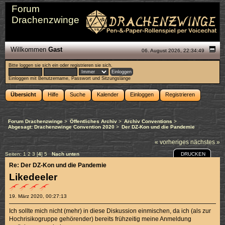
Forum
Drachenzwinge
Willkommen
Gast
06. August 2026, 22:34:49
Bitte
loggen sie sich ein
oder
registrieren sie sich
.
Einloggen mit Benutzername, Passwort und Sitzungslänge
Übersicht
Hilfe
Suche
Kalender
Einloggen
Registrieren
Forum Drachenzwinge
>
Öffentliches Archiv
>
Archiv Conventions
>
Abgesagt: Drachenzwinge Convention 2020
>
Der DZ-Kon und die Pandemie
« vorheriges
nächstes »
DRUCKEN
Seiten:
1
2
3
[
4
]
5
Nach unten
Re: Der DZ-Kon und die Pandemie
Likedeeler
19. März 2020, 00:27:13
Ich sollte mich nicht (mehr) in diese Diskussion einmischen, da ich (als zur
Hochrisikogruppe gehörender) bereits frühzeitig meine Anmeldung