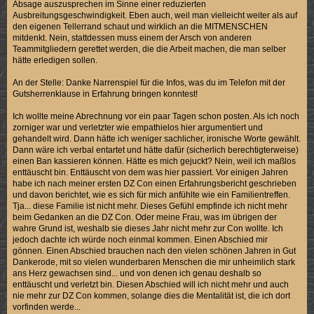
Absage auszusprechen im Sinne einer reduzierten
Ausbreitungsgeschwindigkeit. Eben auch, weil man vielleicht weiter als auf
den eigenen Tellerrand schaut und wirklich an die MITMENSCHEN
mitdenkt. Nein, stattdessen muss einem der Arsch von anderen
Teammitgliedern gerettet werden, die die Arbeit machen, die man selber
hätte erledigen sollen.
An der Stelle: Danke Narrenspiel für die Infos, was du im Telefon mit der
Gutsherrenklause in Erfahrung bringen konntest!
Ich wollte meine Abrechnung vor ein paar Tagen schon posten. Als ich noch
zorniger war und verletzter wie empathielos hier argumentiert und
gehandelt wird. Dann hätte ich weniger sachlicher, ironische Worte gewählt.
Dann wäre ich verbal entartet und hätte dafür (sicherlich berechtigterweise)
einen Ban kassieren können. Hätte es mich gejuckt? Nein, weil ich maßlos
enttäuscht bin. Enttäuscht von dem was hier passiert. Vor einigen Jahren
habe ich nach meiner ersten DZ Con einen Erfahrungsbericht geschrieben
und davon berichtet, wie es sich für mich anfühlte wie ein Familientreffen.
Tja... diese Familie ist nicht mehr. Dieses Gefühl empfinde ich nicht mehr
beim Gedanken an die DZ Con. Oder meine Frau, was im übrigen der
wahre Grund ist, weshalb sie dieses Jahr nicht mehr zur Con wollte. Ich
jedoch dachte ich würde noch einmal kommen. Einen Abschied mir
gönnen. Einen Abschied brauchen nach den vielen schönen Jahren in Gut
Dankerode, mit so vielen wunderbaren Menschen die mir unheimlich stark
ans Herz gewachsen sind... und von denen ich genau deshalb so
enttäuscht und verletzt bin. Diesen Abschied will ich nicht mehr und auch
nie mehr zur DZ Con kommen, solange dies die Mentalität ist, die ich dort
vorfinden werde...