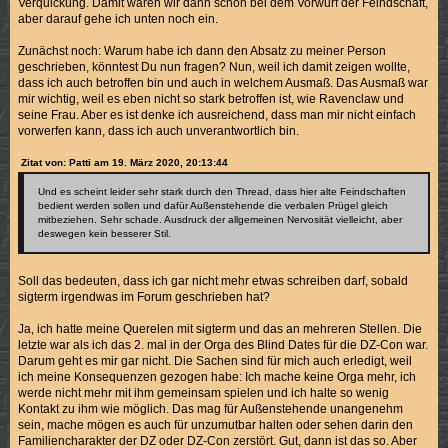
Verquickung. Damit wären wir dann schon bei dem Vorwurf der Feindschaft,
aber darauf gehe ich unten noch ein.
Zunächst noch: Warum habe ich dann den Absatz zu meiner Person
geschrieben, könntest Du nun fragen? Nun, weil ich damit zeigen wollte,
dass ich auch betroffen bin und auch in welchem Ausmaß. Das Ausmaß war
mir wichtig, weil es eben nicht so stark betroffen ist, wie Ravenclaw und
seine Frau. Aber es ist denke ich ausreichend, dass man mir nicht einfach
vorwerfen kann, dass ich auch unverantwortlich bin.
Zitat von: Patti am 19. März 2020, 20:13:44
Und es scheint leider sehr stark durch den Thread, dass hier alte Feindschaften
bedient werden sollen und dafür Außenstehende die verbalen Prügel gleich
mitbeziehen. Sehr schade. Ausdruck der allgemeinen Nervosität vielleicht, aber
deswegen kein besserer Stil.
Soll das bedeuten, dass ich gar nicht mehr etwas schreiben darf, sobald
sigterm irgendwas im Forum geschrieben hat?
Ja, ich hatte meine Querelen mit sigterm und das an mehreren Stellen. Die
letzte war als ich das 2. mal in der Orga des Blind Dates für die DZ-Con war.
Darum geht es mir gar nicht. Die Sachen sind für mich auch erledigt, weil
ich meine Konsequenzen gezogen habe: Ich mache keine Orga mehr, ich
werde nicht mehr mit ihm gemeinsam spielen und ich halte so wenig
Kontakt zu ihm wie möglich. Das mag für Außenstehende unangenehm
sein, mache mögen es auch für unzumutbar halten oder sehen darin den
Familiencharakter der DZ oder DZ-Con zerstört. Gut, dann ist das so. Aber