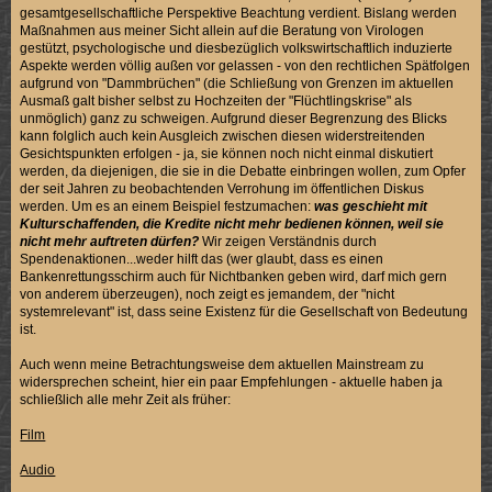
gesamtgesellschaftliche Perspektive Beachtung verdient. Bislang werden
Maßnahmen aus meiner Sicht allein auf die Beratung von Virologen
gestützt, psychologische und diesbezüglich volkswirtschaftlich induzierte
Aspekte werden völlig außen vor gelassen - von den rechtlichen Spätfolgen
aufgrund von "Dammbrüchen" (die Schließung von Grenzen im aktuellen
Ausmaß galt bisher selbst zu Hochzeiten der "Flüchtlingskrise" als
unmöglich) ganz zu schweigen. Aufgrund dieser Begrenzung des Blicks
kann folglich auch kein Ausgleich zwischen diesen widerstreitenden
Gesichtspunkten erfolgen - ja, sie können noch nicht einmal diskutiert
werden, da diejenigen, die sie in die Debatte einbringen wollen, zum Opfer
der seit Jahren zu beobachtenden Verrohung im öffentlichen Diskus
werden. Um es an einem Beispiel festzumachen:
was geschieht mit
Kulturschaffenden, die Kredite nicht mehr bedienen können, weil sie
nicht mehr auftreten dürfen?
Wir zeigen Verständnis durch
Spendenaktionen...weder hilft das (wer glaubt, dass es einen
Bankenrettungsschirm auch für Nichtbanken geben wird, darf mich gern
von anderem überzeugen), noch zeigt es jemandem, der "nicht
systemrelevant" ist, dass seine Existenz für die Gesellschaft von Bedeutung
ist.
Auch wenn meine Betrachtungsweise dem aktuellen Mainstream zu
widersprechen scheint, hier ein paar Empfehlungen - aktuelle haben ja
schließlich alle mehr Zeit als früher:
Film
Audio