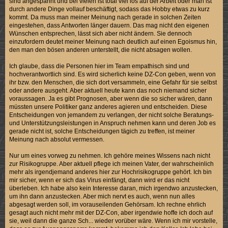
sind angespannt und bei vielen ist total viel los auf der Arbeit oder man ist
durch andere Dinge vollauf beschäftigt, sodass das Hobby etwas zu kurz
kommt. Da muss man meiner Meinung nach gerade in solchen Zeiten
eingestehen, dass Antworten länger dauern. Das mag nicht den eigenen
Wünschen entsprechen, lässt sich aber nicht ändern. Sie dennoch
einzufordern deutet meiner Meinung nach deutlich auf einen Egoismus hin,
den man den bösen anderen unterstellt, die nicht absagen wollen.
Ich glaube, dass die Personen hier im Team empathisch sind und
hochverantwortlich sind. Es wird sicherlich keine DZ-Con geben, wenn von
ihr bzw. den Menschen, die sich dort versammeln, eine Gefahr für sie selbst
oder andere ausgeht. Aber aktuell heute kann das noch niemand sicher
voraussagen. Ja es gibt Prognosen, aber wenn die so sicher wären, dann
müssten unsere Politiker ganz anderes agieren und entscheiden. Diese
Entscheidungen von jemandem zu verlangen, der nicht solche Beratungs-
und Unterstützungsleistungen in Anspruch nehmen kann und deren Job es
gerade nicht ist, solche Entscheidungen tägich zu treffen, ist meiner
Meinung nach absolut vermessen.
Nur um eines vorweg zu nehmen. Ich gehöre meines Wissens nach nicht
zur Risikogruppe. Aber aktuell pflege ich meinen Vater, der wahrscheinlich
mehr als irgendjemand anderes hier zur Hochrisikogruppe gehört. Ich bin
mir sicher, wenn er sich das Virus einfängt, dann wird er das nicht
überleben. Ich habe also kein Interesse daran, mich irgendwo anzustecken,
um ihn dann anzustecken. Aber mich nervt es auch, wenn nun alles
abgesagt werden soll, im vorauseilenden Gehörsam. Ich rechne ehrlich
gesagt auch nicht mehr mit der DZ-Con, aber irgendwie hoffe ich doch auf
sie, weil dann die ganze Sch... wieder vorüber wäre. Wenn ich mir vorstelle,