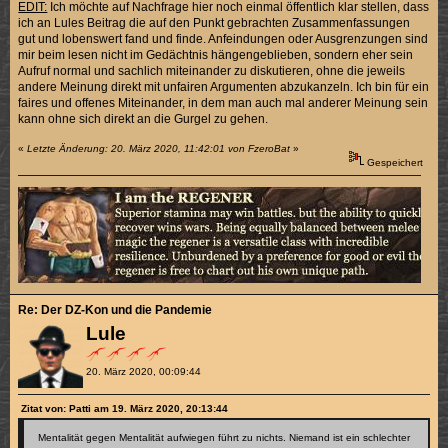
EDIT:
Ich möchte auf Nachfrage hier noch einmal öffentlich klar stellen, dass
ich an Lules Beitrag die auf den Punkt gebrachten Zusammenfassungen
gut und lobenswert fand und finde. Anfeindungen oder Ausgrenzungen sind
mir beim lesen nicht im Gedächtnis hängengeblieben, sondern eher sein
Aufruf normal und sachlich miteinander zu diskutieren, ohne die jeweils
andere Meinung direkt mit unfairen Argumenten abzukanzeln. Ich bin für ein
faires und offenes Miteinander, in dem man auch mal anderer Meinung sein
kann ohne sich direkt an die Gurgel zu gehen.
«
Letzte Änderung: 20. März 2020, 11:42:01 von FzeroBat
»
Gespeichert
Re: Der DZ-Kon und die Pandemie
Lule
20. März 2020, 00:09:44
Zitat von: Patti am 19. März 2020, 20:13:44
Mentalität gegen Mentalität aufwiegen führt zu nichts. Niemand ist ein schlechter