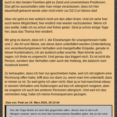
auch in den besten Familien gibt es Zwist und unvereinbare Positionen.
Das gilt es auszuhalten oder man möge veranlassen, dass ich hier
dauerhaft gebannt werde oder nicht mehr zur DZ-Con fahren darf.
Aber mir geht es hier wirklich nicht um den alten Kram. Und ich sehe hier
auch keine Möglichkeit, hier endlich mal wieder nachzukeilen. Wenn ich
das wollte, hätte ich es schon viel früher getan. Sind ja schon einige Tage
her, dass das Thema hier existiert.
Mir ging es darum, dass ich 1. die Erwartungen für unangemessen halte
und 2. die Art und Weise, wie diese dann unterfüttert werden (Unterstellung
von verantwortungslosem Verhalten und mangelhafter Empatie, gerade in
dieser Kombination), ich als äußerst unfair erachte. Man könnte auch
sagen, ich finde es ungerecht. Und genau das triggert mich. Es ist nicht die
Person, sondern das Verhalten oder auch die Haltung, die dadurch zum
Ausdruck kommt.
Zu behaupten, dass ich hier nur geschrieben habe, weil ich mit sigterm eine
Rechnung offen habe, trifft also nur dann zu, wenn man ihm unterstellt, dass
er immer so ist. So weit gehe ich aber nicht. Aber ja er hat manchmal etwas
in seinem Verhalten und Äußerungen auf das ich allergisch reagiere, aber
da reagiere ich auch bei anderen Personen allergisch. Und weil ich das
vermeiden mag, habe ich meine Konsequenzen gezogen.
Zitat von: Patti am 19. März 2020, 20:13:44
Von der Orga fände ich sehr lieb gegenüber allen, denen das In-der-Luft-
Hängen zusetzt, wenn es eine klar kommunizierte Deadline gäbe, bis zu der eine