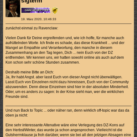
sigterm
19. März 2020, 10:46:33
zunächst einmal zu Ravenclaw:
Vielen Dank für Deine ergreifenden und, wie ich hoffe, für manche auch
aufrüttelnden Worte. Ich finde es schade, das diese Krankheit ... und der
Mangel an Empathie und Verantwortung, den manche in diesem
Zusammenhang an den Tag legen, Dich ... nein Euch von der DZ
entfremden. Wir kennen uns, wir hatten sowohl online als auch auf dem
Kon schon sehr schöne Stunden zusammen.
Deshalb meine Bitte an Dich:
Ja, Ihr habt Angst. aber lasst Euch von dieser Angst nicht überwältigen.
Lasst Euch von Einzelnen nicht dazu hinreissen, Euch von der Community
abzuwenden. Denn diese Einzelnen sind hier in der absoluten Minderheit.
Oder, um es anders zu sagen: In der Krise sieht man, wer die wirklichen
Freunde sind.
Und nun Back to Topic ... oder näher ran, denn wirklich off-topic war das da
oben ja nicht:
Eine sehr interessante Altenative wäre eine Verlegung des DZ-Kons auf
den Herbst/Winter, das wurde ja schon angesprochen. Vielleicht ist die
Gutsherrnklause ja froh darüber, wenn sie bei all den jetzigen Absagen eine