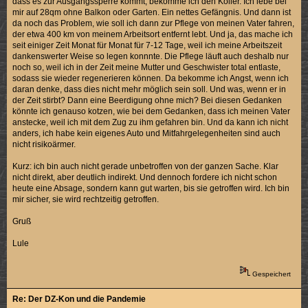
dass es zur Ausgangssperre kommt, bekomme ich den Koller. Ich lebe bei
mir auf 28qm ohne Balkon oder Garten. Ein nettes Gefängnis. Und dann ist
da noch das Problem, wie soll ich dann zur Pflege von meinen Vater fahren,
der etwa 400 km von meinem Arbeitsort entfernt lebt. Und ja, das mache ich
seit einiger Zeit Monat für Monat für 7-12 Tage, weil ich meine Arbeitszeit
dankenswerter Weise so legen konnnte. Die Pflege läuft auch deshalb nur
noch so, weil ich in der Zeit meine Mutter und Geschwister total entlaste,
sodass sie wieder regenerieren können. Da bekomme ich Angst, wenn ich
daran denke, dass dies nicht mehr möglich sein soll. Und was, wenn er in
der Zeit stirbt? Dann eine Beerdigung ohne mich? Bei diesen Gedanken
könnte ich genauso kotzen, wie bei dem Gedanken, dass ich meinen Vater
anstecke, weil ich mit dem Zug zu ihm gefahren bin. Und da kann ich nicht
anders, ich habe kein eigenes Auto und Mitfahrgelegenheiten sind auch
nicht risikoärmer.
Kurz: ich bin auch nicht gerade unbetroffen von der ganzen Sache. Klar
nicht direkt, aber deutlich indirekt. Und dennoch fordere ich nicht schon
heute eine Absage, sondern kann gut warten, bis sie getroffen wird. Ich bin
mir sicher, sie wird rechtzeitig getroffen.
Gruß
Lule
Gespeichert
Re: Der DZ-Kon und die Pandemie