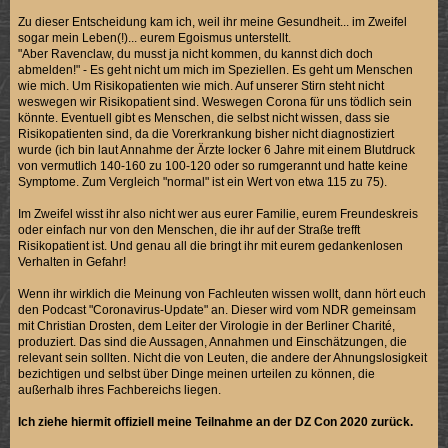
Zu dieser Entscheidung kam ich, weil ihr meine Gesundheit... im Zweifel
sogar mein Leben(!)... eurem Egoismus unterstellt.
"Aber Ravenclaw, du musst ja nicht kommen, du kannst dich doch
abmelden!" - Es geht nicht um mich im Speziellen. Es geht um Menschen
wie mich. Um Risikopatienten wie mich. Auf unserer Stirn steht nicht
weswegen wir Risikopatient sind. Weswegen Corona für uns tödlich sein
könnte. Eventuell gibt es Menschen, die selbst nicht wissen, dass sie
Risikopatienten sind, da die Vorerkrankung bisher nicht diagnostiziert
wurde (ich bin laut Annahme der Ärzte locker 6 Jahre mit einem Blutdruck
von vermutlich 140-160 zu 100-120 oder so rumgerannt und hatte keine
Symptome. Zum Vergleich "normal" ist ein Wert von etwa 115 zu 75).
Im Zweifel wisst ihr also nicht wer aus eurer Familie, eurem Freundeskreis
oder einfach nur von den Menschen, die ihr auf der Straße trefft
Risikopatient ist. Und genau all die bringt ihr mit eurem gedankenlosen
Verhalten in Gefahr!
Wenn ihr wirklich die Meinung von Fachleuten wissen wollt, dann hört euch
den Podcast "Coronavirus-Update" an. Dieser wird vom NDR gemeinsam
mit Christian Drosten, dem Leiter der Virologie in der Berliner Charité,
produziert. Das sind die Aussagen, Annahmen und Einschätzungen, die
relevant sein sollten. Nicht die von Leuten, die andere der Ahnungslosigkeit
bezichtigen und selbst über Dinge meinen urteilen zu können, die
außerhalb ihres Fachbereichs liegen.
Ich ziehe hiermit offiziell meine Teilnahme an der DZ Con 2020 zurück.