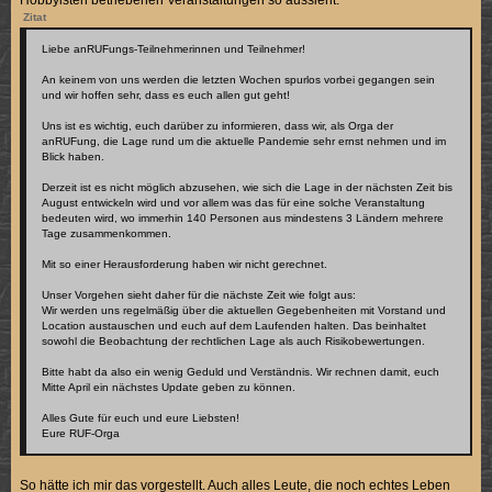
Hobbyisten betriebenen Veranstaltungen so aussieht:
Zitat
Liebe anRUFungs-Teilnehmerinnen und Teilnehmer!
An keinem von uns werden die letzten Wochen spurlos vorbei gegangen sein
und wir hoffen sehr, dass es euch allen gut geht!
Uns ist es wichtig, euch darüber zu informieren, dass wir, als Orga der
anRUFung, die Lage rund um die aktuelle Pandemie sehr ernst nehmen und im
Blick haben.
Derzeit ist es nicht möglich abzusehen, wie sich die Lage in der nächsten Zeit bis
August entwickeln wird und vor allem was das für eine solche Veranstaltung
bedeuten wird, wo immerhin 140 Personen aus mindestens 3 Ländern mehrere
Tage zusammenkommen.
Mit so einer Herausforderung haben wir nicht gerechnet.
Unser Vorgehen sieht daher für die nächste Zeit wie folgt aus:
Wir werden uns regelmäßig über die aktuellen Gegebenheiten mit Vorstand und
Location austauschen und euch auf dem Laufenden halten. Das beinhaltet
sowohl die Beobachtung der rechtlichen Lage als auch Risikobewertungen.
Bitte habt da also ein wenig Geduld und Verständnis. Wir rechnen damit, euch
Mitte April ein nächstes Update geben zu können.
Alles Gute für euch und eure Liebsten!
Eure RUF-Orga
So hätte ich mir das vorgestellt. Auch alles Leute, die noch echtes Leben