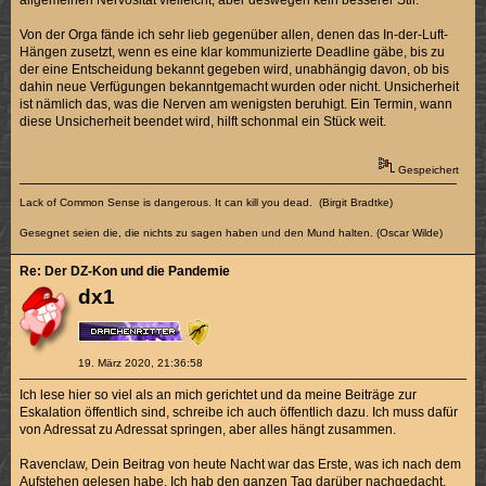
allgemeinen Nervosität vielleicht, aber deswegen kein besserer Stil.
Von der Orga fände ich sehr lieb gegenüber allen, denen das In-der-Luft-
Hängen zusetzt, wenn es eine klar kommunizierte Deadline gäbe, bis zu
der eine Entscheidung bekannt gegeben wird, unabhängig davon, ob bis
dahin neue Verfügungen bekanntgemacht wurden oder nicht. Unsicherheit
ist nämlich das, was die Nerven am wenigsten beruhigt. Ein Termin, wann
diese Unsicherheit beendet wird, hilft schonmal ein Stück weit.
Gespeichert
Lack of Common Sense is dangerous. It can kill you dead. (Birgit Bradtke)
Gesegnet seien die, die nichts zu sagen haben und den Mund halten. (Oscar Wilde)
Re: Der DZ-Kon und die Pandemie
dx1
19. März 2020, 21:36:58
Ich lese hier so viel als an mich gerichtet und da meine Beiträge zur
Eskalation öffentlich sind, schreibe ich auch öffentlich dazu. Ich muss dafür
von Adressat zu Adressat springen, aber alles hängt zusammen.
Ravenclaw, Dein Beitrag von heute Nacht war das Erste, was ich nach dem
Aufstehen gelesen habe. Ich hab den ganzen Tag darüber nachgedacht,