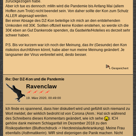
zurückgezogen habe.
Aber ich tue es dennoch: mMn wird die Pandemie bis Anfang Mai (allem
Hoffen zum Trotz) nicht beendet sein. Von daher sollte der Kon zum Schutz
ALLER abgesagt werden.
Bei einer Absage des DZ-Kon beteilige ich mich an den entstehenden
Umkosten mit 30€. Sollten offiziell keine Kosten enstehen, so werde ich die
30€ eben an Gut Dankerode spenden, da Gastwirte/Hotelies es derzeit sehr
schwer haben.
P.S. Bis vor kurzem war ich noch der Meinung, das ihr (Gesunde) den Kon
risikolos durchführen könnt, habe aber nun meine Meinung geändert: Je
langsamer der Virus verbreitet wird, desto besser.
Gespeichert
Re: Der DZ-Kon und die Pandemie
Ravenclaw
19. März 2020, 00:49:00
Ich finde es spannend, dass hier diskutiert wird und gefühlt sich niemand zu
Wort meldet, der wirklich bedroht ist von Corona (Anm.: Hat sich während
des Schreibens dieses Kommentars geändert, wie ich sehe
). ICH
gehöre dank meinem Schlaganfall im Dezember 2018 zu den
Risikopatienten (Bluthochdruck -> Herzkreislauferkrankung). Meine Frau
ebenfalls (Asthmatikerin). WIR sind diejenigen die Panik machen. Nicht