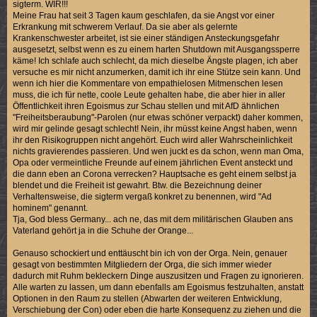
sigterm. WIR!!!
Meine Frau hat seit 3 Tagen kaum geschlafen, da sie Angst vor einer
Erkrankung mit schwerem Verlauf. Da sie aber als gelernte
Krankenschwester arbeitet, ist sie einer ständigen Ansteckungsgefahr
ausgesetzt, selbst wenn es zu einem harten Shutdown mit Ausgangssperre
käme! Ich schlafe auch schlecht, da mich dieselbe Ängste plagen, ich aber
versuche es mir nicht anzumerken, damit ich ihr eine Stütze sein kann. Und
wenn ich hier die Kommentare von empathielosen Mitmenschen lesen
muss, die ich für nette, coole Leute gehalten habe, die aber hier in aller
Öffentlichkeit ihren Egoismus zur Schau stellen und mit AfD ähnlichen
"Freiheitsberaubung"-Parolen (nur etwas schöner verpackt) daher kommen,
wird mir gelinde gesagt schlecht! Nein, ihr müsst keine Angst haben, wenn
ihr den Risikogruppen nicht angehört. Euch wird aller Wahrscheinlichkeit
nichts gravierendes passieren. Und wen juckt es da schon, wenn man Oma,
Opa oder vermeintliche Freunde auf einem jährlichen Event ansteckt und
die dann eben an Corona verrecken? Hauptsache es geht einem selbst ja
blendet und die Freiheit ist gewahrt. Btw. die Bezeichnung deiner
Verhaltensweise, die sigterm vergaß konkret zu benennen, wird "Ad
hominem" genannt.
Tja, God bless Germany... ach ne, das mit dem militärischen Glauben ans
Vaterland gehört ja in die Schuhe der Orange...
Genauso schockiert und enttäuscht bin ich von der Orga. Nein, genauer
gesagt von bestimmten Mitgliedern der Orga, die sich immer wieder
dadurch mit Ruhm bekleckern Dinge auszusitzen und Fragen zu ignorieren.
Alle warten zu lassen, um dann ebenfalls am Egoismus festzuhalten, anstatt
Optionen in den Raum zu stellen (Abwarten der weiteren Entwicklung,
Verschiebung der Con) oder eben die harte Konsequenz zu ziehen und die