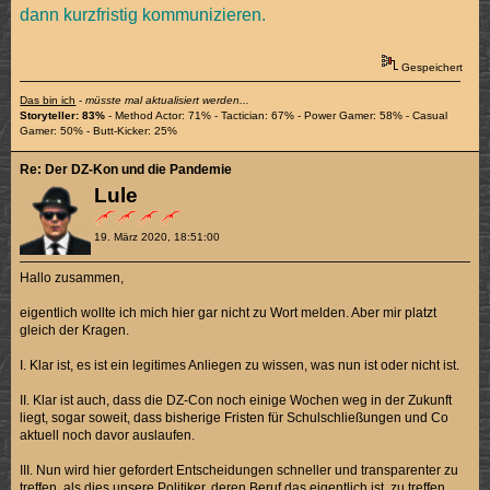
dann kurzfristig kommunizieren.
Gespeichert
Das bin ich
-
müsste mal aktualisiert werden...
Storyteller: 83%
- Method Actor: 71% - Tactician: 67% - Power Gamer: 58% - Casual
Gamer: 50% - Butt-Kicker: 25%
Re: Der DZ-Kon und die Pandemie
Lule
19. März 2020, 18:51:00
Hallo zusammen,
eigentlich wollte ich mich hier gar nicht zu Wort melden. Aber mir platzt
gleich der Kragen.
I. Klar ist, es ist ein legitimes Anliegen zu wissen, was nun ist oder nicht ist.
II. Klar ist auch, dass die DZ-Con noch einige Wochen weg in der Zukunft
liegt, sogar soweit, dass bisherige Fristen für Schulschließungen und Co
aktuell noch davor auslaufen.
III. Nun wird hier gefordert Entscheidungen schneller und transparenter zu
treffen, als dies unsere Politiker, deren Beruf das eigentlich ist, zu treffen.