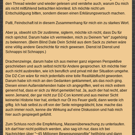
den Thread wieder und wieder gelesen und verstehe auch, warum Du mich
als nicht mitfühlend betrachten könntest. Ich möchte nicht um
Entschuldigung bitten, sondern diesen einen Erklärungsversuch machen.
Patti, Feindschaft ist in diesem Zusammenhang für mich ein zu starkes Wort.
Aber ja, obwohl ich Dir zustimme, sigterm, möchte ich nicht, dass Du für
mich sprichst. Darum habe ich vermieden, mich zu Deinem "wir" zugehörig
zu bekennen. (Beim Blind Date Dein Schild aus dem Sack zu ziehen wäre
eine völlig andere Geschichte für mich gewesen. Dienst ist Dienst und
Schnapps ist Schnapps.)
Drachenzwinge, darum habe ich aus meiner ganz eigenen Perspektive
geschrieben und auch selbst nicht für Andere gesprochen. Ich möchte hier
auch nicht ausbreiten, wie ich beruflich und privat mit der Situation umgehe.
Die DZ-Con wäre für mich jedenfalls eine tolle Realitätsflucht geworden.
Darum habe ich mich an den Gedanken geklammert, als das noch ging.
Diesen einen Außenstehenden habe ich angegriffen, weil es mich extrem
genervt hat, dass er sich zu Wort gemeldet hat. Ja, auch der hat recht, aber
wenn Jemand, der gar nicht zur DZ-Con kommt und aus meiner Sicht
keinerlei Historie hier hat, einfach nur Öl ins Feuer gießt, dann werde ich
giftig. Ich hab selbst zu oft von der Seite reingegrätscht, bzw. mache das
auch immer noch, kenne die Wirkung auf eine Diskussion und hab mich
hier auch gespiegelt gefühlt.
Zum Schluss noch die Empfehlung, Massenüberwachung zu unterlaufen.
Ich darf hier nicht politisch werden, also sag ich nur, dass ich bei
Nachrichten über "~45 Millionen Bewegungsprofile" hellhörig und dann