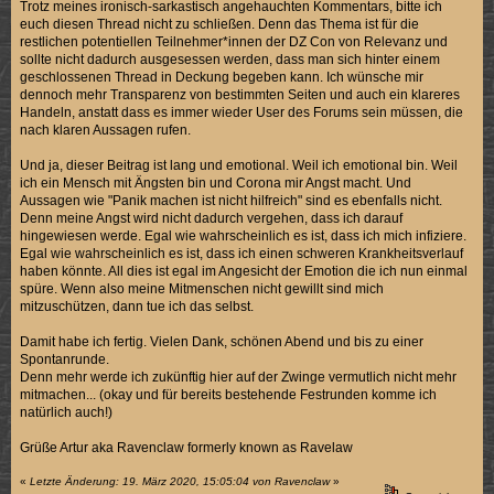
Trotz meines ironisch-sarkastisch angehauchten Kommentars, bitte ich
euch diesen Thread nicht zu schließen. Denn das Thema ist für die
restlichen potentiellen Teilnehmer*innen der DZ Con von Relevanz und
sollte nicht dadurch ausgesessen werden, dass man sich hinter einem
geschlossenen Thread in Deckung begeben kann. Ich wünsche mir
dennoch mehr Transparenz von bestimmten Seiten und auch ein klareres
Handeln, anstatt dass es immer wieder User des Forums sein müssen, die
nach klaren Aussagen rufen.
Und ja, dieser Beitrag ist lang und emotional. Weil ich emotional bin. Weil
ich ein Mensch mit Ängsten bin und Corona mir Angst macht. Und
Aussagen wie "Panik machen ist nicht hilfreich" sind es ebenfalls nicht.
Denn meine Angst wird nicht dadurch vergehen, dass ich darauf
hingewiesen werde. Egal wie wahrscheinlich es ist, dass ich mich infiziere.
Egal wie wahrscheinlich es ist, dass ich einen schweren Krankheitsverlauf
haben könnte. All dies ist egal im Angesicht der Emotion die ich nun einmal
spüre. Wenn also meine Mitmenschen nicht gewillt sind mich
mitzuschützen, dann tue ich das selbst.
Damit habe ich fertig. Vielen Dank, schönen Abend und bis zu einer
Spontanrunde.
Denn mehr werde ich zukünftig hier auf der Zwinge vermutlich nicht mehr
mitmachen... (okay und für bereits bestehende Festrunden komme ich
natürlich auch!)
Grüße Artur aka Ravenclaw formerly known as Ravelaw
«
Letzte Änderung: 19. März 2020, 15:05:04 von Ravenclaw
»