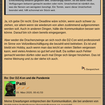
Entscheidung bekannt gegeben wird, unabhängig davon, ob bis dahin neue
Verfügungen bekannt gemacht wurden oder nicht. Unsicherheit ist nämlich das,
was die Nerven am wenigsten beruhigt. Ein Termin, wann diese Unsicherheit
beendet wird, hilft schonmal ein Stück weit.
Ja, ich gebe Dir recht. Eine Deadline wäre schön, wenn auch schwer zu
ziehen, vor allem wenn sie wiederum von allen zustimmend aufgenommen
werden soll. Auch in anderen Dingen, hätte die Kommunikation besser sein
könne. Darauf bin ich oben bereits eingegangen.
Aber weder die Drachenzwinge an sich noch die DZ-Con wird professionell
im Sinne von Vollzeitbeschäftigung die bezahlt wird betrieben. Es ist und
bleibt ein Hobby, auch wenn man das leicht an vielen Stellen vergessen
kann, weil vieles Anderes so gut lief und läuft. Da sollten auch Fehler
gemacht werden dürfen oder auch mal Dinge sich länger hinziehen. Das ist
meine Meinung und zu der stehe ich auch.
Gespeichert
Re: Der DZ-Kon und die Pandemie
Patti
20. März 2020, 00:41:53
Meine Erwartungen entsprechen der Kommunikation, die bei anderen von