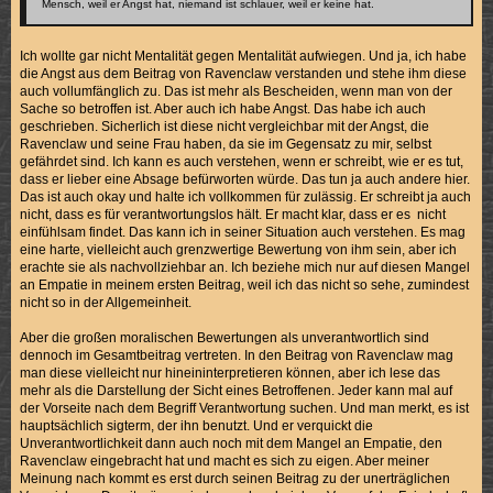
Mensch, weil er Angst hat, niemand ist schlauer, weil er keine hat.
Ich wollte gar nicht Mentalität gegen Mentalität aufwiegen. Und ja, ich habe
die Angst aus dem Beitrag von Ravenclaw verstanden und stehe ihm diese
auch vollumfänglich zu. Das ist mehr als Bescheiden, wenn man von der
Sache so betroffen ist. Aber auch ich habe Angst. Das habe ich auch
geschrieben. Sicherlich ist diese nicht vergleichbar mit der Angst, die
Ravenclaw und seine Frau haben, da sie im Gegensatz zu mir, selbst
gefährdet sind. Ich kann es auch verstehen, wenn er schreibt, wie er es tut,
dass er lieber eine Absage befürworten würde. Das tun ja auch andere hier.
Das ist auch okay und halte ich vollkommen für zulässig. Er schreibt ja auch
nicht, dass es für verantwortungslos hält. Er macht klar, dass er es nicht
einfühlsam findet. Das kann ich in seiner Situation auch verstehen. Es mag
eine harte, vielleicht auch grenzwertige Bewertung von ihm sein, aber ich
erachte sie als nachvollziehbar an. Ich beziehe mich nur auf diesen Mangel
an Empatie in meinem ersten Beitrag, weil ich das nicht so sehe, zumindest
nicht so in der Allgemeinheit.
Aber die großen moralischen Bewertungen als unverantwortlich sind
dennoch im Gesamtbeitrag vertreten. In den Beitrag von Ravenclaw mag
man diese vielleicht nur hineininterpretieren können, aber ich lese das
mehr als die Darstellung der Sicht eines Betroffenen. Jeder kann mal auf
der Vorseite nach dem Begriff Verantwortung suchen. Und man merkt, es ist
hauptsächlich sigterm, der ihn benutzt. Und er verquickt die
Unverantwortlichkeit dann auch noch mit dem Mangel an Empatie, den
Ravenclaw eingebracht hat und macht es sich zu eigen. Aber meiner
Meinung nach kommt es erst durch seinen Beitrag zu der unerträglichen