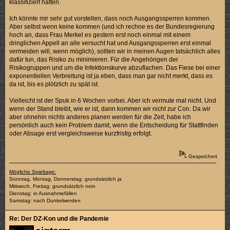
klassifiziert hatten.
Ich könnte mir sehr gut vorstellen, dass noch Ausgangssperren kommen.
Aber selbst wenn keine kommen (und ich rechne es der Bundesregierung
hoch an, dass Frau Merkel es gestern erst noch einmal mit einem
dringlichen Appell an alle versucht hat und Ausgangssperren erst einmal
vermeiden will, wenn möglich), sollten wir in meinen Augen tatsächlich alles
dafür tun, das Risiko zu minimieren. Für die Angehörigen der
Risikogruppen und um die Infektionskurve abzuflachen. Das Fiese bei einer
exponentiellen Verbreitung ist ja eben, dass man gar nicht merkt, dass es
da ist, bis es plötzlich zu spät ist.
Vielleicht ist der Spuk in 6 Wochen vorbei. Aber ich vermute mal nicht. Und
wenn der Stand bleibt, wie er ist, dann kommen wir nicht zur Con. Da wir
aber ohnehin nichts anderes planen werden für die Zeit, habe ich
persönlich auch kein Problem damit, wenn die Entscheidung für Stattfinden
oder Absage erst vergleichsweise kurzfristig erfolgt.
Gespeichert
Mögliche Spieltage:
Sonntag, Montag, Donnerstag: grundsätzlich ja
Mittwoch, Freitag: grundsätzlich nein
Dienstag: in Ausnahmefällen
Samstag: nach Dunkelwerden
Re: Der DZ-Kon und die Pandemie