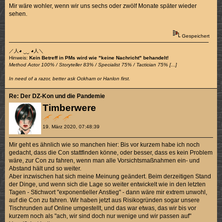
Mir wäre wohler, wenn wir uns sechs oder zwölf Monate später wieder
sehen.
Gespeichert
／人◕ ‿‿ ◕人＼
Hinweis:
Kein Betreff in PMs wird wie "keine Nachricht" behandelt!
Method Actor 100% / Storyteller 83% / Specialist 75% / Tactician 75% [...]
In need of a razor, better ask Ockham or Hanlon first.
Re: Der DZ-Kon und die Pandemie
Timberwere
19. März 2020, 07:48:39
Mir geht es ähnlich wie so manchen hier: Bis vor kurzem habe ich noch
gedacht, dass die Con stattfinden könne, oder besser, dass es kein Problem
wäre, zur Con zu fahren, wenn man alle Vorsichtsmaßnahmen ein- und
Abstand hält und so weiter.
Aber inzwischen hat sich meine Meinung geändert. Beim derzeitigen Stand
der Dinge, und wenn sich die Lage so weiter entwickelt wie in den letzten
Tagen - Stichwort "exponentieller Anstieg" - dann wäre mir extrem unwohl,
auf die Con zu fahren. Wir haben jetzt aus Risikogründen sogar unsere
Tischrunden auf Online umgestellt, und das war etwas, das wir bis vor
kurzem noch als "ach, wir sind doch nur wenige und wir passen auf"