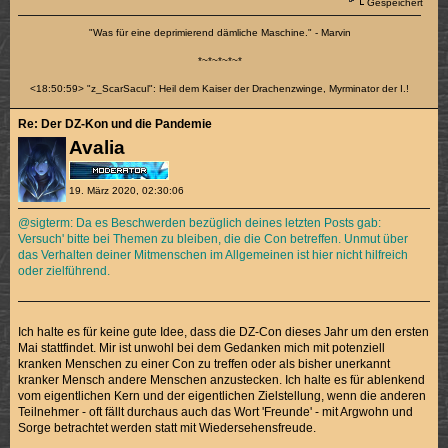
Gespeichert
"Was für eine deprimierend dämliche Maschine." - Marvin
*~*~*~*~*
<18:50:59> "z_ScarSacul": Heil dem Kaiser der Drachenzwinge, Myrminator der I.!
Re: Der DZ-Kon und die Pandemie
Avalia
19. März 2020, 02:30:06
@sigterm: Da es Beschwerden bezüglich deines letzten Posts gab:
Versuch' bitte bei Themen zu bleiben, die die Con betreffen. Unmut über
das Verhalten deiner Mitmenschen im Allgemeinen ist hier nicht hilfreich
oder zielführend.
Ich halte es für keine gute Idee, dass die DZ-Con dieses Jahr um den ersten
Mai stattfindet. Mir ist unwohl bei dem Gedanken mich mit potenziell
kranken Menschen zu einer Con zu treffen oder als bisher unerkannt
kranker Mensch andere Menschen anzustecken. Ich halte es für ablenkend
vom eigentlichen Kern und der eigentlichen Zielstellung, wenn die anderen
Teilnehmer - oft fällt durchaus auch das Wort 'Freunde' - mit Argwohn und
Sorge betrachtet werden statt mit Wiedersehensfreude.