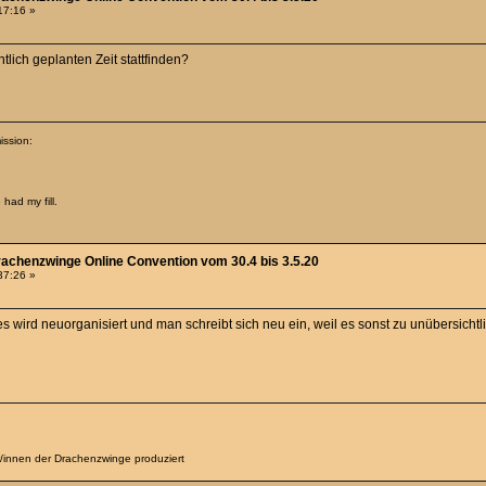
:17:16 »
tlich geplanten Zeit stattfinden?
ission:
.
had my fill.
rachenzwinge Online Convention vom 30.4 bis 3.5.20
:37:26 »
es wird neuorganisiert und man schreibt sich neu ein, weil es sonst zu unübersicht
er/innen der Drachenzwinge produziert