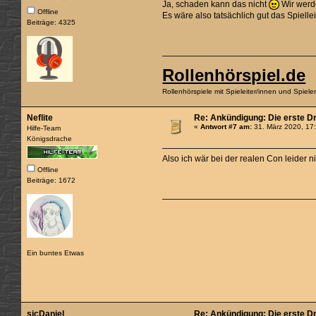
Ja, schaden kann das nicht
Wir werde
Offline
Es wäre also tatsächlich gut das Spielle
Beiträge: 4325
Rollenhörspiel.de
Rollenhörspiele mit Spieleiter/innen und Spiel
Neflite
Re: Ankündigung: Die erste D
«
Antwort #7 am:
31. März 2020, 17
Hilfe-Team
Königsdrache
Also ich wär bei der realen Con leider 
Offline
Beiträge: 1672
Ein buntes Etwas
sicDaniel
Re: Ankündigung: Die erste D