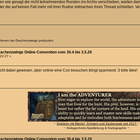
n wie gesagt die nicht teilnehmenden Runden ins Archiv verschieben, warten dami
iter die auf keinen Fall mehr mit ihrer Rudne mitmachen ihren Thread schließen. Ver
er/innen der Drachenzwinge produziert
rachenzwinge Online Convention vom 30.4 bis 3.5.20
:22:27 »
nicht dabei gewesen, aber online eine Con besuchen klingt spannend :3 tolle Idee!
~
Spielerin mit Mantel, Schwert und Zauberstab seit 2017
~
~ Gelegenheits-Spielleitung & Kartographin ~
rachenzwinge Online Convention vom 30.4 bis 3.5.20