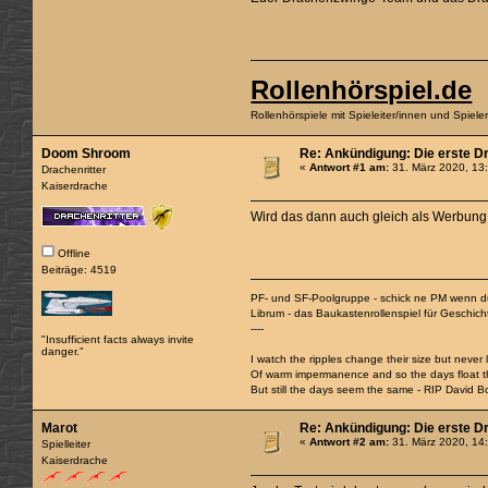
Rollenhörspiel.de
Rollenhörspiele mit Spieleiter/innen und Spiel
Doom Shroom
Re: Ankündigung: Die erste D
«
Antwort #1 am:
31. März 2020, 13
Drachenritter
Kaiserdrache
Wird das dann auch gleich als Werbung a
Offline
Beiträge: 4519
PF- und SF-Poolgruppe - schick ne PM wenn du
Librum - das Baukastenrollenspiel für Geschic
----
"Insufficient facts always invite
danger."
I watch the ripples change their size but never
Of warm impermanence and so the days float 
But still the days seem the same - RIP David B
Marot
Re: Ankündigung: Die erste D
«
Antwort #2 am:
31. März 2020, 14
Spielleiter
Kaiserdrache