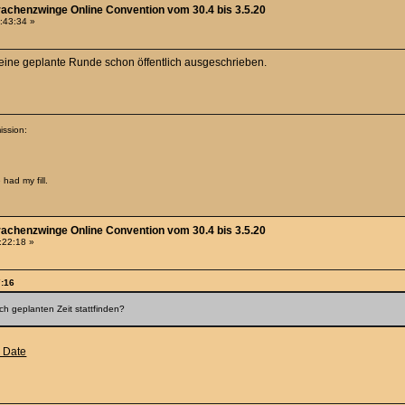
rachenzwinge Online Convention vom 30.4 bis 3.5.20
2:43:34 »
meine geplante Runde schon öffentlich ausgeschrieben.
ission:
.
had my fill.
rachenzwinge Online Convention vom 30.4 bis 3.5.20
3:22:18 »
7:16
ch geplanten Zeit stattfinden?
d Date