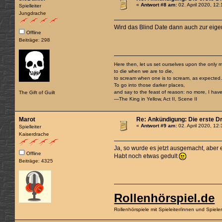
«
Antwort #8 am:
02. April 2020, 12
Spielleiter
Jungdrache
Wird das Blind Date dann auch zur eigen
Offline
Beiträge: 298
Here then, let us set ourselves upon the only m
to die when we are to die,
to scream when one is to scream, as expected
To go into those darker places,
and say to the feast of reason: no more, I have 
The Gift of Guilt
—The King in Yellow, Act II, Scene II
Marot
Re: Ankündigung: Die erste D
«
Antwort #9 am:
02. April 2020, 12
Spielleiter
Kaiserdrache
Ja, so wurde es jetzt ausgemacht, aber 
Offline
Habt noch etwas gedult
Beiträge: 4325
Rollenhörspiel.de
Rollenhörspiele mit Spieleiter/innen und Spiel