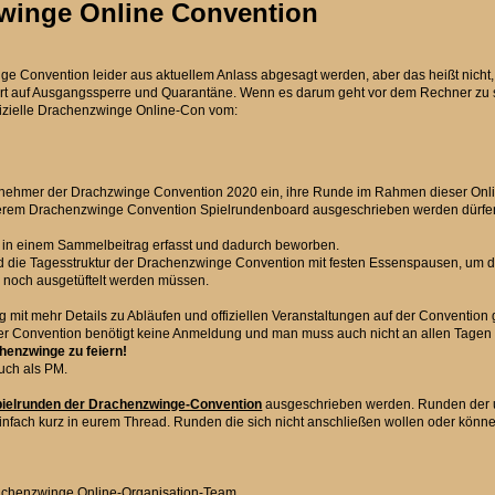
zwinge Online Convention
inge Convention leider aus aktuellem Anlass abgesagt werden, aber das heißt nicht
twort auf Ausgangssperre und Quarantäne. Wenn es darum geht vor dem Rechner zu s
offizielle Drachenzwinge Online-Con vom:
ilnehmer der Drachzwinge Convention 2020 ein, ihre Runde im Rahmen dieser Onli
nserem Drachenzwinge Convention Spielrundenboard ausgeschrieben werden dürfe
in einem Sammelbeitrag erfasst und dadurch beworben.
die Tagesstruktur der Drachenzwinge Convention mit festen Essenspausen, um 
r noch ausgetüftelt werden müssen.
 mit mehr Details zu Abläufen und offiziellen Veranstaltungen auf der Convention g
r Convention benötigt keine Anmeldung und man muss auch nicht an allen Tagen d
henzwinge zu feiern!
uch als PM.
ielrunden der Drachenzwinge-Convention
ausgeschrieben werden. Runden der ur
infach kurz in eurem Thread. Runden die sich nicht anschließen wollen oder könne
chenzwinge Online-Organisation-Team