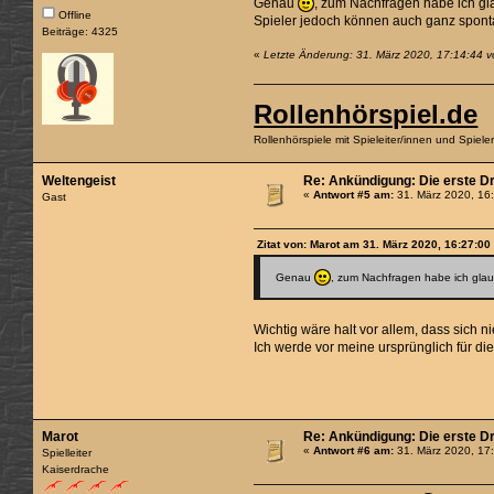
Genau
, zum Nachfragen habe ich gla
Offline
Spieler jedoch können auch ganz sponta
Beiträge: 4325
«
Letzte Änderung: 31. März 2020, 17:14:44 v
Rollenhörspiel.de
Rollenhörspiele mit Spieleiter/innen und Spiel
Weltengeist
Re: Ankündigung: Die erste D
«
Antwort #5 am:
31. März 2020, 16
Gast
Zitat von: Marot am 31. März 2020, 16:27:00
Genau
, zum Nachfragen habe ich glaub
Wichtig wäre halt vor allem, dass sich ni
Ich werde vor meine ursprünglich für d
Marot
Re: Ankündigung: Die erste D
«
Antwort #6 am:
31. März 2020, 17
Spielleiter
Kaiserdrache