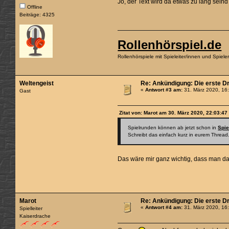
Jo, der Text wird da etwas zu lang sein
Offline
Beiträge: 4325
Rollenhörspiel.de
Rollenhörspiele mit Spieleiter/innen und Spiel
Weltengeist
Re: Ankündigung: Die erste D
«
Antwort #3 am:
31. März 2020, 16
Gast
Zitat von: Marot am 30. März 2020, 22:03:47
Spielrunden können ab jetzt schon in
Spie
Schreibt das einfach kurz in eurem Thread
Das wäre mir ganz wichtig, dass man das 
Marot
Re: Ankündigung: Die erste D
«
Antwort #4 am:
31. März 2020, 16
Spielleiter
Kaiserdrache