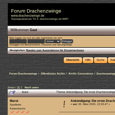
Forum Drachenzwinge
www.drachenzwinge.de
Teamspeakserver TS 3: drachenzwinge.de:9987
Willkommen
Gast
Bitte
loggen sie sich ein
oder
registrieren sie sich
.
Einloggen mit Benutzername, Passwort und Sitzungslänge
Neuigkeiten:
Runden zum Ausprobieren für EinsteigerInnen
Übersicht
Hilfe
Suche
Kal
Forum Drachenzwinge
>
Öffentliches Archiv
>
Archiv Conventions
>
Drachenzwinge
Seiten: [
1
]
2
Nach unten
Autor
Thema: Ankündigung: Die erste Drachenzwinge
Marot
Ankündigung: Die erste Drach
«
am:
30. März 2020, 22:03:47 »
Spielleiter
Kaiserdrache