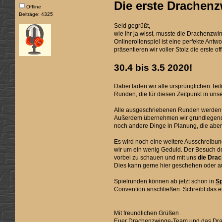
Die erste Drachen
Offline
Beiträge: 4325
Seid gegrüßt,
wie ihr ja wisst, musste die Drachenzw
Onlinerollenspiel ist eine perfekte An
präsentieren wir voller Stolz die erste 
30.4 bis 3.5 2020!
Dabei laden wir alle ursprünglichen Te
Runden, die für diesen Zeitpunkt in u
Alle ausgeschriebenen Runden werden 
Außerdem übernehmen wir grundlegend 
noch andere Dinge in Planung, die abe
Es wird noch eine weitere Ausschreibung
wir um ein wenig Geduld. Der Besuch de
vorbei zu schauen und mit uns
die Drac
Dies kann gerne hier geschehen oder a
Spielrunden können ab jetzt schon in
Sp
Convention anschließen. Schreibt das e
Mit freundlichen Grüßen
Euer Drachenzwinge-Team und das Dra