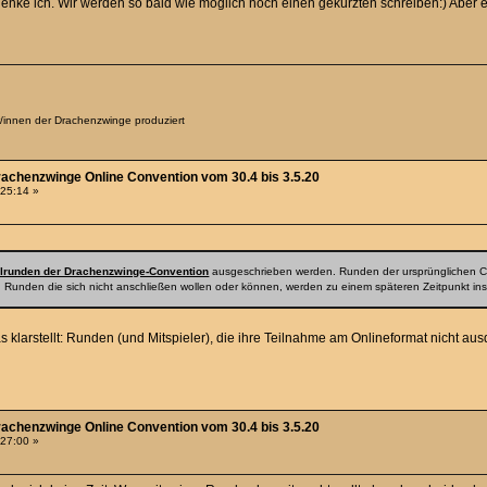
d enke ich. Wir werden so bald wie möglich noch einen gekürzten schreiben:) Aber 
er/innen der Drachenzwinge produziert
rachenzwinge Online Convention vom 30.4 bis 3.5.20
:25:14 »
lrunden der Drachenzwinge-Convention
ausgeschrieben werden. Runden der ursprünglichen Co
. Runden die sich nicht anschließen wollen oder können, werden zu einem späteren Zeitpunkt ins
klarstellt: Runden (und Mitspieler), die ihre Teilnahme am Onlineformat nicht ausdr
rachenzwinge Online Convention vom 30.4 bis 3.5.20
:27:00 »