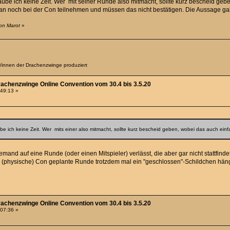
ube ich keine Zeit. Wer mit seiner Runde also mitmacht, sollte kurz bescheid geb
n noch bei der Con teilnehmen und müssen das nicht bestätigen. Die Aussage galt
on Marot
»
er/innen der Drachenzwinge produziert
rachenzwinge Online Convention vom 30.4 bis 3.5.20
:49:13 »
e ich keine Zeit. Wer mits einer also mitmacht, sollte kurz bescheid geben, wobei das auch ein
emand auf eine Runde (oder einen Mitspieler) verlässt, die aber gar nicht stattfinde
ie (physische) Con geplante Runde trotzdem mal ein "geschlossen"-Schildchen hä
rachenzwinge Online Convention vom 30.4 bis 3.5.20
:07:36 »