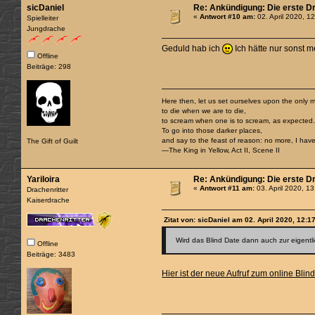
sicDaniel
Re: Ankündigung: Die erste D
«
Antwort #10 am:
02. April 2020, 1
Spielleiter
Jungdrache
Geduld hab ich
Ich hätte nur sonst 
Offline
Beiträge: 298
Here then, let us set ourselves upon the only m
to die when we are to die,
to scream when one is to scream, as expected
To go into those darker places,
and say to the feast of reason: no more, I have 
The Gift of Guilt
—The King in Yellow, Act II, Scene II
Yariloira
Re: Ankündigung: Die erste D
«
Antwort #11 am:
03. April 2020, 1
Drachenritter
Kaiserdrache
Zitat von: sicDaniel am 02. April 2020, 12:1
Wird das Blind Date dann auch zur eigentli
Offline
Beiträge: 3483
Hier ist der neue Aufruf zum online Blin