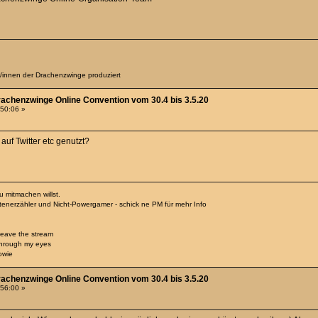
er/innen der Drachenzwinge produziert
rachenzwinge Online Convention vom 30.4 bis 3.5.20
:50:06 »
uf Twitter etc genutzt?
 mitmachen willst.
htenerzähler und Nicht-Powergamer - schick ne PM für mehr Info
 leave the stream
through my eyes
owie
rachenzwinge Online Convention vom 30.4 bis 3.5.20
:56:00 »