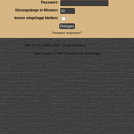
Passwort:
Sitzungslänge in Minuten:
Immer eingeloggt bleiben:
Passwort vergessen?
SMF 2.0.19
|
SMF © 2020
,
Simple Machines
Seite erstellt in 0.068 Sekunden mit 12 Abfragen.