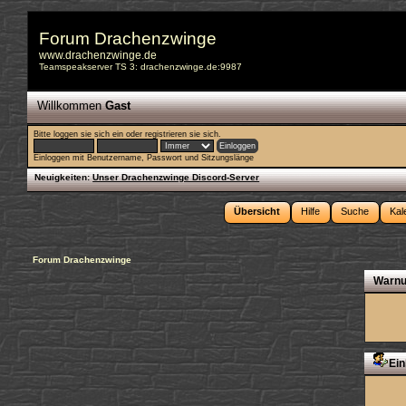
Forum Drachenzwinge
www.drachenzwinge.de
Teamspeakserver TS 3: drachenzwinge.de:9987
Willkommen
Gast
Bitte
loggen sie sich ein
oder
registrieren sie sich
.
Einloggen mit Benutzername, Passwort und Sitzungslänge
Neuigkeiten:
Unser Drachenzwinge Discord-Server
Übersicht
Hilfe
Suche
Kal
Forum Drachenzwinge
Warnu
Ein