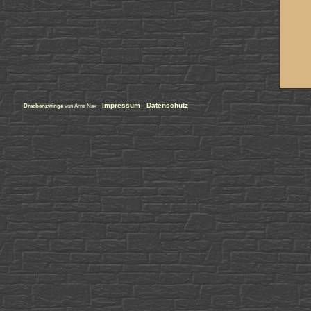
-
Impressum
-
Datenschutz
Drachenzwinge
von Arne Nax