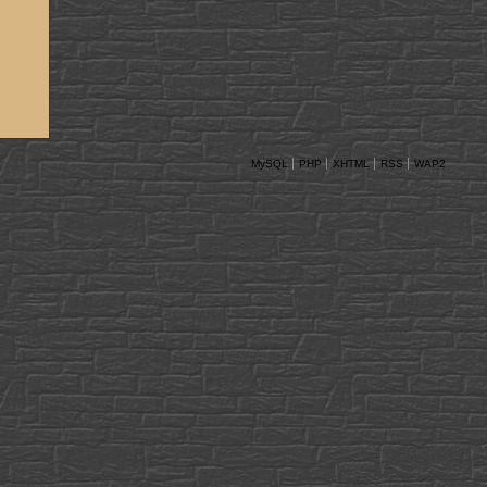
MySQL
PHP
XHTML
RSS
WAP2