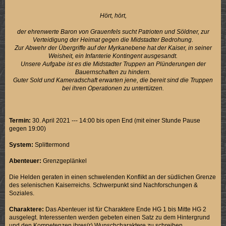
Hört, hört,
der ehrenwerte Baron von Grauenfels sucht Patrioten und Söldner, zur
Verteidigung der Heimat gegen die Midstadter Bedrohung.
Zur Abwehr der Übergriffe auf der Myrkanebene hat der Kaiser, in seiner
Weisheit, ein Infanterie Kontingent ausgesandt.
Unsere Aufgabe ist es die Midstadter Truppen an Plünderungen der
Bauernschaften zu hindern.
Guter Sold und Kameradschaft erwarten jene, die bereit sind die Truppen
bei ihren Operationen zu untertützen.
Termin:
30. April 2021 --- 14:00 bis open End (mit einer Stunde Pause
gegen 19:00)
System:
Splittermond
Abenteuer:
Grenzgeplänkel
Die Helden geraten in einen schwelenden Konflikt an der südlichen Grenze
des selenischen Kaiserreichs. Schwerpunkt sind Nachforschungen &
Soziales.
Charaktere:
Das Abenteuer ist für Charaktere Ende HG 1 bis Mitte HG 2
ausgelegt. Interessenten werden gebeten einen Satz zu dem Hintergrund
und den Kompetenzen ihres(r) Wunschcharaktere zu schreiben.