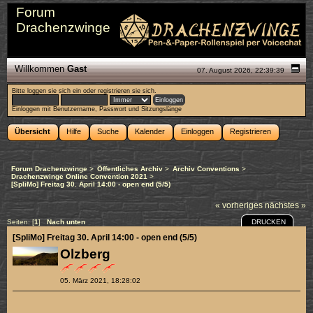
Forum
Drachenzwinge
Willkommen
Gast
07. August 2026, 22:39:39
Bitte
loggen sie sich ein
oder
registrieren sie sich
.
Einloggen mit Benutzername, Passwort und Sitzungslänge
Übersicht
Hilfe
Suche
Kalender
Einloggen
Registrieren
Forum Drachenzwinge
>
Öffentliches Archiv
>
Archiv Conventions
>
Drachenzwinge Online Convention 2021
>
[SpliMo] Freitag 30. April 14:00 - open end (5/5)
« vorheriges
nächstes »
DRUCKEN
Seiten: [
1
]
Nach unten
[SpliMo] Freitag 30. April 14:00 - open end (5/5)
Olzberg
05. März 2021, 18:28:02