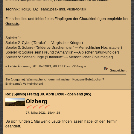
Technik:
Roll20, DZ TeamSpeak inkl. Push-to-talk
Für schnelles und fehlerfreies Einpflegen der Charakterbögen empfehle ich
Genesis
.
Spieler 1: ---
Spieler 2: Cybo ("Drrako" --- Vargischer Krieger)
Spieler 3: Solaire ("Gilderoy Drachentöter" ---Menschlicher Hochstapler)
Spieler 4: Solaire sein Freund ("Amaryllis" --- Albischer Naturkundiger)
Spieler 5: Sonnenjunge ("Drakorim" --- Menschlicher Zirkelmagier)
«
Letzte Änderung: 01. Mai 2021, 00:11:12 von Olzberg
»
Gespeichert
Sie (outgame): Was mache ich denn mit meinen Konzern-Gebräuchen?
Er (ingame): Verheimlichen!
Re: [SpliMo] Freitag 30. April 14:00 - open end (0/5)
Olzberg
27. März 2021, 15:44:28
Da sich für den 1 Mai wenig Leute finden lassen habe ich den Termin
geändert.