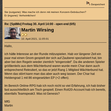
Gespeichert
Sie (outgame): Was mache ich denn mit meinen Konzern-Gebräuchen?
Er (ingame): Verheimlichen!
Re: [SpliMo] Freitag 30. April 14:00 - open end (0/5)
Martin Wirsing
10. April 2021, 11:05:01
Hallo,
ich hätte Interesse an der Runde mitzuspielen. Hab vor längerer Zeit ein
paar mal einen Gnom gespielt der sich auf Zauberei spezialisiert hat, bin
aber bei den Regeln wieder ziemlich "eingerostet". Da die anderen Spieler
größtenteils aus dem Wächterbund waren wurde mein Char dann auch
entsprechend Rekrutiert, so das er jetzt Rang 1 Mitglied Wächterbund hat.
Wenn das störrt kann man das aber auch weg lassen. Der Char hat
Heldengrad 1 mit 86 eingesetzten EP (+2 offen).
Im Bereich Online-RPG hab ich noch nicht so viel Erfahrung, ich hab bisher
fast ausschließlich am Tisch gespielt. Einen Roll20-Account hab ich bereits,
ebenfalls Teamspeak3. Was ist Genesis?
MfG
Martin