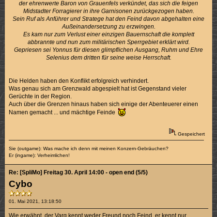
der ehrenwerte Baron von Grauenfels verkündet, das sich die feigen
Midstadter Forragierer in ihre Garnisonen zurückgezogen haben.
Sein Ruf als Anführer und Stratege hat den Feind davon abgehalten eine
Außeinandersetzung zu erzwingen.
Es kam nur zum Verlust einer einzigen Bauernschaft die komplett
abbrannte und nun zum militärischen Sperrgebiet erklärt wird.
Gepriesen sei Yonnus für diesen glimpflichen Ausgang, Ruhm und Ehre
Selenius dem dritten für seine weise Herrschaft.
Die Helden haben den Konflikt erfolgreich verhindert.
Was genau sich am Grenzwald abgespielt hat ist Gegenstand vieler
Gerüchte in der Region.
Auch über die Grenzen hinaus haben sich einige der Abenteuerer einen
Namen gemacht ... und mächtige Feinde
Gespeichert
Sie (outgame): Was mache ich denn mit meinen Konzern-Gebräuchen?
Er (ingame): Verheimlichen!
Re: [SpliMo] Freitag 30. April 14:00 - open end (5/5)
Cybo
01. Mai 2021, 13:18:50
Wie erwähnt, der Varg kennt weder Freund noch Feind, er kennt nur