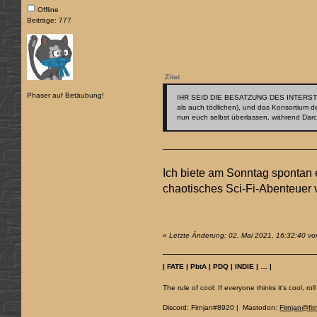
Offline
Beiträge: 777
Zitat
Phaser auf Betäubung!
IHR SEID DIE BESATZUNG DES INTER
als auch tödlichen), und das Konsortium 
nun euch selbst überlassen, während Darcy
Ich biete am Sonntag spontan
chaotisches Sci-Fi-Abenteuer
«
Letzte Änderung: 02. Mai 2021, 16:32:40 von
| FATE | PbtA | PDQ | INDIE | … |
The rule of cool: If everyone thinks it's cool, roll
Discord: Firnjan#8920 | Mastodon:
Firnjan@fir