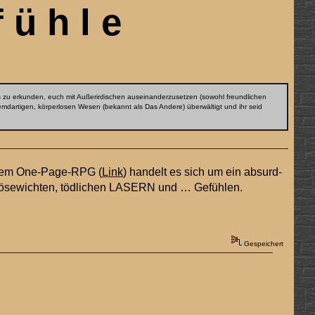
ü h l e
ms zu erkunden, euch mit Außerirdischen auseinanderzusetzen (sowohl freundlichen
mdartigen, körperlosen Wesen (bekannt als Das Andere) überwältigt und ihr seid
esem One-Page-RPG (
Link
) handelt es sich um ein absurd-
 Bösewichten, tödlichen LASERN und … Gefühlen.
Gespeichert