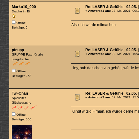
Marko10_000
Re: LASER & Gefühle | 02.05. |
«
Antwort #1 am:
02. Mai 2021, 00:
Drache im Ei
Offline
Also ich würde mitmachen.
Beiträge: 5
pfnupp
Re: LASER & Gefühle | 02.05. |
«
Antwort #2 am:
02. Mai 2021, 10:
GRUPPE Fate für alle
Jungdrache
Hey, hab da schon von gehört, würde ic
Offline
Beiträge: 253
Twi-Chan
Re: LASER & Gefühle | 02.05. |
«
Antwort #3 am:
02. Mai 2021, 15:
Spielleiter
Glücksdrache
Klingt witzig Firnjan, ich würde gerne m
Offline
Beiträge: 606