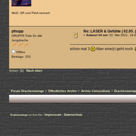
WoD, SR und PbtA vernarrt
pfnupp
Re: LASER & Gefühle | 02.05. |
«
Antwort #4 am:
02. Mai 2021, 18:
GRUPPE Fate für alle
Jungdrache
schon mal 3
Aber eine(r) geht noch
Offline
Beiträge: 253
Seiten: [
1
]
Nach oben
Forum Drachenzwinge
>
Öffentliches Archiv
>
Archiv Conventions
>
Drachenzwinge
-
Impressum
-
Datenschutz
Drachenzwinge
von Arne Nax