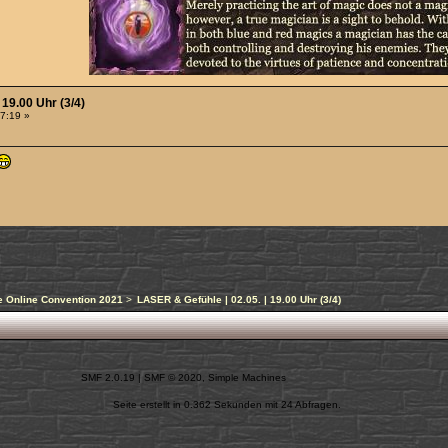
 19.00 Uhr (3/4)
47:19 »
 Online Convention 2021
>
LASER & Gefühle | 02.05. | 19.00 Uhr (3/4)
SMF 2.0.19
|
SMF © 2020
,
Simple Machines
Seite erstellt in 0.362 Sekunden mit 24 Abfragen.