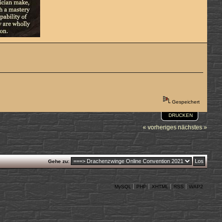
Gespeichert
DRUCKEN
« vorheriges
nächstes »
Gehe zu:
MySQL
PHP
XHTML
RSS
WAP2