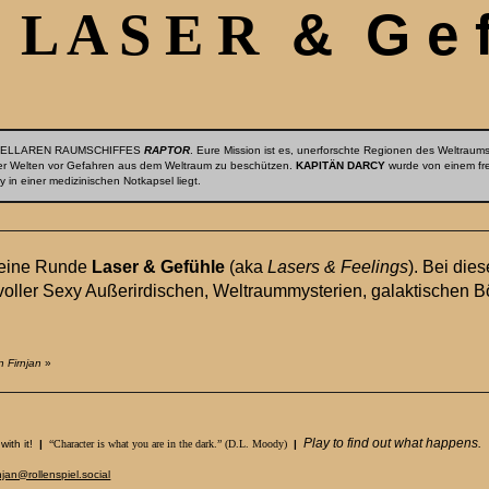
L A S E R
& G e f 
STELLAREN RAUMSCHIFFES
RAPTOR
. Eure Mission ist es, unerforschte Regionen des Weltrau
der Welten vor Gefahren aus dem Weltraum zu beschützen.
KAPITÄN DARCY
wurde von einem fre
 in einer medizinischen Notkapsel liegt.
 eine Runde
Laser & Gefühle
(aka
Lasers & Feelings
). Bei di
 voller Sexy Außerirdischen, Weltraummysterien, galaktischen
 Firnjan
»
Play to find out what happens.
 with it!
|
“Character is what you are in the dark.” (D.L. Moody)
|
njan@rollenspiel.social