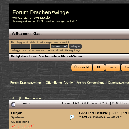
Forum Drachenzwinge
www.drachenzwinge.de
Teamspeakserver TS 3: drachenzwinge.de:9987
Willkommen
Gast
Bitte
loggen sie sich ein
oder
registrieren sie sich
.
Einloggen mit Benutzername, Passwort und Sitzungslänge
Neuigkeiten:
Unser Drachenzwinge Discord-Server
Übersicht
Hilfe
Suche
Kal
Forum Drachenzwinge
>
Öffentliches Archiv
>
Archiv Conventions
>
Drachenzwinge
Seiten: [
1
]
Nach unten
Autor
Thema: LASER & Gefühle | 02.05. | 19.00 Uhr (
Firnjan
LASER & Gefühle | 02.05. | 19.
«
am:
01. Mai 2021, 13:28:36 »
Spielleiter
Glücksdrache