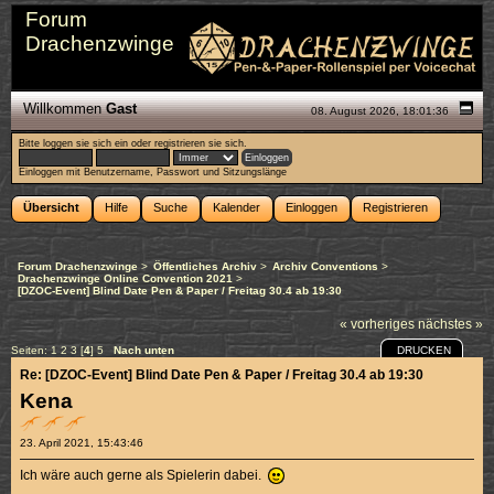
Forum
Drachenzwinge
Willkommen
Gast
08. August 2026, 18:01:36
Bitte
loggen sie sich ein
oder
registrieren sie sich
.
Einloggen mit Benutzername, Passwort und Sitzungslänge
Übersicht
Hilfe
Suche
Kalender
Einloggen
Registrieren
Forum Drachenzwinge
>
Öffentliches Archiv
>
Archiv Conventions
>
Drachenzwinge Online Convention 2021
>
[DZOC-Event] Blind Date Pen & Paper / Freitag 30.4 ab 19:30
« vorheriges
nächstes »
DRUCKEN
Seiten:
1
2
3
[
4
]
5
Nach unten
Re: [DZOC-Event] Blind Date Pen & Paper / Freitag 30.4 ab 19:30
Kena
23. April 2021, 15:43:46
Ich wäre auch gerne als Spielerin dabei.