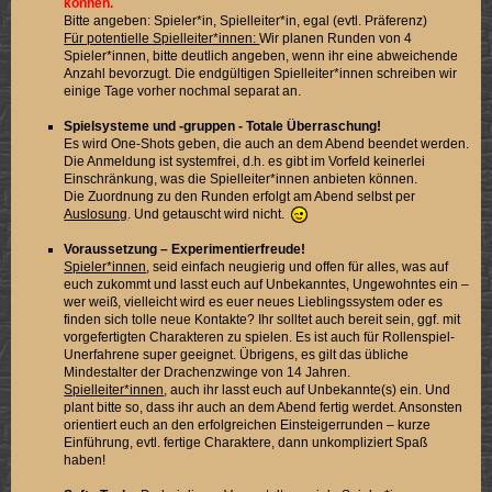
können.
Bitte angeben: Spieler*in, Spielleiter*in, egal (evtl. Präferenz)
Für potentielle Spielleiter*innen:
Wir planen Runden von 4
Spieler*innen, bitte deutlich angeben, wenn ihr eine abweichende
Anzahl bevorzugt. Die endgültigen Spielleiter*innen schreiben wir
einige Tage vorher nochmal separat an.
Spielsysteme und -gruppen - Totale Überraschung!
Es wird One-Shots geben, die auch an dem Abend beendet werden.
Die Anmeldung ist systemfrei, d.h. es gibt im Vorfeld keinerlei
Einschränkung, was die Spielleiter*innen anbieten können.
Die Zuordnung zu den Runden erfolgt am Abend selbst per
Auslosung
. Und getauscht wird nicht.
Voraussetzung – Experimentierfreude!
Spieler*innen
, seid einfach neugierig und offen für alles, was auf
euch zukommt und lasst euch auf Unbekanntes, Ungewohntes ein –
wer weiß, vielleicht wird es euer neues Lieblingssystem oder es
finden sich tolle neue Kontakte? Ihr solltet auch bereit sein, ggf. mit
vorgefertigten Charakteren zu spielen. Es ist auch für Rollenspiel-
Unerfahrene super geeignet. Übrigens, es gilt das übliche
Mindestalter der Drachenzwinge von 14 Jahren.
Spielleiter*innen
, auch ihr lasst euch auf Unbekannte(s) ein. Und
plant bitte so, dass ihr auch an dem Abend fertig werdet. Ansonsten
orientiert euch an den erfolgreichen Einsteigerrunden – kurze
Einführung, evtl. fertige Charaktere, dann unkompliziert Spaß
haben!