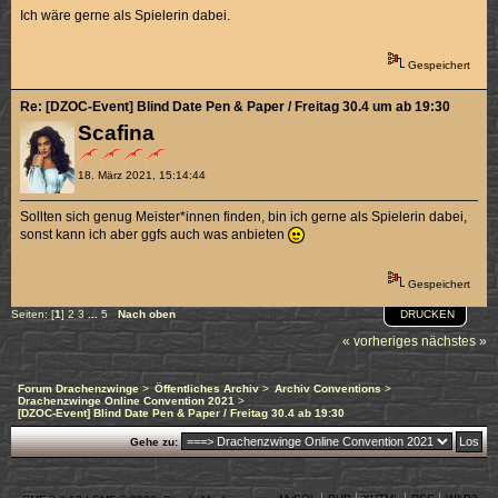
Ich wäre gerne als Spielerin dabei.
Gespeichert
Re: [DZOC-Event] Blind Date Pen & Paper / Freitag 30.4 um ab 19:30
Scafina
18. März 2021, 15:14:44
Sollten sich genug Meister*innen finden, bin ich gerne als Spielerin dabei,
sonst kann ich aber ggfs auch was anbieten
Gespeichert
DRUCKEN
Seiten: [
1
]
2
3
...
5
Nach oben
« vorheriges
nächstes »
Forum Drachenzwinge
>
Öffentliches Archiv
>
Archiv Conventions
>
Drachenzwinge Online Convention 2021
>
[DZOC-Event] Blind Date Pen & Paper / Freitag 30.4 ab 19:30
Gehe zu: