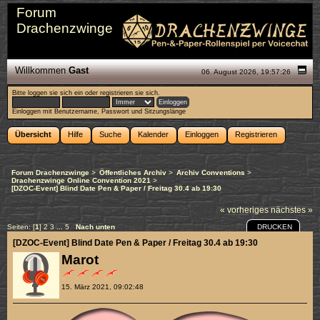
Forum
Drachenzwinge
Willkommen
Gast
06. August 2026, 19:57:26
Bitte
loggen sie sich ein
oder
registrieren sie sich
.
Einloggen mit Benutzername, Passwort und Sitzungslänge
Übersicht
Hilfe
Suche
Kalender
Einloggen
Registrieren
Forum Drachenzwinge
>
Öffentliches Archiv
>
Archiv Conventions
>
Drachenzwinge Online Convention 2021
>
[DZOC-Event] Blind Date Pen & Paper / Freitag 30.4 ab 19:30
« vorheriges
nächstes »
DRUCKEN
Seiten: [
1
]
2
3
...
5
Nach unten
[DZOC-Event] Blind Date Pen & Paper / Freitag 30.4 ab 19:30
Marot
15. März 2021, 09:02:48