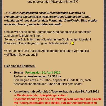
und unbekannten Mitspielern*innen???
--> Auch zur diesjährigen online Drachenzwinge-Con wird es
Freitagabend das bewährte Rollenspiel-Blind-Date geben! Dabei
orientieren wir uns dabei an dem Format der DateKnight. Bitte meldet
euch also hier an, wenn ihr dabei sein wollt.
Und da wir online keine Raumbegrenzung haben sind wir bereit für
zahlreiche Teilnehmer*innen!
Solange die Spielleiter*innen-Spieler*innen-Quote aufgeht, besteht
theoretisch keine Begrenzung der Teilnehmerzahl.
Wir freuen uns also auf viele Anmeldungen und einen vergnüglich-
vielfältigen Spieleabend!!!
Hier sind die Eckdaten:
Termin -
Freitag, den 30. April 2020
Treffen mit
Auslosung um 19:30 Uhr
Spielbeginn etwa 20:00 Uhr – angepeiltes Ende 0 Uhr, nach
Absprache innerhalb der Runde natürlich gern später
Anmeldung - ab sofort bis 1 Tage vorher, also den 29. April 2021
-> Bis dahin ist der Spielplatz garantiert!
Spontane können gern noch kurzfristig dazu kommen (wir planen
mit Puffer), haben aber das Risiko, evtl. nur Zuhörer*in sein zu