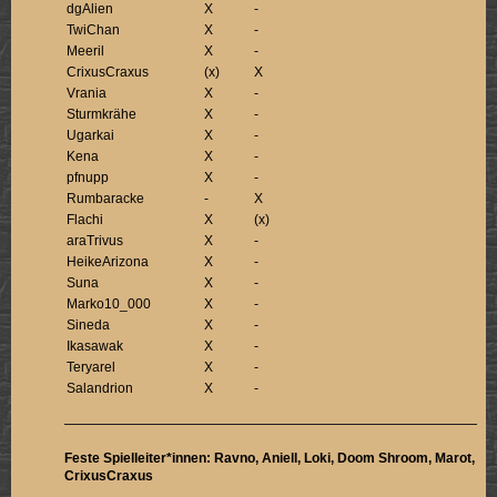
dgAlien
X
-
TwiChan
X
-
Meeril
X
-
CrixusCraxus
(x)
X
Vrania
X
-
Sturmkrähe
X
-
Ugarkai
X
-
Kena
X
-
pfnupp
X
-
Rumbaracke
-
X
Flachi
X
(x)
araTrivus
X
-
HeikeArizona
X
-
Suna
X
-
Marko10_000
X
-
Sineda
X
-
Ikasawak
X
-
Teryarel
X
-
Salandrion
X
-
Feste Spielleiter*innen: Ravno, Aniell, Loki, Doom Shroom, Marot,
CrixusCraxus