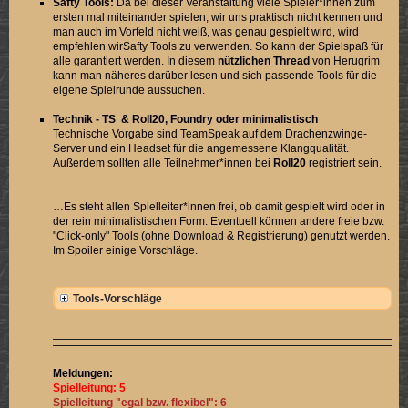
Safty Tools:
Da bei dieser Veranstaltung viele Spieler*innen zum
ersten mal miteinander spielen, wir uns praktisch nicht kennen und
man auch im Vorfeld nicht weiß, was genau gespielt wird, wird
empfehlen wirSafty Tools zu verwenden. So kann der Spielspaß für
alle garantiert werden. In diesem
nützlichen Thread
von Herugrim
kann man näheres darüber lesen und sich passende Tools für die
eigene Spielrunde aussuchen.
Technik - TS & Roll20, Foundry oder minimalistisch
Technische Vorgabe sind TeamSpeak auf dem Drachenzwinge-
Server und ein Headset für die angemessene Klangqualität.
Außerdem sollten alle Teilnehmer*innen bei
Roll20
registriert sein.
…Es steht allen Spielleiter*innen frei, ob damit gespielt wird oder in
der rein minimalistischen Form. Eventuell können andere freie bzw.
"Click-only" Tools (ohne Download & Registrierung) genutzt werden.
Im Spoiler einige Vorschläge.
Tools-Vorschläge
Meldungen:
Spielleitung: 5
Spielleitung "egal bzw. flexibel": 6