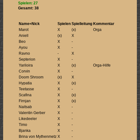
Spielen: 27
Gesamt: 38
Name=Nick
Spielen
Spielleitung
Kommentar
Marot
X
(x)
Orga
Aniell
(x)
X
Beo
X
-
Ayou
X
-
Ravno
-
X
Septerion
X
-
Yariloira
X
(x)
Orga-Hilfe
Corvin
X
-
Doom Shroom
(x)
X
Hypatia
X
(x)
Teetasse
X
-
Scafina
X
(x)
Firnjan
X
(x)
Naitsab
X
-
Valentin Gerber
X
-
Likedeeler
X
-
Timo
X
-
Bjanka
X
-
Brina von Mythenmetz
X
-