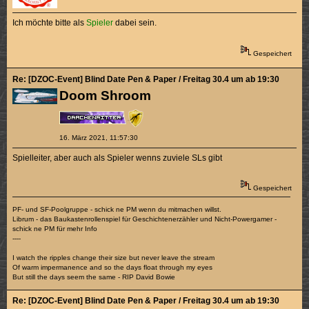
Ich möchte bitte als
Spieler
dabei sein.
Gespeichert
Re: [DZOC-Event] Blind Date Pen & Paper / Freitag 30.4 um ab 19:30
Doom Shroom
16. März 2021, 11:57:30
Spielleiter, aber auch als Spieler wenns zuviele SLs gibt
Gespeichert
PF- und SF-Poolgruppe - schick ne PM wenn du mitmachen willst.
Librum - das Baukastenrollenspiel für Geschichtenerzähler und Nicht-Powergamer -
schick ne PM für mehr Info
----
I watch the ripples change their size but never leave the stream
Of warm impermanence and so the days float through my eyes
But still the days seem the same - RIP David Bowie
Re: [DZOC-Event] Blind Date Pen & Paper / Freitag 30.4 um ab 19:30