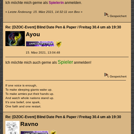
Ich möchte mich gerne als
Spielerin
anmelden.
«
Letzte Änderung: 15. März 2021, 14:32:11 von Beo
»
Gespeichert
Re: [DZOC-Event] Blind Date Pen & Paper / Freitag 30.4 um ab 19:30
Ayou
15. März 2021, 13:04:48
Spieler
Ich möchte mich auch gerne als
anmelden!
Gespeichert
If one voice is enough,
To make sleeping giants wake up.
To make armies put their hands up.
And watch whole nations stand up.
It's one belief, one spark,
One faith and one restart.
Re: [DZOC-Event] Blind Date Pen & Paper / Freitag 30.4 um ab 19:30
Ravno