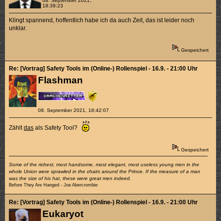
08. September 2021,
18:39:23
Klingt spannend, hoffentlich habe ich da auch Zeit, das ist leider noch
unklar.
Gespeichert
Re: [Vortrag] Safety Tools im (Online-) Rollenspiel - 16.9. - 21:00 Uhr
Flashman
08. September 2021, 18:42:07
Zählt
das
als Safety Tool?
Gespeichert
Some of the richest, most handsome, most elegant, most useless young men in the
whole Union were sprawled in the chairs around the Prince. If the measure of a man
was the size of his hat, these were great men indeed.
Before They Are Hanged - Joe Abercrombie
Re: [Vortrag] Safety Tools im (Online-) Rollenspiel - 16.9. - 21:00 Uhr
Eukaryot