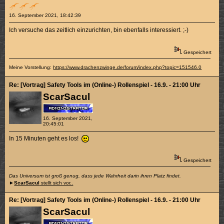
16. September 2021, 18:42:39
Ich versuche das zeitlich einzurichten, bin ebenfalls interessiert. ;-)
Gespeichert
Meine Vorstellung:
https://www.drachenzwinge.de/forum/index.php?topic=151546.0
Re: [Vortrag] Safety Tools im (Online-) Rollenspiel - 16.9. - 21:00 Uhr
ScarSacul
16. September 2021,
20:45:01
In 15 Minuten geht es los!
Gespeichert
Das Universum ist groß genug, dass jede Wahrheit darin ihren Platz findet.
►
ScarSacul
stellt sich vor..
Re: [Vortrag] Safety Tools im (Online-) Rollenspiel - 16.9. - 21:00 Uhr
ScarSacul