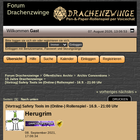
Forum
Drachenzwinge
Willkommen
Gast
07. August 2026, 13:06:53
Bitte
loggen sie sich ein
oder
registrieren sie sich
.
Einloggen mit Benutzername, Passwort und Sitzungslänge
Übersicht
Hilfe
Suche
Kalender
Einloggen
Registrieren
Forum Drachenzwinge
>
Öffentliches Archiv
>
Archiv Conventions
>
15 Jahre Drachenzwinge
>
[Vortrag] Safety Tools im (Online-) Rollenspiel - 16.9. - 21:00 Uhr
« vorheriges
nächstes »
DRUCKEN
Seiten: [
1
]
Nach unten
[Vortrag] Safety Tools im (Online-) Rollenspiel - 16.9. - 21:00 Uhr
Herugrim
08. September 2021,
17:06:34