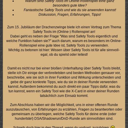
Warum sind Safety Tools im Online-Rollenspiel eine ganz
besonders gute Idee?
Fantastische Safety Tools und wie du sie anwenden kannst!
Diskussion, Fragen, Erfahrungen, Tipps!
Zum 15. Jubiläum der Drachenzwinge biete ich einen Vortrag zum Thema
Safety Tools im (Online-) Rollenspiel an!
Dabei geht es neben der Frage "Was sind Safety Tools eigentlich und
welche Funktion haben sie?" auch darum, warum es besonders im Online-
Rollenspiel eine gute Idee ist, Safety Tools zu verwenden.
Wichtig zu betonen ist hier: Wissen über Safety Tools ist für alle sinnvoll-
egal, ob du spielst oder leitest!
Damit es nicht nur bei einer bloßen Unterhaltung über Safety Tools bleibt,
stelle ich Dir einige der verbreitetsten und besten Methoden genauer vor,
beschreibe, wie sie sich in ihrer Funktion und Wirkung unterscheiden und
gebe dir ganz konkrete Tipps, wie du sie in deiner Runde verwenden
kannst. Außerdem bekommst du auch direkt ein paar Tipps dafür, was du
tun kannst, wenn ein Safety Tool wie die X-Card in einer deiner Runden
tatsächlich zum Einsatz kommt.
Zum Abschluss haben wir die Möglichkeit, uns in einer offenen Runde
auszutauschen, von Erfahrungen zu erzählen, Fragen zu beantworten oder
gemeinsam zu überlegen, welche Safety Tools für deine erste (oder
hundertste!) DSA/Shadowrun/DnD-Runde am sinnvollsten sind.
Schreib doch hier in den Thread, wenn du vorhast, zuzuhören.