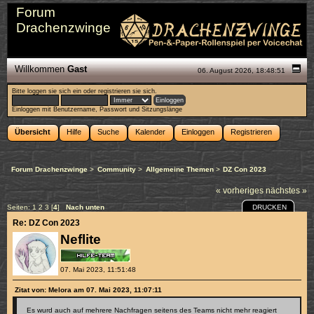
Forum
Drachenzwinge
Willkommen
Gast
06. August 2026, 18:48:51
Bitte
loggen sie sich ein
oder
registrieren sie sich
.
Einloggen mit Benutzername, Passwort und Sitzungslänge
Übersicht
Hilfe
Suche
Kalender
Einloggen
Registrieren
Forum Drachenzwinge
>
Community
>
Allgemeine Themen
>
DZ Con 2023
« vorheriges
nächstes »
DRUCKEN
Seiten:
1
2
3
[
4
]
Nach unten
Re: DZ Con 2023
Neflite
07. Mai 2023, 11:51:48
Zitat von: Melora am 07. Mai 2023, 11:07:11
Es wurd auch auf mehrere Nachfragen seitens des Teams nicht mehr reagiert