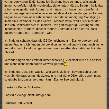
vorhanden waren. Dafür kenne ich Susi und Ingo zu lange. Was auch
immer vorgefallen ist, ihr werdet das sicher intern klären. Bis April hätte das
schon alles geklärt sein können und müssen. Ich hatte nach dem Termin,
den ihr angegeben hattet, eher erwartet, dass die Anmeldungen im Februar
beginnen würden, oder sehr schnell nach der Ankündigung. Sonst gings
immer im Dezember los, das waren 5 Monate Vorlaufzeit. Es ist nicht der
Job von Dankerode sich zu melden. Dort gibt es genug Buchungen und
Interessenten, grade zu diesem "neuen" Zeitraum. Es ist nicht so, dass
unsere Gruppe dort "gebraucht" wird.
Ich finde es schade, dass die DZ Con nicht mehr in Dankerode sein soll,
meine Frau und ich fanden die Lokation immer gut und wir sind auch immer
freundlich und freudig aufgenommen worden. Aber das gehört nicht in den
Thread.
Veränderungen sind erstmal immer schwierig. Vielleicht wird es ja besser,
und wenn nicht, dann haben wir was gelernt
.
Ich finde gut, dass sich was tut. Wer weiß, vielleicht bewegt sich ja auch
was. Schön dass es nun dedizierte und motivierte DZler gibt, denen man,
so glaube ich, das anvertrauen kann. Danke Beo und Marot.
Danke für Deine Rückantwort.
Lasst die Zwinge nicht untergehen!
Branwyn und Ginstor