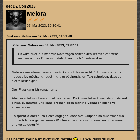
Re: DZ Con 2023
Melora
07. Mai 2023, 19:36:41
Zitat von: Neflite am 07. Mai 2023, 11:51:48
Zitat von: Melora am 07. Mai 2023, 11:07:11
Es wurd auch auf mehrere Nachfragen seitens des Teams nicht mehr
reagiert und es fühlte sich einfach nur noch frustrierend an.
Mehr als weiterleiten, was ich weiß, kann ich leider nicht :/ Und wenns nichts
neues gibt, möchte ich auch nicht im wöchentlichen Takt schreiben, dass es
nichts neues gibt.
Den Frust kann ich verstehen :/
Aber so spielt wohl manchmal das Leben. Da kommt leider immer viel zu viel auf
einmal zusammen und dann brechen eben manche Vorhaben irgendwo
auseinander.
Es spricht ja aber auch nichts dagegen, dass sich Gruppen so zusammen tun
und sich für ein gemeinsames Wochenende irgendwo zusammen organisieren
und verabreden ^^
Das betrifft überhaupt nicht dich Netflite
. Danke, dass du dich