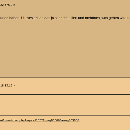
 22:57:10 »
urien haben. Ulisses erklärt das ja sehr detailliert und mehrfach, was gehen wird u
 18:35:12 »
.de/forum/index.php?topic=116528.msg865068#msg865068