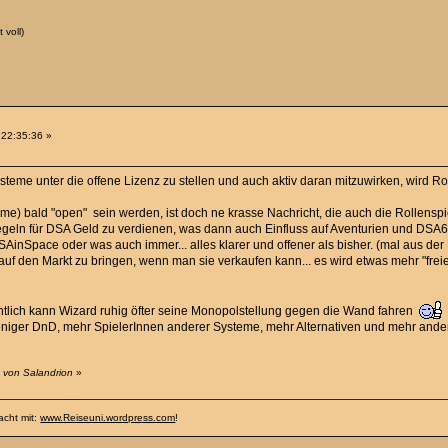
 voll)
 22:35:36 »
ysteme unter die offene Lizenz zu stellen und auch aktiv daran mitzuwirken, wird R
e) bald "open" sein werden, ist doch ne krasse Nachricht, die auch die Rollenspi
regeln für DSA Geld zu verdienen, was dann auch Einfluss auf Aventurien und DSA6
inSpace oder was auch immer... alles klarer und offener als bisher. (mal aus der
 auf den Markt zu bringen, wenn man sie verkaufen kann... es wird etwas mehr "frei
entlich kann Wizard ruhig öfter seine Monopolstellung gegen die Wand fahren
niger DnD, mehr SpielerInnen anderer Systeme, mehr Alternativen und mehr andere
 von Salandrion
»
acht mit:
www.Reiseuni.wordpress.com
!