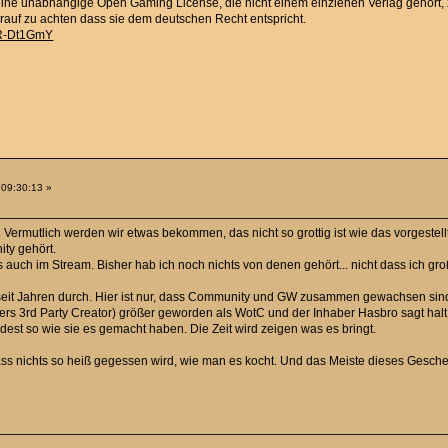
 eine unabhängige Open Gaming License, die nicht einem einzlenen Verlag gehört, z
rauf zu achten dass sie dem deutschen Recht entspricht.
uR-Dt1GmY
 09:30:13 »
Vermutlich werden wir etwas bekommen, das nicht so grottig ist wie das vorgestell
ity gehört.
 auch im Stream. Bisher hab ich noch nichts von denen gehört... nicht dass ich 
t Jahren durch. Hier ist nur, dass Community und GW zusammen gewachsen sind.
rs 3rd Party Creator) größer geworden als WotC und der Inhaber Hasbro sagt halt je
ndest so wie sie es gemacht haben. Die Zeit wird zeigen was es bringt.
 dass nichts so heiß gegessen wird, wie man es kocht. Und das Meiste dieses Gesch