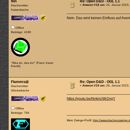
Nin
Re: Open D&D - OGL 1.1
«
Antwort #18 am:
24. Januar 2023,
Drachenritter
Kaiserdrache
Nein. Das wird keinen Einfluss auf Avent
Offline
Beiträge: 4189
"Wea ko, dea ko!" (Franz Xaver
Krenkl)
Flammraijl
Re: Open D&D - OGL 1.1
«
Antwort #19 am:
28. Januar 2023,
Drachenritter
Glücksdrache
https://youtu.be/NnknUWr2ngY
Offline
Beiträge: 794
Mein Zwinge-Profil:
http://www.drachenzwinge