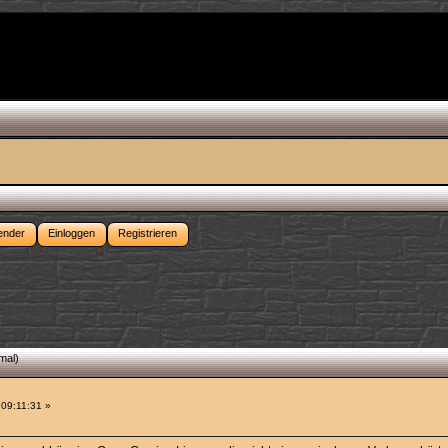
ender
Einloggen
Registrieren
mal)
 09:11:31 »