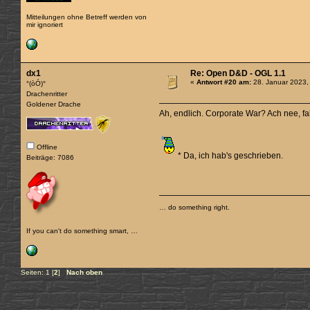
Mitteilungen ohne Betreff werden von
mir ignoriert
dx1
Re: Open D&D - OGL 1.1
«
Antwort #20 am:
28. Januar 2023,
°(òÓ)°
Drachenritter
Goldener Drache
Ah, endlich. Corporate War? Ach nee, fa
Offline
* Da, ich hab's geschrieben.
Beiträge: 7086
… do something right.
If you can't do something smart, …
Seiten:
1
[
2
]
Nach oben