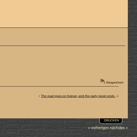
Gespeichert
♪
The road goes on forever, and the party never ends.
♫
DRUCKEN
« vorheriges
nächstes »