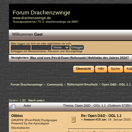
Forum Drachenzwinge
www.drachenzwinge.de
Teamspeakserver TS 3: drachenzwinge.de:9987
Willkommen
Gast
Bitte
loggen sie sich ein
oder
registrieren sie sich
.
Einloggen mit Benutzername, Passwort und Sitzungslänge
Neuigkeiten:
Was sind eure Pen-&-Paper-Rollenspiel Highlights des Jahres 2024?
Übersicht
Hilfe
Suche
Kal
Forum Drachenzwinge
>
Community
>
Rollenspiel-Smalltalk
>
Open D&D - OGL 1.1
Seiten:
1
[
2
]
Nach unten
Autor
Thema: Open D&D - OGL 1.1 (Gelesen 57350 
Olibino
Re: Open D&D - OGL 1.1
«
Antwort #15 am:
19. Januar 2023,
GRUPPE [Pool-PbtA] Poolgruppe
Powered by the Apocalypse
Glücksdrache