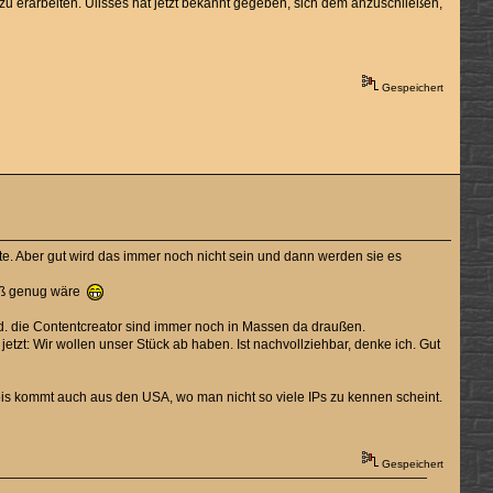
u erarbeiten. Ulisses hat jetzt bekannt gegeben, sich dem anzuschließen,
Gespeichert
te. Aber gut wird das immer noch nicht sein und dann werden sie es
groß genug wäre
 die Contentcreator sind immer noch in Massen da draußen.
tzt: Wir wollen unser Stück ab haben. Ist nachvollziehbar, denke ich. Gut
eis kommt auch aus den USA, wo man nicht so viele IPs zu kennen scheint.
Gespeichert