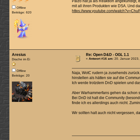
Paizo hat ja als Reaktion angekündigt,
mit all ihren Produkten wie DSA. Und da
Offline
https://www.youtube.com/watch?v=Ch
Beiträge: 620
Aresius
Re: Open D&D - OGL 1.1
«
Antwort #16 am:
20. Januar 2023,
Drache im Ei
Offline
Naja, WotC rudern ja zusehends zurück. 
Beiträge: 20
hinstellen als hätten sie auf die Commun
Ich werde trotzdem DnD spielen und das
Aber Warhammerfans gehen da schon sei
Bei DnD ist halt die Community (besonde
finde ich es allerdings auch nicht. Zumi
Wir sollten halt auch nicht vergessen,