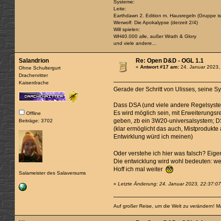
Systeme:
Leite:
Earthdawn 2. Edition m. Hausregeln (Gruppe ist
Werwolf: Die Apokalypse (derzeit 2/4)
Will spielen:
WH40.000 alle, außer Wrath & Glory
und viele andere...
Salandrion
Re: Open D&D - OGL 1.1
«
Antwort #17 am:
24. Januar 2023,
Ohne Schultergurt
Drachenritter
Kaiserdrache
Gerade der Schritt von Ulisses, seine S
Dass DSA (und viele andere Regelsystem
Es wird möglich sein, mit Erweiterungs
Offline
geben, zb ein 3W20-universalsystem; DSA
Beiträge: 3702
(klar ermöglicht das auch, Mistprodukte
Entwirklung würd ich meinen)
Oder verstehe ich hier was falsch? Eig
Die entwicklung wird wohl bedeuten: we
Hoff ich mal weiter
Salameister des Salaversums
«
Letzte Änderung: 24. Januar 2023, 22:37:07
Auf großer Reise, um die Welt zu verändern! M