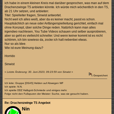
ich habe in einem kleinen Kreis mal darüber gesprochen, was man auf dem
Drachenzwinge TS anbieten könnte. Ich würde mich wöchentlich in den TS,
ab 21 Uhr setzen, und anbieten:
Titel: Spielleiter fragen, Sinwist antwortet.
Nicht weil ich alles weiß, aber da es keiner macht, passt es schon.
Hauptsächlich an neue oder Anfängerspielleitung gerichtet, einfach mal
ohne Konzept, über solche Dinge reden. Natürlich kann man alles
irgendwo nachlesen, You Tube Videos schauen und selber ausprobieren,
aber so geht es vielleicht schneller. Und wenn keiner kommt ist es nicht
schlimm, ich bin sowieso da, zocke ich halt nebenbei etwas.
Nur so als Idee.
Wie ist eure Meinung dazu?
Horrido
Sinwist
«
Letzte Änderung: 30. Juni 2023, 09:23:59 von Sinwist
»
Gespeichert
Ich leite: Gruppe [DSA5] Helden auf Abwegen WF
Ich spiele: N.N.
Ich spielte DDZ Halbgott-Schmiede und einiges mehr.
Folge nicht den Fußspuren der Meister: Suche, was sie gesucht haben.
Re: Drachenzwinge TS Angebot
Nin