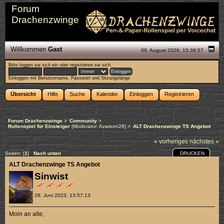
Forum
Drachenzwinge
Willkommen
Gast
09. August 2026, 15:38:57
Bitte
loggen sie sich ein
oder
registrieren sie sich
.
Einloggen mit Benutzername, Passwort und Sitzungslänge
Übersicht
Hilfe
Suche
Kalender
Einloggen
Registrieren
Forum Drachenzwinge
>
Community
>
Rollenspiel für Einsteiger
(Moderator:
Azareon29
) >
ALT Drachenzwinge TS Angebot
« vorheriges
nächstes »
DRUCKEN
Seiten: [
1
]
Nach unten
ALT Drachenzwinge TS Angebot
Sinwist
28. Juni 2023, 13:57:13
Moin an alle,