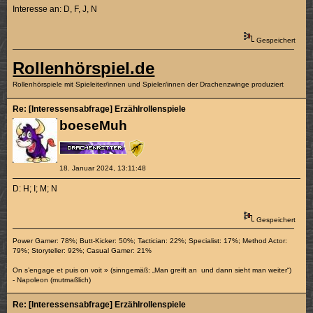
Interesse an: D, F, J, N
Gespeichert
Rollenhörspiel.de
Rollenhörspiele mit Spieleiter/innen und Spieler/innen der Drachenzwinge produziert
Re: [Interessensabfrage] Erzählrollenspiele
boeseMuh
18. Januar 2024, 13:11:48
D: H; I; M; N
Gespeichert
Power Gamer: 78%; Butt-Kicker: 50%; Tactician: 22%; Specialist: 17%; Method Actor:
79%; Storyteller: 92%; Casual Gamer: 21%
On s’engage et puis on voit » (sinngemäß: „Man greift an und dann sieht man weiter“)
- Napoleon (mutmaßlich)
Re: [Interessensabfrage] Erzählrollenspiele