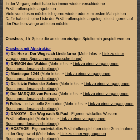
In der Vergangenheit habe ich immer wieder verschiedene
Erzählrollenspiele angeboten.
Viele von diesen möchte ich gerne wieder oder zum ersten Mal spielen.
Dafür habe ich eine Liste der Erzählrollenspiele angelegt, die ich gerne auf
der Drachenzwinge anbieten möchte.
Oneshots
, d.h. Spiele die an einem einzigen Spieltermin gespielt werden:
Oneshots mit Aktstruktur
A
)
Die Hexe - Der Weg nach Lindisfarne
(Mehr Infos ->
Link zu einer
vergangenen Spontanrundenausschreibung
)
B
)
DÆMON des Waldes
(Mehr Infos ->
Link zu einer vergangenen
Spontanrundenausschreibung
)
C
)
Montsegur 1244
(Mehr Infos ->
Link zu einer vergangenen
Spontanrundenausschreibung
)
D
)
Die letzte Reise der Selene
(Mehr Infos ->
Link zu einer vergangenen
Spontanrundenausschreibung
)
E
)
Der MARQUIS von Ferrara
(Mehr Infos ->
Link zu einer vergangenen
Spontanrundenausschreibung
)
F
)
Follow
- Individuelle Szenarien (Mehr Infos ->
Link zu einer vergangenen
Spontanrundenausschreibung
)
G
)
DAKOTA - Der Weg nach St.Paul
- Eigenentwickeltes Western
Erzählrollenspiel (Mehr Infos ->
Link zu einer vergangenen
Spontanrundenausschreibung
)
H
)
HOSTAGE
- Eigenentwickeltes Erzählrollenspiel über eine Geiselnahme
in der Gegenwart (Mehr Infos ->
Link zu einer vergangenen
Spontanrundenausschreibung
)