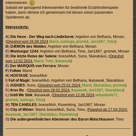
interessieren.
Sobald wir genügend Interessenten für bestimmte Erzählrollenspiele
haben, dann stimme ich gemeinsam mit diesen einen passenden
Spieltermin ab.
Interessierte:
A
)
Die Hexe - Der Weg nach Lindisfarne
: Argelion von Bethana, Movan,
(
Oneshot vom 26.08.2024
Marot
,
svelinga
,
gromek
,
Jan1887
,
Timo
)
B
)
DÆMON des Waldes
: Argelion von Bethana, Movan
C
)
Montsegur 1244
: Argelion von Bethana, Timo, Jan1887, gromek, Movan
D
)
Die letzte Reise der Selene
: boeseMuh, Suna, Skarabäus, (
Oneshot
vom 12.02.2024:
Marot
,
Timo
,
Ikasawak
)
E
)
Der MARQUIS von Ferrara
: Movan
F
)
Follow
: Marot
H
)
HOSTAGE
: boeseMuh
I
)
Fall of Magic
: boeseMuh, Argelion von Bethana, Ikasawak, Skarabäus
J
)
JUDGES
: Suna, (
Oneshot vom 25.01.2024:
Marot
,
Skarabäus
,
gromek
)
K
)
Itras By
: (
Oneshot vom 28.02.2024:
Ikasawak
,
Jan1887
,
Skarabäus
)
L
)
Until We Sink
: Ikasawak, (
Oneshot vom 12.06.2024
sebastiank72
,
gromek
,
svelinga
,
Timo
)
M
)
TEN CANDLES
: boeseMuh, Ravenking, Jan1887, Movan
N
)
City of Winter
: Marot, boeseMuh, Suna, Timo, (
Fewshot ab 17.04.2024:
Ikasawak
,
Jan1887
,
Skarabäus
,
Ravenking
)
O
)
Die außergewöhnlichen Abenteuer des Baron Münchhausen
: Timo