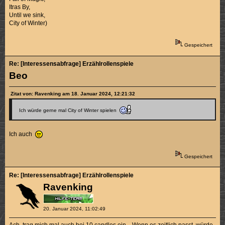
Itras By,
Until we sink,
City of Winter)
Gespeichert
Re: [Interessensabfrage] Erzählrollenspiele
Beo
Zitat von: Ravenking am 18. Januar 2024, 12:21:32
Ich würde gerne mal City of Winter spielen
Ich auch
Gespeichert
Re: [Interessensabfrage] Erzählrollenspiele
Ravenking
20. Januar 2024, 11:02:49
Ach, trag mich mal auch bei 10 candles ein... Wenn es zeitlich passt, würde