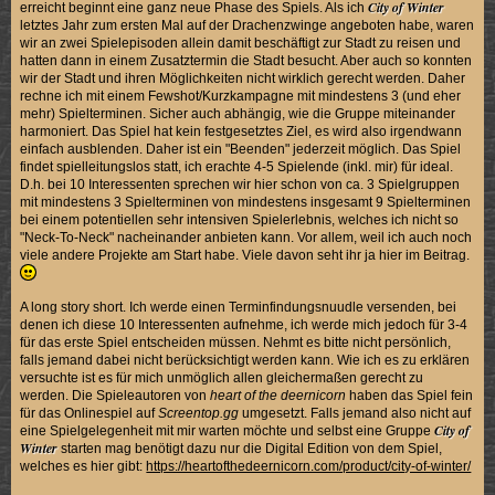
City of Winter
erreicht beginnt eine ganz neue Phase des Spiels. Als ich
letztes Jahr zum ersten Mal auf der Drachenzwinge angeboten habe, waren
wir an zwei Spielepisoden allein damit beschäftigt zur Stadt zu reisen und
hatten dann in einem Zusatztermin die Stadt besucht. Aber auch so konnten
wir der Stadt und ihren Möglichkeiten nicht wirklich gerecht werden. Daher
rechne ich mit einem Fewshot/Kurzkampagne mit mindestens 3 (und eher
mehr) Spielterminen. Sicher auch abhängig, wie die Gruppe miteinander
harmoniert. Das Spiel hat kein festgesetztes Ziel, es wird also irgendwann
einfach ausblenden. Daher ist ein "Beenden" jederzeit möglich. Das Spiel
findet spielleitungslos statt, ich erachte 4-5 Spielende (inkl. mir) für ideal.
D.h. bei 10 Interessenten sprechen wir hier schon von ca. 3 Spielgruppen
mit mindestens 3 Spielterminen von mindestens insgesamt 9 Spielterminen
bei einem potentiellen sehr intensiven Spielerlebnis, welches ich nicht so
"Neck-To-Neck" nacheinander anbieten kann. Vor allem, weil ich auch noch
viele andere Projekte am Start habe. Viele davon seht ihr ja hier im Beitrag.
A long story short. Ich werde einen Terminfindungsnuudle versenden, bei
denen ich diese 10 Interessenten aufnehme, ich werde mich jedoch für 3-4
für das erste Spiel entscheiden müssen. Nehmt es bitte nicht persönlich,
falls jemand dabei nicht berücksichtigt werden kann. Wie ich es zu erklären
versuchte ist es für mich unmöglich allen gleichermaßen gerecht zu
werden. Die Spieleautoren von
heart of the deernicorn
haben das Spiel fein
für das Onlinespiel auf
Screentop.gg
umgesetzt. Falls jemand also nicht auf
City of
eine Spielgelegenheit mit mir warten möchte und selbst eine Gruppe
Winter
starten mag benötigt dazu nur die Digital Edition von dem Spiel,
welches es hier gibt:
https://heartofthedeernicorn.com/product/city-of-winter/