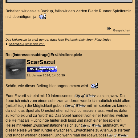
Behalten wir das als Backup, falls wir den vierten Blade Runner Spieltermin
nicht benötigen, ja.
Gespeichert
Das Universum ist groß genug, dass jede Wahrheit darin ihren Platz findet.
►
ScarSacul
stellt sich vor..
Re: [Interessensabfrage] Erzählrollenspiele
ScarSacul
21. Januar 2024, 14:56:39
Schön, wie dieser Beitrag hier angenommen wird.
City of Winter
Euer Favorit scheint mit 10 Interessenten
zu sein, wow. Da
freue ich mich zum einen sehr, zum anderen werde ich natürlich nicht allen
City of Winter
(mittelfristig) die Möglichkeit geben
mit mir spielen zu können,
da sich das Spiel als Oneshot eher schlecht umsetzen lässt, weil es dafür
zu komplex und zu "groß" ist. Das Spiel handelt von einer Familie, welche
die Heimat als Flüchtlinge hinter sich lässt und nach einer (gespielten
City of Winter
Reise mit vielen Zwischenstationen) sich zur
aufmacht. Auf
dieser Reise werden Kinder erwachsen, Erwachsene zu Alten, Alte sterben
City of Winter
und Kinder werden geboren. Und wenn man die (gewaltige)