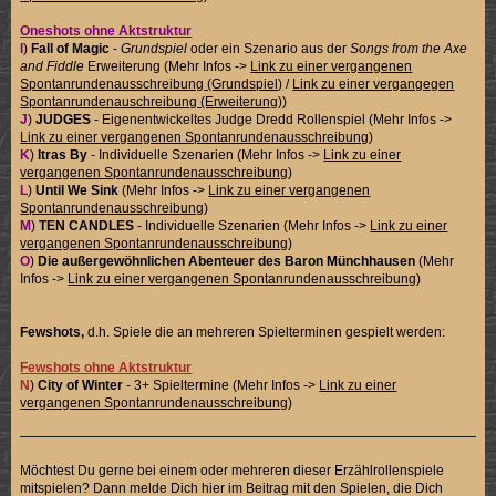
Oneshots ohne Aktstruktur
I
)
Fall of Magic
-
Grundspiel
oder ein Szenario aus der
Songs from the Axe
and Fiddle
Erweiterung (Mehr Infos ->
Link zu einer vergangenen
Spontanrundenausschreibung (Grundspiel)
/
Link zu einer vergangegen
Spontanrundenauschreibung (Erweiterung)
)
J
)
JUDGES
- Eigenentwickeltes Judge Dredd Rollenspiel (Mehr Infos ->
Link zu einer vergangenen Spontanrundenausschreibung
)
K
)
Itras By
- Individuelle Szenarien (Mehr Infos ->
Link zu einer
vergangenen Spontanrundenausschreibung
)
L
)
Until We Sink
(Mehr Infos ->
Link zu einer vergangenen
Spontanrundenausschreibung
)
M
)
TEN CANDLES
- Individuelle Szenarien (Mehr Infos ->
Link zu einer
vergangenen Spontanrundenausschreibung
)
O
)
Die außergewöhnlichen Abenteuer des Baron Münchhausen
(Mehr
Infos ->
Link zu einer vergangenen Spontanrundenausschreibung
)
Fewshots,
d.h. Spiele die an mehreren Spielterminen gespielt werden:
Fewshots ohne Aktstruktur
N
)
City of Winter
- 3+ Spieltermine (Mehr Infos ->
Link zu einer
vergangenen Spontanrundenausschreibung
)
Möchtest Du gerne bei einem oder mehreren dieser Erzählrollenspiele
mitspielen? Dann melde Dich hier im Beitrag mit den Spielen, die Dich