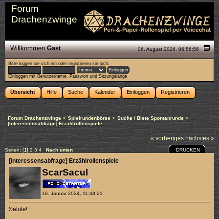
Forum
Drachenzwinge
Willkommen
Gast
06. August 2026, 06:56:56
Bitte
loggen sie sich ein
oder
registrieren sie sich
.
Einloggen mit Benutzername, Passwort und Sitzungslänge
Übersicht
Hilfe
Suche
Kalender
Einloggen
Registrieren
Forum Drachenzwinge
>
Spielrundenbörse
>
Suche / Biete Spontanrunde
>
[Interessensabfrage] Erzählrollenspiele
« vorheriges
nächstes »
DRUCKEN
Seiten: [
1
]
2
3
4
Nach unten
[Interessensabfrage] Erzählrollenspiele
ScarSacul
18. Januar 2024, 11:48:21
Salute!