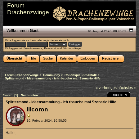
Forum
Drachenzwinge
Willkommen
Gast
10. August 2026, 09:45:02
Bitte
loggen sie sich ein
oder
registrieren sie sich
.
Einloggen mit Benutzername, Passwort und Sitzungslänge
Übersicht
Hilfe
Suche
Kalender
Einloggen
Registrieren
Forum Drachenzwinge
>
Community
>
Rollenspiel-Smalltalk
>
Splittermond - Ideensammlung - ich rbauche mal Szenario Hilfe
« vorheriges
nächstes »
DRUCKEN
Seiten: [
1
]
Nach unten
Splittermond - Ideensammlung - ich rbauche mal Szenario Hilfe
Illcoron
19. Februar 2024, 16:58:55
Hallo,