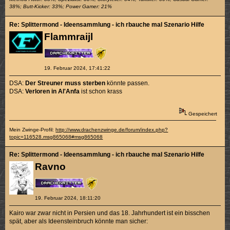
38%; Butt-Kicker: 33%; Power Gamer: 21%
Re: Splittermond - Ideensammlung - ich rbauche mal Szenario Hilfe
Flammraijl
19. Februar 2024, 17:41:22
DSA:
Der Streuner muss sterben
könnte passen.
DSA:
Verloren in Al'Anfa
ist schon krass
Gespeichert
Mein Zwinge-Profil:
http://www.drachenzwinge.de/forum/index.php?
topic=116528.msg865068#msg865068
Re: Splittermond - Ideensammlung - ich rbauche mal Szenario Hilfe
Ravno
19. Februar 2024, 18:11:20
Kairo war zwar nicht in Persien und das 18. Jahrhundert ist ein bisschen
spät, aber als Ideensteinbruch könnte man sicher: