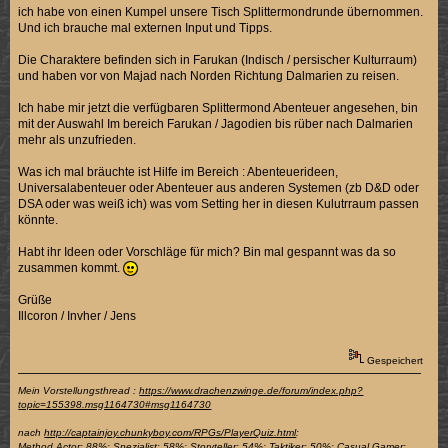
ich habe von einen Kumpel unsere Tisch Splittermondrunde übernommen.
Und ich brauche mal externen Input und Tipps.
Die Charaktere befinden sich in Farukan (Indisch / persischer Kulturraum)
und haben vor von Majad nach Norden Richtung Dalmarien zu reisen.
Ich habe mir jetzt die verfügbaren Splittermond Abenteuer angesehen, bin
mit der Auswahl Im bereich Farukan / Jagodien bis rüber nach Dalmarien
mehr als unzufrieden.
Was ich mal bräuchte ist Hilfe im Bereich : Abenteuerideen,
Universalabenteuer oder Abenteuer aus anderen Systemen (zb D&D oder
DSA oder was weiß ich) was vom Setting her in diesen Kulutrraum passen
könnte.
Habt ihr Ideen oder Vorschläge für mich? Bin mal gespannt was da so
zusammen kommt.
Grüße
Illcoron / Invher / Jens
Gespeichert
Mein Vorstellungsthread :
https://www.drachenzwinge.de/forum/index.php?
topic=155398.msg1164730#msg1164730
nach
http://captainjoy.chunkyboy.com/RPGs/PlayerQuiz.html
:
Method Actor: 88%; Spezialist: 58%; Storyteller: 54%; Taktiker: 50%; Casual Gamer: