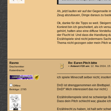
Ah, jetzt laufen wir auf der Gegenseite 
Zeug abzubauen, Dinge daraus zu basteln
Ok, danke für die Tipps so weit. Steiger
Konkret bin ich gescheitert, als ich ve
gehört, hatten also eine diffuse Vorstel
der Flucht ist Und dass die Handlung du
Erzählspiele sind nicht jedermans Sac
Thema nicht gezogen oder mein Pitch war
Ravno
Re: Euren Pitch bitte
«
Antwort #18 am:
12. Mai 2024, 15
Drachenritter
Kaiserdrache
ich spiele Minecraft selber nicht, insofe
DnD ist strenggenommen ein Brettspiel. 
Offline
DnD!" Mich interessiert das nur nicht.)
Beiträge: 2785
Erzählrollenspiele sind ne schwierige Ba
Dass dein Pitch schlecht war, glaube ic
Erzählrecht zu haben, ist halt sehr schw