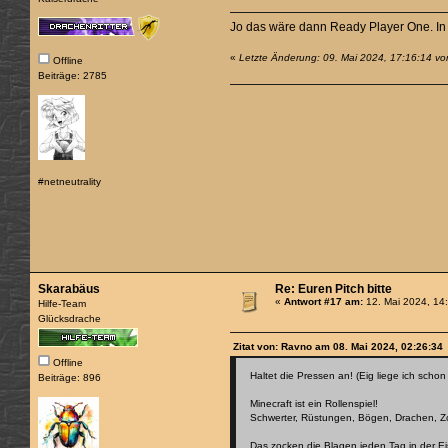
Jo das wäre dann Ready Player One. In 
«
Letzte Änderung: 09. Mai 2024, 17:16:14 v
Offline
Beiträge: 2785
#netneutrality
Skarabäus
Re: Euren Pitch bitte
«
Antwort #17 am:
12. Mai 2024, 14
Hilfe-Team
Glücksdrache
Zitat von: Ravno am 08. Mai 2024, 02:26:34
Offline
Haltet die Pressen an! (Eig liege ich schon
Beiträge: 896
Minecraft ist ein Rollenspiel!
Schwerter, Rüstungen, Bögen, Drachen, Zo
Das zocken die Blagen jeden Tag in der Ei