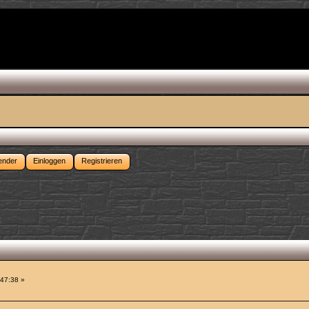
ender
Einloggen
Registrieren
:47:38 »