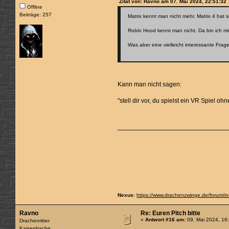
Zitat von: Ravno am 07. Mai 2024, 22:51:32
Offline
Beiträge: 257
Matrix kennt man nicht mehr. Matrix 4 hat s
Robin Hood kennt man nicht. Da bin ich mi
Was aber eine vielleicht interessante Fr
Kann man nicht sagen:
"stell dir vor, du spielst ein VR Spiel 
Nexus:
https://www.drachenzwinge.de/forum/
Ravno
Re: Euren Pitch bitte
«
Antwort #16 am:
09. Mai 2024, 16
Drachenritter
Kaiserdrache