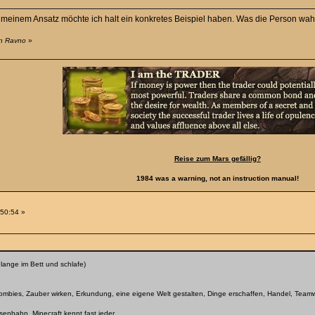
meinem Ansatz möchte ich halt ein konkretes Beispiel haben. Was die Person wahr
on Ravno
»
Reise zum Mars gefällig?
1984 was a warning, not an instruction manual!
:50:54 »
 lange im Bett und schlafe)
mbies, Zauber wirken, Erkundung, eine eigene Welt gestalten, Dinge erschaffen, Handel, Teamw
senbahn. Minecraft kennt fast jeder.