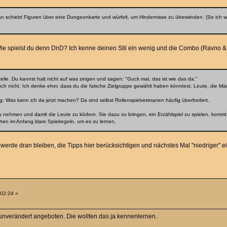
 schiebt Figuren über eine Dungeonkarte und würfelt, um Hindernisse zu überwinden. (So ich wie 
ie spielst du denn DnD? Ich kenne deinen Stil ein wenig und die Combo (Ravno &
telle. Du kannst halt nicht auf was zeigen und sagen: "Guck mal, das ist wie das da."
auch nicht. Ich denke eher, dass du die falsche Zielgruppe gewählt haben könntest. Leute, die 
rig: Was kann ich da jetzt machen? Da sind selbst Rollenspielveteranen häufig überfordert.
 nehmen und damit die Leute zu ködern. Sie dazu zu bringen, ein Erzählspiel zu spielen, kommt d
chen im Anfang klare Spielregeln, um es zu lernen.
werde dran bleiben, die Tipps hier berücksichtigen und nächstes Mal "niedriger" 
:02:24 »
 unverändert angeboten. Die wollten das ja kennenlernen.