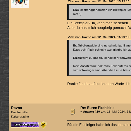
Zitat von: Ravno am 12. Mai 2024, 15:29:10
DnD ist strenggenommen ein Brettspiel. Man
nicht.)
Ein Brettspiel? Ja, kann man so sehen.
Aber du hast mich neugierig gemacht: W
Zitat von: Ravno am 12. Mai 2024, 15:29:10
Erzählrollenspiele sind ne schwierige Baus
Dass dein Pitch schlecht war, glaube ich 
Erzählrecht zu haben, ist halt sehr schwie
Mein Ansatz wäre halt, was Bekannteres zu
sich schwieriger sind. Aber die Leute brau
Danke für die aufmunternden Worte. Ich 
Ravno
Re: Euren Pitch bitte
«
Antwort #20 am:
13. Mai 2024, 23
Drachenritter
Kaiserdrache
Für die Einsteiger habe ich das damals