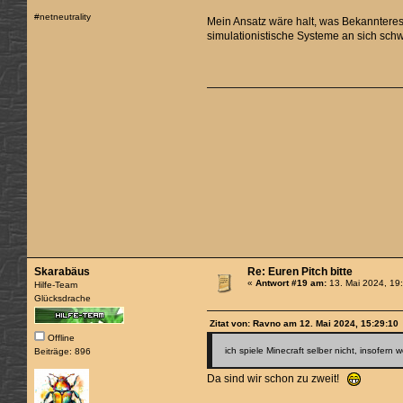
#netneutrality
Mein Ansatz wäre halt, was Bekannteres 
simulationistische Systeme an sich schw
Skarabäus
Re: Euren Pitch bitte
«
Antwort #19 am:
13. Mai 2024, 19
Hilfe-Team
Glücksdrache
Zitat von: Ravno am 12. Mai 2024, 15:29:10
Offline
ich spiele Minecraft selber nicht, insofern 
Beiträge: 896
Da sind wir schon zu zweit!