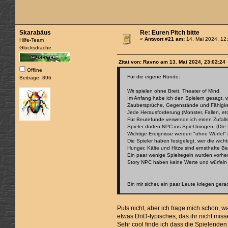
Skarabäus
Re: Euren Pitch bitte
«
Antwort #21 am:
14. Mai 2024, 12
Hilfe-Team
Glücksdrache
Zitat von: Ravno am 13. Mai 2024, 23:02:24
Offline
Für die eigene Runde:
Beiträge: 896
Wir spielen ohne Brett. Theater of Mind.
Im Anfang habe ich den Spielern gesagt, w
Zaubersprüche, Gegenstände und Fähigkeit
Jede Herausforderung (Monster, Fallen, et
Für Beutefunde verwende ich einen Zufall
Spieler dürfen NPC ins Spiel bringen. (DI
Wichtige Ereignisse werden "ohne Würfel"
Die Spieler haben festgelegt, wer die wicht
Hunger, Kälte und Hitze sind ernsthafte 
Ein paar wenige Spielregeln wurden vorher
Story NPC haben keine Werte und würfeln 
Bin mir sicher, ein paar Leute kriegen ger
Puls nicht, aber ich frage mich schon, w
etwas DnD-typisches, das ihr nicht mis
Sehr cool finde ich dass die Spielenden