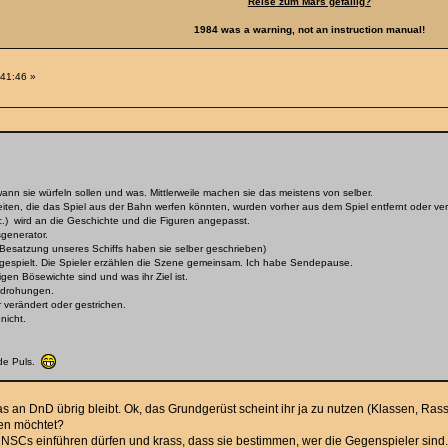
Reise zum Mars gefällig?
1984 was a warning, not an instruction manual!
:41:46 »
ann sie würfeln sollen und was. Mittlerweile machen sie das meistens von selber.
en, die das Spiel aus der Bahn werfen könnten, wurden vorher aus dem Spiel entfernt oder ver
c.) wird an die Geschichte und die Figuren angepasst.
sgenerator.
e Besatzung unseres Schiffs haben sie selber geschrieben)
 gespielt. Die Spieler erzählen die Szene gemeinsam. Ich habe Sendepause.
igen Bösewichte sind und was ihr Ziel ist.
Bedrohungen.
 verändert oder gestrichen.
nicht.
ade Puls.
as an DnD übrig bleibt. Ok, das Grundgerüst scheint ihr ja zu nutzen (Klassen, Rass
sen möchtet?
 NSCs einführen dürfen und krass, dass sie bestimmen, wer die Gegenspieler sind. G