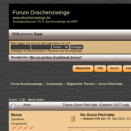
Forum Drachenzwinge
www.drachenzwinge.de
Teamspeakserver TS 3: drachenzwinge.de:9987
Willkommen
Gast
Bitte
loggen sie sich ein
oder
registrieren sie sich
.
Einloggen mit Benutzername, Passwort und Sitzungslänge
Neuigkeiten:
Wer ist auf dem TeamSpeak Server?
Übersicht
Hilfe
Suche
Kal
Forum Drachenzwinge
>
Community
>
Allgemeine Themen
>
Euren Pitch bitte
Seiten:
1
[
2
]
Nach unten
Autor
Thema: Euren Pitch bitte (Gelesen 74177 mal)
Nexus
Re: Euren Pitch bitte
«
Antwort #15 am:
09. Mai 2024, 13
Spielleiter
Jungdrache