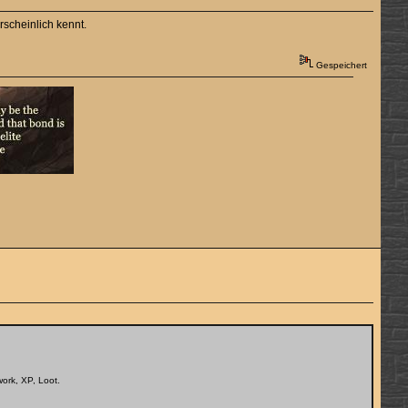
scheinlich kennt.
Gespeichert
ork, XP, Loot.