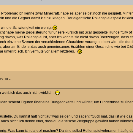
in Probleme: Ich kenne zwar Minecraft, habe es aber selbst noch nie gespielt. Mir f
 und die Gegner damit kleinzukriegen. Der eigentliche Rollenspielaspekt ist klei
n wir die Schwierigkeit ein wenig:
rsucht habe meine Begeisterung für unsere kürzlich mit Scar gespielte Runde "City 
lung davon, was Rollenspiel ist, aber ich konnte sie nicht davon überzeugen, dass e
rch einzelne Szenen der verschiedenen Charaktere vorangetrieben wird, die durch T
he, aber am Ende ist das auch gemeinsames Erzählen einer Geschichte wie bei D&
 unterirdisch. Ich vermute vor allem letzteres.
:29:10 »
rn weiß ich das auch nicht wirklich.
Man schiebt Figuren über eine Dungeonkarte und würfelt, um Hindernisse zu überwi
ustelle. Du kannst halt nicht auf was zeigen und sagen: "Guck mal, das ist wie das
h auch nicht. Ich denke eher, dass du die falsche Zielgruppe gewählt haben könnte
ierig: Was kann ich da jetzt machen? Da sind selbst Rollenspielveteranen häufig üb