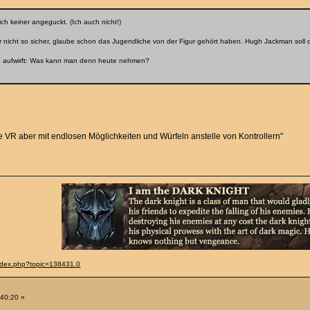
ich keiner angeguckt. (Ich auch nicht!)
r nicht so sicher, glaube schon das Jugendliche von der Figur gehört haben. Hugh Jackman soll de
age aufwirft: Was kann man denn heute nehmen?
ohne VR aber mit endlosen Möglichkeiten und Würfeln anstelle von Kontrollern"
index.php?topic=138431.0
:40:20 »