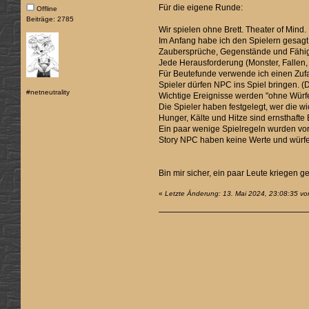
Für die eigene Runde:
Offline
Beiträge: 2785
Wir spielen ohne Brett. Theater of Mind.
Im Anfang habe ich den Spielern gesagt,
Zaubersprüche, Gegenstände und Fähigke
Jede Herausforderung (Monster, Fallen, 
Für Beutefunde verwende ich einen Zufa
Spieler dürfen NPC ins Spiel bringen. (
#netneutrality
Wichtige Ereignisse werden "ohne Würfe
Die Spieler haben festgelegt, wer die wi
Hunger, Kälte und Hitze sind ernsthaft
Ein paar wenige Spielregeln wurden vor
Story NPC haben keine Werte und würfel
Bin mir sicher, ein paar Leute kriegen 
«
Letzte Änderung: 13. Mai 2024, 23:08:35 v