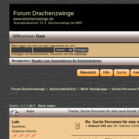
Forum Drachenzwinge
www.drachenzwinge.de
Teamspeakserver TS 3: drachenzwinge.de:9987
Willkommen
Gast
Bitte
loggen sie sich ein
oder
registrieren sie sich
.
Einloggen mit Benutzername, Passwort und Sitzungslänge
Neuigkeiten:
Runden zum Ausprobieren für EinsteigerInnen
Übersicht
Hilfe
Suche
Kal
Forum Drachenzwinge
>
Spielrundenbörse
>
Biete Spielgruppe
>
Suche Personen f
Seiten:
1
2
3
[
4
]
5
Nach unten
Autor
Thema: Suche Personen für eine neue Runde 
Lule
Re: Suche Personen für eine 
«
Antwort #45 am:
06. Oktober 2024
Spielleiter
Goldener Drache