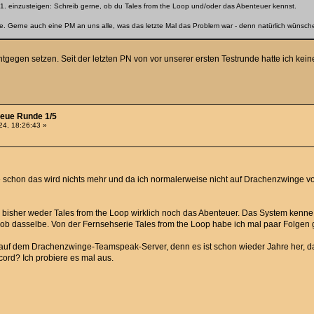
1. einzusteigen: Schreib gerne, ob du Tales from the Loop und/oder das Abenteuer kennst.
he. Gerne auch eine PM an uns alle, was das letzte Mal das Problem war - denn natürlich wünschen
tgegen setzen. Seit der letzten PN von vor unserer ersten Testrunde hatte ich kei
neue Runde 1/5
4, 18:26:43 »
te schon das wird nichts mehr und da ich normalerweise nicht auf Drachenzwinge vo
e bisher weder Tales from the Loop wirklich noch das Abenteuer. Das System kenne i
grob dasselbe. Von der Fernsehserie Tales from the Loop habe ich mal paar Folgen
auf dem Drachenzwinge-Teamspeak-Server, denn es ist schon wieder Jahre her, das
cord? Ich probiere es mal aus.