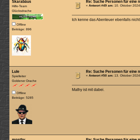
Skarabäus
Re: Suche Personen für eine 
«
Antwort #49 am:
10. Oktober 2024
Hilfe-Team
Glücksdrache
Ich kenne das Abenteuer ebenfalls nich
Offline
Beiträge: 896
Lule
Re: Suche Personen für eine 
«
Antwort #50 am:
13. Oktober 2024
Spielleiter
Goldener Drache
Mathy ist mit dabei.
Offline
Beiträge: 5285
mpathy
Re: Suche Personen für eine 