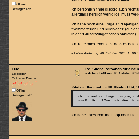
Offline
Beiträge: 456
Ich persönlich finde discord auch recht u
allerdings herzlich wenig los, muss weg
Ich habe noch eine Frage an diejenigen,
"Sommerferien und Killervögel" (aus de
in der "Gruselzwinge" schon anbieten).
Ich freue mich jedenfalls, dass es bald
«
Letzte Änderung: 09. Oktober 2024, 15:08:
Lule
Re: Suche Personen für eine 
«
Antwort #48 am:
10. Oktober 2024
Spielleiter
Goldener Drache
Zitat von: Ikasawak am 09. Oktober 2024, 1
Offline
Beiträge: 5285
Ich habe noch eine Frage an diejenigen, d
dem Regelband)? Wenn nein, könnte ich das
Ich habe Tales from the Loop noch nie 