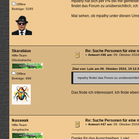
mpathy hat sich per PN bei mir gemeldet.
Offline
findet das Forum zu unübersichtlich, i
Beiträge: 5285
Mal sehen, ob mpathy unter diesen Um
Skarabäus
Re: Suche Personen für eine 
«
Antwort #46 am:
09. Oktober 2024
Hilfe-Team
Glücksdrache
Zitat von: Lule am 06. Oktober 2024, 19:12:
Offline
mpathy findet das Forum zu unübersichtlic
Beiträge: 896
Das finde ich interessant. Ich finde eb
Ikasawak
Re: Suche Personen für eine 
«
Antwort #47 am:
09. Oktober 2024
Hilfe-Team
Jungdrache
Danke für das Ausschreiben, Lule!