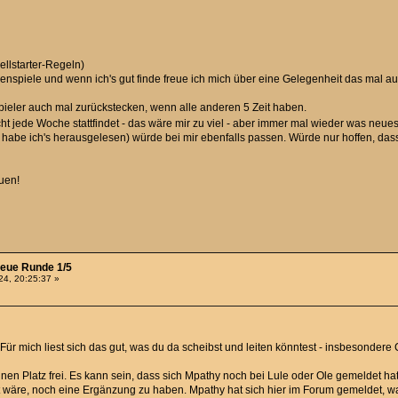
ellstarter-Regeln)
spiele und wenn ich's gut finde freue ich mich über eine Gelegenheit das mal a
 Spieler auch mal zurückstecken, wenn alle anderen 5 Zeit haben.
cht jede Woche stattfindet - das wäre mir zu viel - aber immer mal wieder was neue
habe ich's herausgelesen) würde bei mir ebenfalls passen. Würde nur hoffen, dass 
uen!
neue Runde 1/5
4, 20:25:37 »
 Für mich liest sich das gut, was du da scheibst und leiten könntest - insbesonde
en Platz frei. Es kann sein, dass sich Mpathy noch bei Lule oder Ole gemeldet hat.
wäre, noch eine Ergänzung zu haben. Mpathy hat sich hier im Forum gemeldet, war 