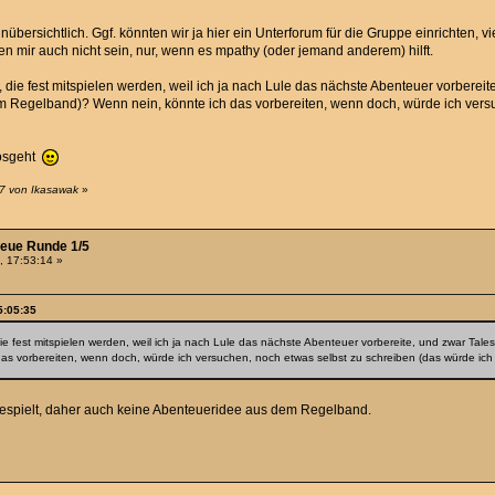
nübersichtlich. Ggf. könnten wir ja hier ein Unterforum für die Gruppe einrichten, viel
en mir auch nicht sein, nur, wenn es mpathy (oder jemand anderem) hilft.
 die fest mitspielen werden, weil ich ja nach Lule das nächste Abenteuer vorberei
m Regelband)? Wenn nein, könnte ich das vorbereiten, wenn doch, würde ich versuc
 losgeht
47 von Ikasawak
»
neue Runde 1/5
, 17:53:14 »
5:05:35
ie fest mitspielen werden, weil ich ja nach Lule das nächste Abenteuer vorbereite, und zwar Tal
 vorbereiten, wenn doch, würde ich versuchen, noch etwas selbst zu schreiben (das würde ich ev
gespielt, daher auch keine Abenteueridee aus dem Regelband.