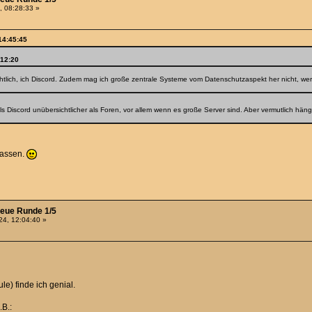
, 08:28:33 »
14:45:45
:12:20
tlich, ich Discord. Zudem mag ich große zentrale Systeme vom Datenschutzaspekt her nicht, wer
alls Discord unübersichtlicher als Foren, vor allem wenn es große Server sind. Aber vermutlich h
passen.
neue Runde 1/5
4, 12:04:40 »
e) finde ich genial.
.B.: