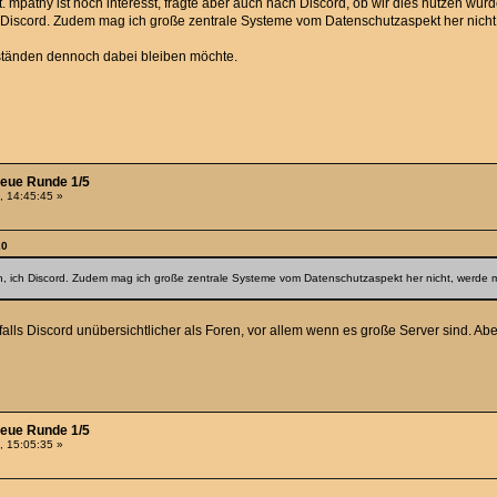
 mpathy ist noch interesst, fragte aber auch nach Discord, ob wir dies nutzen würde
ch Discord. Zudem mag ich große zentrale Systeme vom Datenschutzaspekt her nicht
ständen dennoch dabei bleiben möchte.
neue Runde 1/5
, 14:45:45 »
20
h, ich Discord. Zudem mag ich große zentrale Systeme vom Datenschutzaspekt her nicht, werde m
enfalls Discord unübersichtlicher als Foren, vor allem wenn es große Server sind. 
neue Runde 1/5
, 15:05:35 »