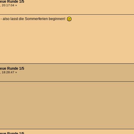
neue Runde 1/5
, 20:17:04 »
t - also lasst die Sommerferien beginnen!
neue Runde 1/5
, 18:28:47 »
neue Runde 1/5