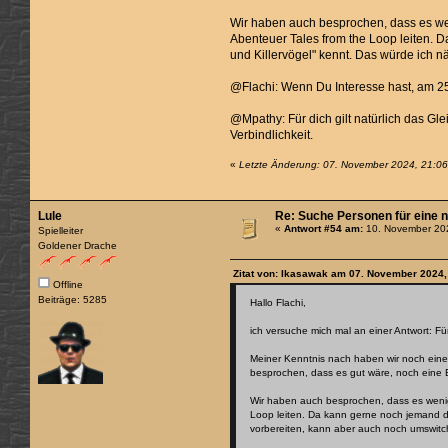
Wir haben auch besprochen, dass es weni
Abenteuer Tales from the Loop leiten. 
und Killervögel" kennt. Das würde ich 
@Flachi: Wenn Du Interesse hast, am 25
@Mpathy: Für dich gilt natürlich das Gl
Verbindlichkeit.
«
Letzte Änderung: 07. November 2024, 21:06
Lule
Re: Suche Personen für eine 
«
Antwort #54 am:
10. November 202
Spielleiter
Goldener Drache
Zitat von: Ikasawak am 07. November 2024,
Offline
Beiträge: 5285
Hallo Flachi,
ich versuche mich mal an einer Antwort: Fü
Meiner Kenntnis nach haben wir noch einen
besprochen, dass es gut wäre, noch eine E
Wir haben auch besprochen, dass es wenig 
Loop leiten. Da kann gerne noch jemand d
vorbereiten, kann aber auch noch umswitc