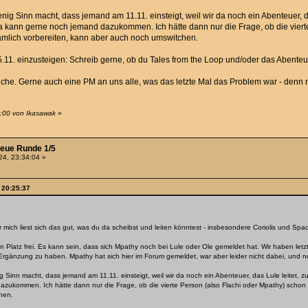
g Sinn macht, dass jemand am 11.11. einsteigt, weil wir da noch ein Abenteuer, d
Da kann gerne noch jemand dazukommen. Ich hätte dann nur die Frage, ob die vier
nämlich vorbereiten, kann aber auch noch umswitchen.
.11. einzusteigen: Schreib gerne, ob du Tales from the Loop und/oder das Abenteu
eiche. Gerne auch eine PM an uns alle, was das letzte Mal das Problem war - denn 
:00 von Ikasawak
»
neue Runde 1/5
4, 23:34:04 »
 20:25:37
r mich liest sich das gut, was du da scheibst und leiten könntest - insbesondere Coriolis und S
 Platz frei. Es kann sein, dass sich Mpathy noch bei Lule oder Ole gemeldet hat. Wir haben letz
rgänzung zu haben. Mpathy hat sich hier im Forum gemeldet, war aber leider nicht dabei, und no
Sinn macht, dass jemand am 11.11. einsteigt, weil wir da noch ein Abenteuer, das Lule leitet, 
azukommen. Ich hätte dann nur die Frage, ob die vierte Person (also Flachi oder Mpathy) schon
hen.