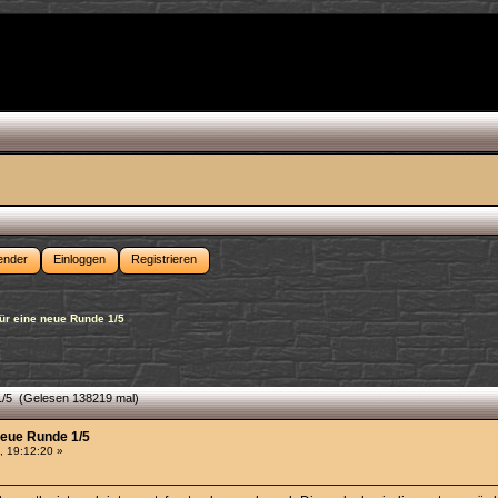
ender
Einloggen
Registrieren
ür eine neue Runde 1/5
1/5 (Gelesen 138219 mal)
neue Runde 1/5
, 19:12:20 »