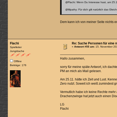
@Flachi: Wenn Du Interesse hast, am 25.1
@Mpathy: Für dich gilt natürlich das Gleic
Dem kann ich von meiner Seite nichts en
Flachi
Re: Suche Personen für eine 
«
Antwort #55 am:
15. November 202
Spielleiter
Jungdrache
Hallo zusammen,
Offline
Beiträge: 176
sorry für meine späte Antwort, ich dach
PM an mich als Mail gelesen.
Am 25.11. hätte ich Zeit und Lust. Kenn
Zero nutzt. Soweit ich weiß zumindest 
Vermutlich habe ich keine Rechte mehr 
Drachenzwinge hat jetzt auch einen Dis
LG
Flachi