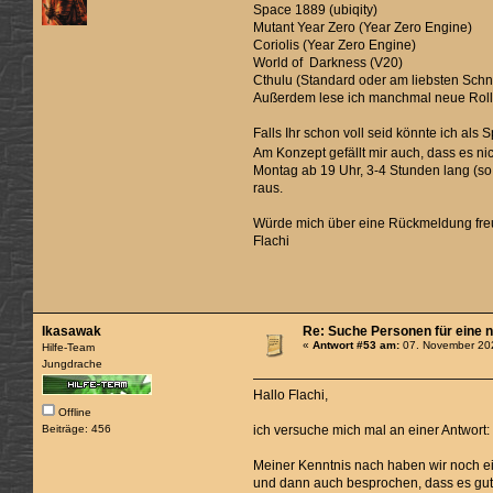
Space 1889 (ubiqity)
Mutant Year Zero (Year Zero Engine)
Coriolis (Year Zero Engine)
World of Darkness (V20)
Cthulu (Standard oder am liebsten Schn
Außerdem lese ich manchmal neue Rollen
Falls Ihr schon voll seid könnte ich als
Am Konzept gefällt mir auch, dass es ni
Montag ab 19 Uhr, 3-4 Stunden lang (so 
raus.
Würde mich über eine Rückmeldung fre
Flachi
Ikasawak
Re: Suche Personen für eine 
«
Antwort #53 am:
07. November 202
Hilfe-Team
Jungdrache
Hallo Flachi,
Offline
Beiträge: 456
ich versuche mich mal an einer Antwort:
Meiner Kenntnis nach haben wir noch ein
und dann auch besprochen, dass es gut 