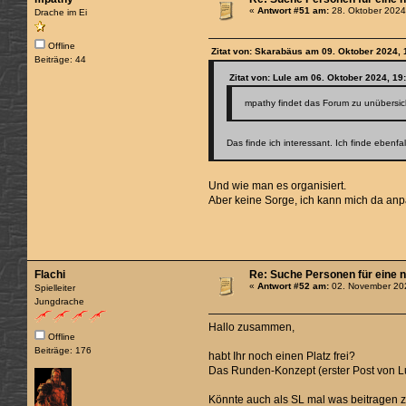
«
Antwort #51 am:
28. Oktober 2024
Drache im Ei
Offline
Zitat von: Skarabäus am 09. Oktober 2024, 
Beiträge: 44
Zitat von: Lule am 06. Oktober 2024, 19
mpathy findet das Forum zu unübersich
Das finde ich interessant. Ich finde ebenf
Und wie man es organisiert.
Aber keine Sorge, ich kann mich da an
Flachi
Re: Suche Personen für eine 
«
Antwort #52 am:
02. November 202
Spielleiter
Jungdrache
Hallo zusammen,
Offline
Beiträge: 176
habt Ihr noch einen Platz frei?
Das Runden-Konzept (erster Post von Lul
Könnte auch als SL mal was beitragen z