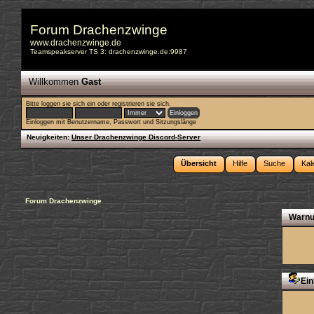
Forum Drachenzwinge
www.drachenzwinge.de
Teamspeakserver TS 3: drachenzwinge.de:9987
Willkommen
Gast
Bitte
loggen sie sich ein
oder
registrieren sie sich
.
Einloggen mit Benutzername, Passwort und Sitzungslänge
Neuigkeiten:
Unser Drachenzwinge Discord-Server
Übersicht
Hilfe
Suche
Kal
Forum Drachenzwinge
Warnu
Ein