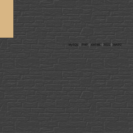
MySQL
PHP
XHTML
RSS
WAP2