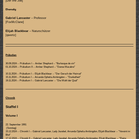
[Der Irre Joe]
Ehemalig
Gabriel Lancaster
– Professor
[FoxMcClane]
Elijah Blackbear
– Naturschützer
[qwertz]
Präludien
30.09.2024 -- Präludium I -- Amber Shephard -- "Burlesque de vin"
01.10.2024 -- Präludium II -- Amber Shephard -- "Danse Macabre"
10.11.2024 -- Präludium I -- Elijah Blackbear -- "Der Geruch der Heimat"
15.11.2024 -- Präludium I -- Amanda Ophelia Ambingdon -- "Dunkelheit"
19.11.2024 -- Präludium I -- Gabriel Lancaster -- "Die Wahl der Qual"
Chronik
Staffel I
Volume I
22. September 1991
(Sonntag)
15.12.2024 -- Chronik I -- Gabriel Lancaster, Lady Jezebel, Amanda Ophelia Ambingdon, Elijah Blackbear -- "Vereint im
Blut"
17.12.2024 -- Chronik II -- Gabriel Lancaster, Lady Jezebel, Amanda Ophelia Ambingdon, Elijah Blackbear -- "Rainy