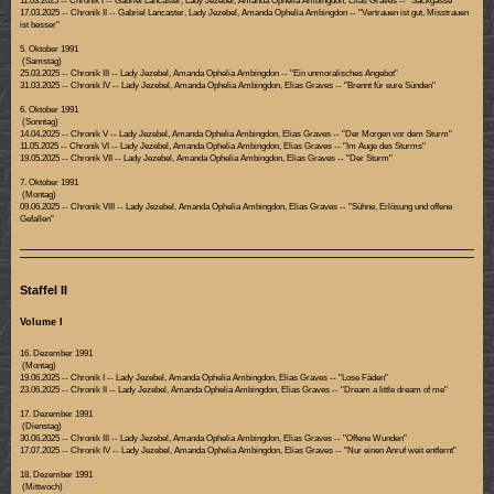
11.03.2025 -- Chronik I -- Gabriel Lancaster, Lady Jezebel, Amanda Ophelia Ambingdon, Elias Graves -- "Sackgasse"
17.03.2025 -- Chronik II -- Gabriel Lancaster, Lady Jezebel, Amanda Ophelia Ambingdon -- "Vertrauen ist gut, Misstrauen
ist besser"
5. Oktober 1991
(Samstag)
25.03.2025 -- Chronik III -- Lady Jezebel, Amanda Ophelia Ambingdon -- "Ein unmoralisches Angebot"
31.03.2025 -- Chronik IV -- Lady Jezebel, Amanda Ophelia Ambingdon, Elias Graves -- "Brennt für eure Sünden"
6. Oktober 1991
(Sonntag)
14.04.2025 -- Chronik V -- Lady Jezebel, Amanda Ophelia Ambingdon, Elias Graves -- "Der Morgen vor dem Sturm"
11.05.2025 -- Chronik VI -- Lady Jezebel, Amanda Ophelia Ambingdon, Elias Graves -- "Im Auge des Sturms"
19.05.2025 -- Chronik VII -- Lady Jezebel, Amanda Ophelia Ambingdon, Elias Graves -- "Der Sturm"
7. Oktober 1991
(Montag)
09.06.2025 -- Chronik VIII -- Lady Jezebel, Amanda Ophelia Ambingdon, Elias Graves -- "Sühne, Erlösung und offene
Gefallen"
Staffel II
Volume I
16. Dezember 1991
(Montag)
19.06.2025 -- Chronik I -- Lady Jezebel, Amanda Ophelia Ambingdon, Elias Graves -- "Lose Fäden"
23.06.2025 -- Chronik II -- Lady Jezebel, Amanda Ophelia Ambingdon, Elias Graves -- "Dream a little dream of me"
17. Dezember 1991
(Dienstag)
30.06.2025 -- Chronik III -- Lady Jezebel, Amanda Ophelia Ambingdon, Elias Graves -- "Offene Wunden"
17.07.2025 -- Chronik IV -- Lady Jezebel, Amanda Ophelia Ambingdon, Elias Graves -- "Nur einen Anruf weit entfernt"
18. Dezember 1991
(Mittwoch)