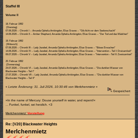
Staffel III
Volume II
18. Februar 1992
(Dienstag)
07.06.2026 -- Chronik I -- Amanda Ophelia Ambingdon, Elias Graves -- "Gib Acht vor dem Seelenschacht"
14.06.2026 -- Chronik II -- Amber Shephard, Amanda Ophelia Ambingdon, Elias Graves -- "Der Tod und das Mädchen"
19. Februar 1992
(Mittwoch)
07.06.2026 -- Chronik III -- Lady Jezebel, Amanda Ophelia Ambingdon, Elias Graves -- "Böses Erwachen"
14.06.2026 -- Chronik IV -- Lady Jezebel, Amanda Ophelia Ambingdon, Elias Graves -- "Intervention – Teil I: Dreisamkeit"
06.07.2026 -- Chronik V -- Lady Jezebel, Amanda Ophelia Ambingdon, Elias Graves -- "Intervention – Teil II: Zweisamkeit"
20. Februar 1992
(Donnerstag)
24.07.2026 -- Chronik VI -- Lady Jezebel, Amanda Ophelia Ambingdon, Elias Graves -- "Die dunklen Wasser von
Blackwater Heights – Teil I"
27.07.2026 -- Chronik VII -- Lady Jezebel, Amanda Ophelia Ambingdon, Elias Graves -- "Die dunklen Wasser von
Blackwater Heights – Teil II"
«
Letzte Änderung: 31. Juli 2026, 10:30:46 von Merlchenmietz
»
Gespeichert
»In the name of Mercury: Douse yourself in water, and repent!«
... Funkel, funkel, sei herzlich. <3
Merlchenmietz'
Vorstellung
Re: [V20] Blackwater Heights
Merlchenmietz