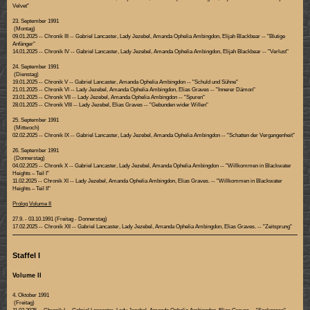
Velvet"
23. September 1991
(Montag)
09.01.2025 -- Chronik III -- Gabriel Lancaster, Lady Jezebel, Amanda Ophelia Ambingdon, Elijah Blackbear -- "Blutige
Anfänger"
14.01.2025 -- Chronik IV -- Gabriel Lancaster, Lady Jezebel, Amanda Ophelia Ambingdon, Elijah Blackbear -- "Verlust"
24. September 1991
(Dienstag)
19.01.2025 -- Chronik V -- Gabriel Lancaster, Amanda Ophelia Ambingdon -- "Schuld und Sühne"
21.01.2025 -- Chronik VI -- Lady Jezebel, Amanda Ophelia Ambingdon, Elias Graves -- "Innerer Dämon"
23.01.2025 -- Chronik VII -- Lady Jezebel, Amanda Ophelia Ambingdon -- "Spuren"
28.01.2025 -- Chronik VIII -- Lady Jezebel, Elias Graves -- "Gebunden wider Willen"
25. September 1991
(Mittwoch)
02.02.2025 -- Chronik IX -- Gabriel Lancaster, Lady Jezebel, Amanda Ophelia Ambingdon -- "Schatten der Vergangenheit"
26. September 1991
(Donnerstag)
04.02.2025 -- Chronik X -- Gabriel Lancaster, Lady Jezebel, Amanda Ophelia Ambingdon -- "Willkommen in Blackwater
Heights – Teil I"
11.02.2025 -- Chronik XI -- Lady Jezebel, Amanda Ophelia Ambingdon, Elias Graves. -- "Willkommen in Blackwater
Heights – Teil II"
Prolog Volume II
27.9. - 03.10.1991 (Freitag - Donnerstag)
17.02.2025 -- Chronik XII -- Gabriel Lancaster, Lady Jezebel, Amanda Ophelia Ambingdon, Elias Graves. -- "Zeitsprung"
Staffel I
Volume II
4. Oktober 1991
(Freitag)