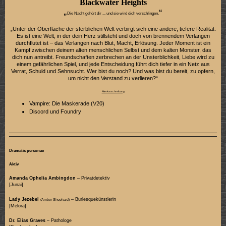
Blackwater Heights
„
“
Die Nacht gehört dir ... und sie wird dich verschlingen.
„Unter der Oberfläche der sterblichen Welt verbirgt sich eine andere, tiefere Realität.
Es ist eine Welt, in der dein Herz stillsteht und doch von brennendem Verlangen
durchflutet ist – das Verlangen nach Blut, Macht, Erlösung. Jeder Moment ist ein
Kampf zwischen deinem alten menschlichen Selbst und dem kalten Monster, das
dich nun antreibt. Freundschaften zerbrechen an der Unsterblichkeit, Liebe wird zu
einem gefährlichen Spiel, und jede Entscheidung führt dich tiefer in ein Netz aus
Verrat, Schuld und Sehnsucht. Wer bist du noch? Und was bist du bereit, zu opfern,
um nicht den Verstand zu verlieren?“
Alte Ausschreibung
Vampire: Die Maskerade (V20)
Discord und Foundry
Dramatis personae
Aktiv
Amanda Ophelia Ambingdon
– Privatdetektiv
[Junai]
Lady Jezebel
– Burlesquekünstlerin
(Amber Shephard)
[Melora]
Dr. Elias Graves
– Pathologe