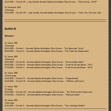
18.12.2025 -- Chronik XII -- Lady Jezebel, Amanda Ophelia Ambingdon, Elias Graves -- "Dämmerung – Teil III"
24. Dezember 1991
(Dienstag)
15.01.2026 -- Chronik XIII -- Lady Jezebel, Amanda Ophelia Ambingdon, Elias Graves -- "Outro: Der Fall einer Lady"
Staffel III
Volume I
14. Januar 1992
(Dienstag)
29.01.2026 -- Chronik I -- Amanda Ophelia Ambingdon, Elias Graves -- "Die Spitze des Turms"
04.02.2026 -- Chronik II -- Amanda Ophelia Ambingdon, Elias Graves -- "Die Tiefen der Katakomben"
15. Januar 1992
(Mittwoch)
16.02.2026 -- Chronik III -- Amanda Ophelia Ambingdon, Elias Graves -- "Sie wird dafür büßen"
15.03.2026 -- Chronik IV -- Amanda Ophelia Ambingdon, Elias Graves -- "In der Kirche des Bösen – Teil I"
17.03.2026 -- Chronik V -- Amanda Ophelia Ambingdon, Elias Graves -- "In der Kirche des Bösen – Teil II"
16. Januar 1992
(Donnerstag)
01.04.2026 -- Chronik VI -- Amanda Ophelia Ambingdon, Elias Graves -- "Puppentheater"
12.04.2026 -- Chronik VII -- Amanda Ophelia Ambingdon, Elias Graves -- "Süßholz und Drama"
17. Januar 1992
(Freitag)
20.04.2026 -- Chronik VIII -- Amanda Ophelia Ambingdon, Elias Graves -- "Der Wolf und die Fledermaus"
27.04.2026 -- Chronik IX -- Amanda Ophelia Ambingdon, Elias Graves -- "Albtraumwelten"
18. Januar 1992
(Samstag)
11.05.2026 -- Chronik X -- Amanda Ophelia Ambingdon, Elias Graves -- "Das mächtige Häuflein"