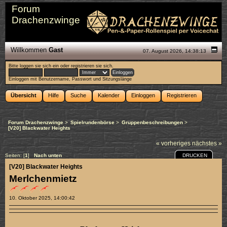
Forum
Drachenzwinge
Willkommen
Gast
07. August 2026, 14:38:13
Bitte
loggen sie sich ein
oder
registrieren sie sich
.
Einloggen mit Benutzername, Passwort und Sitzungslänge
Übersicht
Hilfe
Suche
Kalender
Einloggen
Registrieren
Forum Drachenzwinge
>
Spielrundenbörse
>
Gruppenbeschreibungen
>
[V20] Blackwater Heights
« vorheriges
nächstes »
DRUCKEN
Seiten: [
1
]
Nach unten
[V20] Blackwater Heights
Merlchenmietz
10. Oktober 2025, 14:00:42