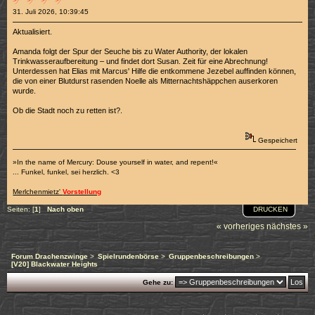
31. Juli 2026, 10:39:45
Aktualisiert.
Amanda folgt der Spur der Seuche bis zu Water Authority, der lokalen
Trinkwasseraufbereitung – und findet dort Susan. Zeit für eine Abrechnung!
Unterdessen hat Elias mit Marcus' Hilfe die entkommene Jezebel auffinden können,
die von einer Blutdurst rasenden Noelle als Mitternachtshäppchen auserkoren
wurde.
Ob die Stadt noch zu retten ist?.
Gespeichert
»In the name of Mercury: Douse yourself in water, and repent!«
... Funkel, funkel, sei herzlich. <3
Merlchenmietz'
Vorstellung
DRUCKEN
Seiten: [
1
]
Nach oben
« vorheriges
nächstes »
Forum Drachenzwinge
>
Spielrundenbörse
>
Gruppenbeschreibungen
>
[V20] Blackwater Heights
Gehe zu: