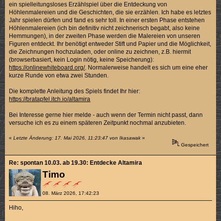
ein spielleitungsloses Erzählspiel über die Entdeckung von
Höhlenmalereien und die Geschichten, die sie erzählen. Ich habe es letztes
Jahr spielen dürfen und fand es sehr toll. In einer ersten Phase entstehen
Höhlenmalereien (ich bin definitiv nicht zeichnerisch begabt, also keine
Hemmungen), in der zweiten Phase werden die Malereien von unseren
Figuren entdeckt. Ihr benötigt entweder Stift und Papier und die Möglichkeit,
die Zeichnungen hochzuladen, oder online zu zeichnen, z.B. hiermit
(browserbasiert, kein Login nötig, keine Speicherung):
https://onlinewhiteboard.org/
. Normalerweise handelt es sich um eine eher
kurze Runde von etwa zwei Stunden.
Die komplette Anleitung des Spiels findet Ihr hier:
https://bratapfel.itch.io/altamira
Bei Interesse gerne hier melde - auch wenn der Termin nicht passt, dann
versuche ich es zu einem späteren Zeitpunkt nochmal anzubieten.
«
Letzte Änderung: 17. Mai 2026, 11:23:47 von Ikasawak
»
Gespeichert
Re: spontan 10.03. ab 19.30: Entdecke Altamira
Timo
08. März 2026, 17:42:23
Hiho,