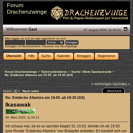
Forum
Drachenzwinge
Willkommen
Gast
07. August 2026, 21:33:23
Bitte
loggen sie sich ein
oder
registrieren sie sich
.
Einloggen mit Benutzername, Passwort und Sitzungslänge
Übersicht
Hilfe
Suche
Kalender
Einloggen
Registrieren
Forum Drachenzwinge
>
Spielrundenbörse
>
Suche / Biete Spontanrunde
>
Re: Entdecke Altamira am 19.05. ab 19:30 (3/3)
« vorheriges
nächstes »
DRUCKEN
Seiten: [
1
]
2
Nach unten
Re: Entdecke Altamira am 19.05. ab 19:30 (3/3)
Ikasawak
08. März 2026, 11:18:13
Ich schaue mal, ob es so spontan klappt: Di, 10.03. könnte ich ab 19:30
eine Runde "Entdecke Altamira" von Bratapfel anbieten. Es handelt sich um