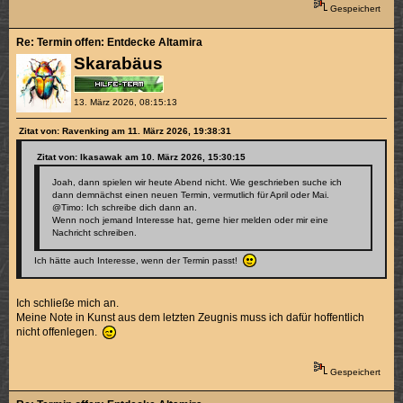
Gespeichert
Re: Termin offen: Entdecke Altamira
Skarabäus
13. März 2026, 08:15:13
Zitat von: Ravenking am 11. März 2026, 19:38:31
Zitat von: Ikasawak am 10. März 2026, 15:30:15
Joah, dann spielen wir heute Abend nicht. Wie geschrieben suche ich
dann demnächst einen neuen Termin, vermutlich für April oder Mai.
@Timo: Ich schreibe dich dann an.
Wenn noch jemand Interesse hat, gerne hier melden oder mir eine
Nachricht schreiben.
Ich hätte auch Interesse, wenn der Termin passt!
Ich schließe mich an.
Meine Note in Kunst aus dem letzten Zeugnis muss ich dafür hoffentlich
nicht offenlegen.
Gespeichert