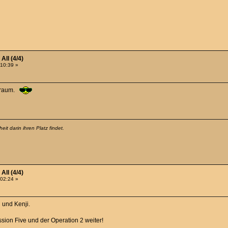
All (4/4)
:10:39 »
elraum.
it darin ihren Platz findet.
All (4/4)
:02:24 »
 und Kenji.
sion Five und der Operation 2 weiter!