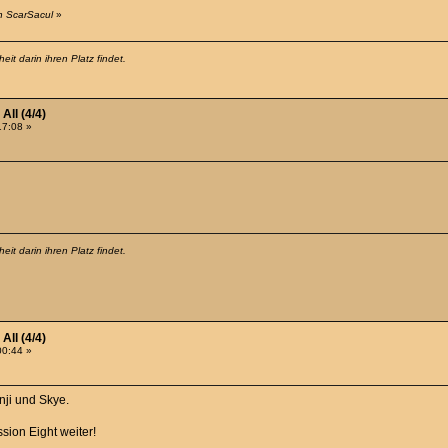
on ScarSacul
»
it darin ihren Platz findet.
All (4/4)
17:08 »
it darin ihren Platz findet.
All (4/4)
00:44 »
nji und Skye.
sion Eight weiter!