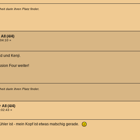
it darin ihren Platz findet.
All (4/4)
:04:10 »
d und Kenji.
sion Four weiter!
it darin ihren Platz findet.
All (4/4)
:02:43 »
kühler ist - mein Kopf ist etwas matschig gerade.