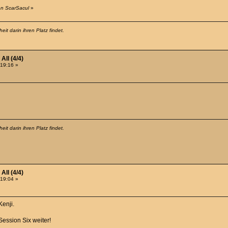
on ScarSacul
»
it darin ihren Platz findet.
All (4/4)
:19:16 »
it darin ihren Platz findet.
All (4/4)
:19:04 »
Kenji.
ession Six weiter!