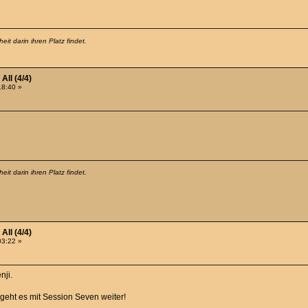
it darin ihren Platz findet.
All (4/4)
18:40 »
it darin ihren Platz findet.
All (4/4)
03:22 »
nji.
geht es mit Session Seven weiter!