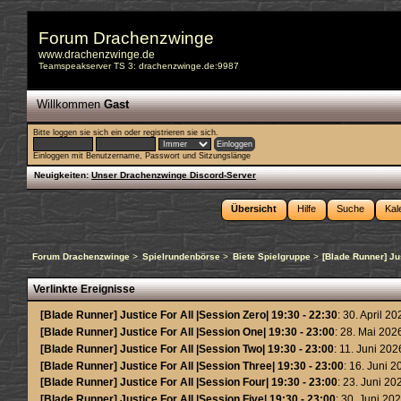
Forum Drachenzwinge
www.drachenzwinge.de
Teamspeakserver TS 3: drachenzwinge.de:9987
Willkommen
Gast
Bitte
loggen sie sich ein
oder
registrieren sie sich
.
Einloggen mit Benutzername, Passwort und Sitzungslänge
Neuigkeiten:
Unser Drachenzwinge Discord-Server
Übersicht
Hilfe
Suche
Kal
Forum Drachenzwinge
>
Spielrundenbörse
>
Biete Spielgruppe
>
[Blade Runner] Jus
Verlinkte Ereignisse
[Blade Runner] Justice For All |Session Zero| 19:30 - 22:30
: 30. April 2
[Blade Runner] Justice For All |Session One| 19:30 - 23:00
: 28. Mai 202
[Blade Runner] Justice For All |Session Two| 19:30 - 23:00
: 11. Juni 202
[Blade Runner] Justice For All |Session Three| 19:30 - 23:00
: 16. Juni 
[Blade Runner] Justice For All |Session Four| 19:30 - 23:00
: 23. Juni 20
[Blade Runner] Justice For All |Session Five| 19:30 - 23:00
: 30. Juni 20