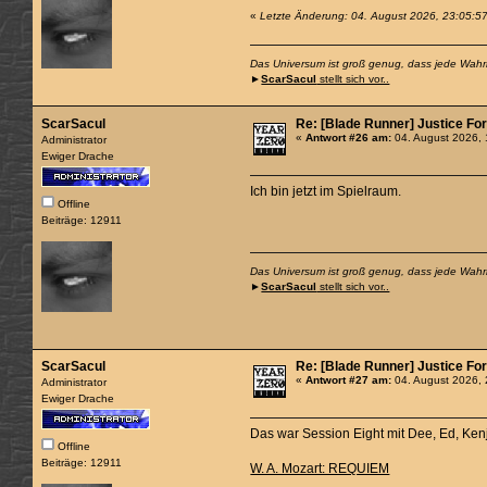
«
Letzte Änderung: 04. August 2026, 23:05:5
Das Universum ist groß genug, dass jede Wahrhe
►
ScarSacul
stellt sich vor..
ScarSacul
Re: [Blade Runner] Justice For 
«
Antwort #26 am:
04. August 2026, 
Administrator
Ewiger Drache
Ich bin jetzt im Spielraum.
Offline
Beiträge: 12911
Das Universum ist groß genug, dass jede Wahrhe
►
ScarSacul
stellt sich vor..
ScarSacul
Re: [Blade Runner] Justice For 
«
Antwort #27 am:
04. August 2026, 
Administrator
Ewiger Drache
Das war Session Eight mit Dee, Ed, Ken
Offline
Beiträge: 12911
W. A. Mozart: REQUIEM