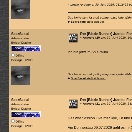
«
Letzte Änderung: 30. Juni 2026, 23:19:25 v
Das Universum ist groß genug, dass jede Wahrhe
►
ScarSacul
stellt sich vor..
ScarSacul
Re: [Blade Runner] Justice For 
«
Antwort #20 am:
30. Juni 2026, 19
Administrator
Ewiger Drache
Ich bin jetzt im Spielraum.
Offline
Beiträge: 12911
Das Universum ist groß genug, dass jede Wahrhe
►
ScarSacul
stellt sich vor..
ScarSacul
Re: [Blade Runner] Justice For 
«
Antwort #21 am:
30. Juni 2026, 23
Administrator
Ewiger Drache
Das war Session Five mit Skye, Ed und 
Offline
Beiträge: 12911
Am Donnerstag 09.07.2026 geht es mit S