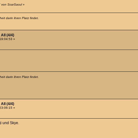
7 von ScarSacul
»
it darin ihren Platz findet.
All (4/4)
19:04:53 »
it darin ihren Platz findet.
All (4/4)
23:06:15 »
ji und Skye.