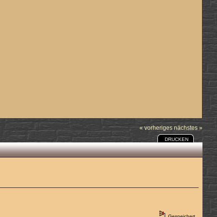
« vorheriges
nächstes »
DRUCKEN
Gespeichert