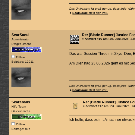
Das Universum ist groß genug, dass jede Wahrhe
►
ScarSacul
stellt sich vor..
ScarSacul
Re: [Blade Runner] Justice For 
«
Antwort #16 am:
16. Juni 2026, 23
Administrator
Ewiger Drache
Das war Session Three mit Skye, Dee, E
Offline
Beiträge: 12911
Am Dienstag 23.06.2026 geht es mit Ses
Das Universum ist groß genug, dass jede Wahrhe
►
ScarSacul
stellt sich vor..
Skarabäus
Re: [Blade Runner] Justice For 
«
Antwort #17 am:
23. Juni 2026, 13
Hilfe-Team
Glücksdrache
Ich hoffe, dass es in LA nachher etwas 
Offline
Beiträge: 896