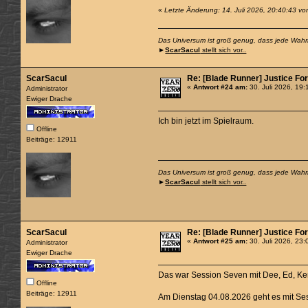
«
Letzte Änderung: 14. Juli 2026, 20:40:43 v
Das Universum ist groß genug, dass jede Wahrhe
►
ScarSacul
stellt sich vor..
ScarSacul
Re: [Blade Runner] Justice For 
«
Antwort #24 am:
30. Juli 2026, 19:
Administrator
Ewiger Drache
Ich bin jetzt im Spielraum.
Offline
Beiträge: 12911
Das Universum ist groß genug, dass jede Wahrhe
►
ScarSacul
stellt sich vor..
ScarSacul
Re: [Blade Runner] Justice For 
«
Antwort #25 am:
30. Juli 2026, 23:
Administrator
Ewiger Drache
Das war Session Seven mit Dee, Ed, Ke
Offline
Beiträge: 12911
Am Dienstag 04.08.2026 geht es mit Ses