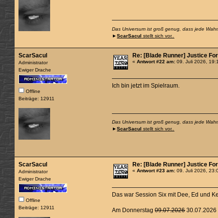
Das Universum ist groß genug, dass jede Wahrhe
►
ScarSacul
stellt sich vor..
ScarSacul
Re: [Blade Runner] Justice For 
«
Antwort #22 am:
09. Juli 2026, 19:
Administrator
Ewiger Drache
Ich bin jetzt im Spielraum.
Offline
Beiträge: 12911
Das Universum ist groß genug, dass jede Wahrhe
►
ScarSacul
stellt sich vor..
ScarSacul
Re: [Blade Runner] Justice For 
«
Antwort #23 am:
09. Juli 2026, 23:
Administrator
Ewiger Drache
Das war Session Six mit Dee, Ed und Ke
Offline
Beiträge: 12911
Am Donnerstag
09.07.2026
30.07.2026 