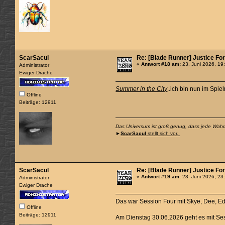
ScarSacul
Re: [Blade Runner] Justice For 
«
Antwort #18 am:
23. Juni 2026, 19
Administrator
Ewiger Drache
Summer in the City
..ich bin nun im Spi
Offline
Beiträge: 12911
Das Universum ist groß genug, dass jede Wahrhe
►
ScarSacul
stellt sich vor..
ScarSacul
Re: [Blade Runner] Justice For 
«
Antwort #19 am:
23. Juni 2026, 23
Administrator
Ewiger Drache
Das war Session Four mit Skye, Dee, Ed
Offline
Beiträge: 12911
Am Dienstag 30.06.2026 geht es mit Ses