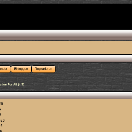
ender
Einloggen
Registrieren
tice For All (4/4)
026
6
6
2026
26
26