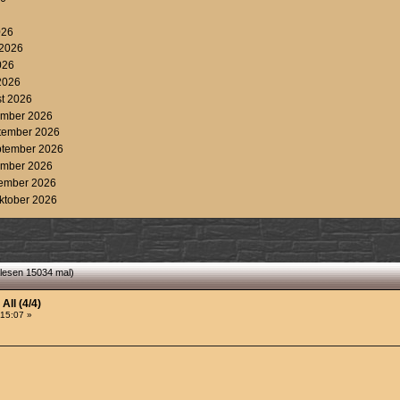
2026
 2026
026
 2026
st 2026
tember 2026
ptember 2026
eptember 2026
tember 2026
tember 2026
Oktober 2026
elesen 15034 mal)
All (4/4)
:15:07 »