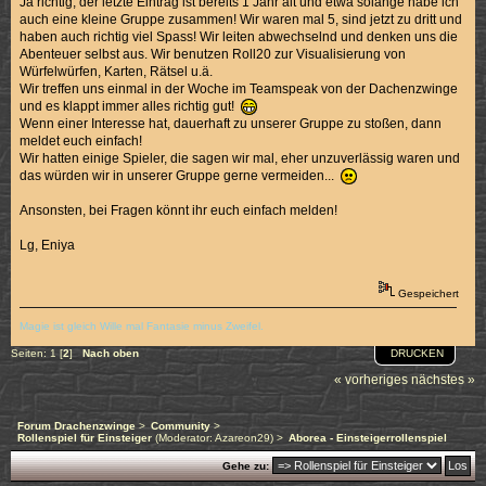
Ja richtig, der letzte Eintrag ist bereits 1 Jahr alt und etwa solange habe ich
auch eine kleine Gruppe zusammen! Wir waren mal 5, sind jetzt zu dritt und
haben auch richtig viel Spass! Wir leiten abwechselnd und denken uns die
Abenteuer selbst aus. Wir benutzen Roll20 zur Visualisierung von
Würfelwürfen, Karten, Rätsel u.ä.
Wir treffen uns einmal in der Woche im Teamspeak von der Dachenzwinge
und es klappt immer alles richtig gut!
Wenn einer Interesse hat, dauerhaft zu unserer Gruppe zu stoßen, dann
meldet euch einfach!
Wir hatten einige Spieler, die sagen wir mal, eher unzuverlässig waren und
das würden wir in unserer Gruppe gerne vermeiden...
Ansonsten, bei Fragen könnt ihr euch einfach melden!
Lg, Eniya
Gespeichert
Magie ist gleich Wille mal Fantasie minus Zweifel.
DRUCKEN
Seiten:
1
[
2
]
Nach oben
« vorheriges
nächstes »
Forum Drachenzwinge
>
Community
>
Rollenspiel für Einsteiger
(Moderator:
Azareon29
) >
Aborea - Einsteigerrollenspiel
Gehe zu: