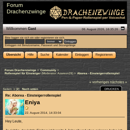
Forum
Drachenzwinge
Willkommen
Gast
06. August 2026, 16:35:26
Bitte
loggen sie sich ein
oder
registrieren sie sich
.
Einloggen mit Benutzername, Passwort und Sitzungslänge
Übersicht
Hilfe
Suche
Kalender
Einloggen
Registrieren
Forum Drachenzwinge
>
Community
>
Rollenspiel für Einsteiger
(Moderator:
Azareon29
) >
Aborea - Einsteigerrollenspiel
« vorheriges
nächstes »
DRUCKEN
Seiten:
1
[
2
]
Nach unten
Re: Aborea - Einsteigerrollenspiel
Eniya
22. August 2014, 14:33:04
Hey Leute,