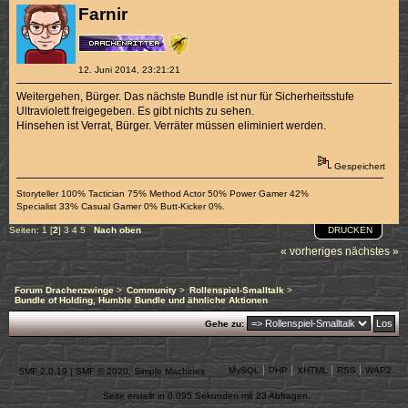
Farnir
12. Juni 2014, 23:21:21
Weitergehen, Bürger. Das nächste Bundle ist nur für Sicherheitsstufe
Ultraviolett freigegeben. Es gibt nichts zu sehen.
Hinsehen ist Verrat, Bürger. Verräter müssen eliminiert werden.
Gespeichert
Storyteller 100% Tactician 75% Method Actor 50% Power Gamer 42%
Specialist 33% Casual Gamer 0% Butt-Kicker 0%.
DRUCKEN
Seiten:
1
[
2
]
3
4
5
Nach oben
« vorheriges
nächstes »
Forum Drachenzwinge
>
Community
>
Rollenspiel-Smalltalk
>
Bundle of Holding, Humble Bundle und ähnliche Aktionen
Gehe zu:
MySQL
PHP
XHTML
RSS
WAP2
SMF 2.0.19
|
SMF © 2020
,
Simple Machines
Seite erstellt in 0.095 Sekunden mit 23 Abfragen.