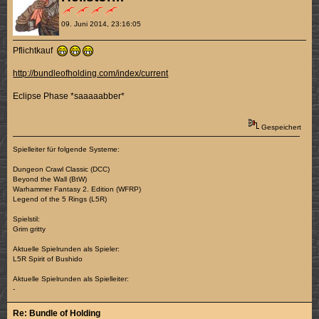
09. Juni 2014, 23:16:05
Pflichtkauf
http://bundleofholding.com/index/current
Eclipse Phase *saaaaabber*
Gespeichert
Spielleiter für folgende Systeme:
Dungeon Crawl Classic (DCC)
Beyond the Wall (BtW)
Warhammer Fantasy 2. Edition (WFRP)
Legend of the 5 Rings (L5R)
Spielstil:
Grim gritty
Aktuelle Spielrunden als Spieler:
L5R Spirit of Bushido
Aktuelle Spielrunden als Spielleiter:
-
Re: Bundle of Holding