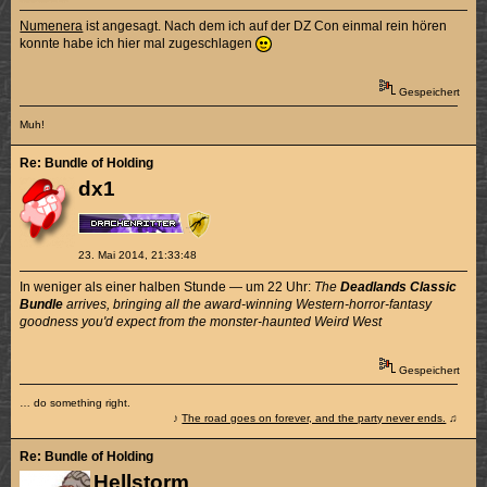
Numenera
ist angesagt. Nach dem ich auf der DZ Con einmal rein hören
konnte habe ich hier mal zugeschlagen
Gespeichert
Muh!
Re: Bundle of Holding
dx1
23. Mai 2014, 21:33:48
In weniger als einer halben Stunde — um 22 Uhr:
The
Deadlands Classic
Bundle
arrives, bringing all the award-winning Western-horror-fantasy
goodness you'd expect from the monster-haunted Weird West
Gespeichert
… do something right.
♪
The road goes on forever, and the party never ends.
♫
Re: Bundle of Holding
Hellstorm