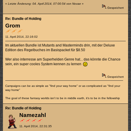
«
Letzte Änderung: 04. April 2014, 07:00:54 von Novae
»
Gespeichert
Re: Bundle of Holding
Grom
11. April 2014, 22:16:02
Im aktuellen Bundle ist Mutants and Masterminds drin, mit der Deluxe
Edition des Regelbuches im Basispacket für $8.50
Wer also interresse am Superhelden Genre hat... das könnte die Chance
sein, ein super cooles System kennen zu lernen
Gespeichert
Campaigns can be as simple as "find your way home" or as complicated as "find your
way home"
The goal of these fantasy worlds isn’t to be in middle earth, it’s to be in the fellowship
Re: Bundle of Holding
Namezahl
11. April 2014, 22:31:35