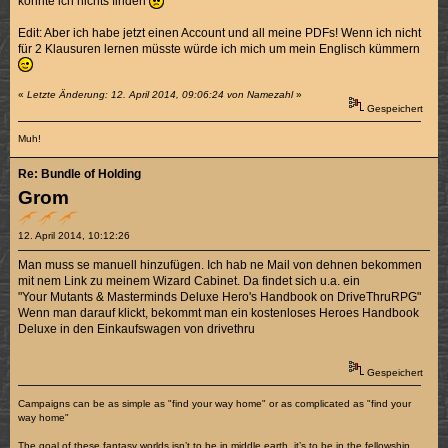
konnte ich nichts finden
Edit: Aber ich habe jetzt einen Account und all meine PDFs! Wenn ich nicht
für 2 Klausuren lernen müsste würde ich mich um mein Englisch kümmern
«
Letzte Änderung: 12. April 2014, 09:06:24 von Namezahl
»
Gespeichert
Muh!
Re: Bundle of Holding
Grom
12. April 2014, 10:12:26
Man muss se manuell hinzufügen. Ich hab ne Mail von dehnen bekommen
mit nem Link zu meinem Wizard Cabinet. Da findet sich u.a. ein
"Your Mutants & Masterminds Deluxe Hero's Handbook on DriveThruRPG"
Wenn man darauf klickt, bekommt man ein kostenloses Heroes Handbook
Deluxe in den Einkaufswagen von drivethru
Gespeichert
Campaigns can be as simple as "find your way home" or as complicated as "find your
way home"
The goal of these fantasy worlds isn’t to be in middle earth, it’s to be in the fellowship