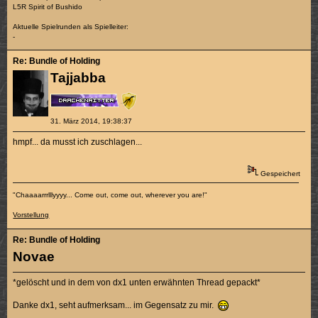
L5R Spirit of Bushido
Aktuelle Spielrunden als Spielleiter:
-
Re: Bundle of Holding
Tajjabba
31. März 2014, 19:38:37
hmpf... da musst ich zuschlagen...
Gespeichert
"Chaaaarrrlllyyyy... Come out, come out, wherever you are!"
Vorstellung
Re: Bundle of Holding
Novae
*gelöscht und in dem von dx1 unten erwähnten Thread gepackt*
Danke dx1, seht aufmerksam... im Gegensatz zu mir.