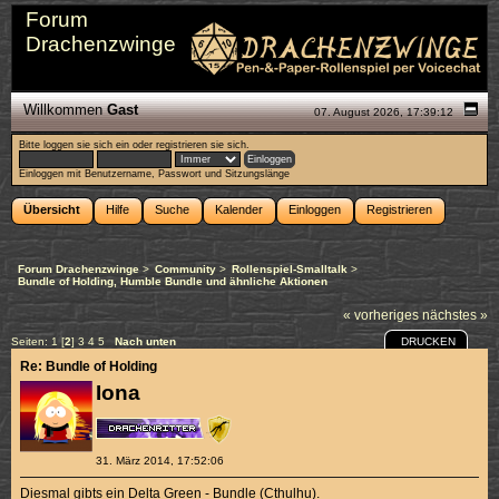
Forum
Drachenzwinge
Willkommen
Gast
07. August 2026, 17:39:12
Bitte
loggen sie sich ein
oder
registrieren sie sich
.
Einloggen mit Benutzername, Passwort und Sitzungslänge
Übersicht
Hilfe
Suche
Kalender
Einloggen
Registrieren
Forum Drachenzwinge
>
Community
>
Rollenspiel-Smalltalk
>
Bundle of Holding, Humble Bundle und ähnliche Aktionen
« vorheriges
nächstes »
DRUCKEN
Seiten:
1
[
2
]
3
4
5
Nach unten
Re: Bundle of Holding
Iona
31. März 2014, 17:52:06
Diesmal gibts ein
Delta Green - Bundle
(Cthulhu).