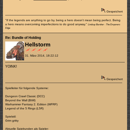
Gespeichert
"If the legends are anything to go by, being a hero doesn't mean being perfect. Being
a hero means overcoming imperfections to do good anyway."
Lindsay Buroker - The Emporers
Edge
Re: Bundle of Holding
Hellstorm
31. März 2014, 18:22:12
YOINK!
Gespeichert
Spielleiter für folgende Systeme:
Dungeon Crawl Classic (DCC)
Beyond the Wall (BtW)
Warhammer Fantasy 2. Edition (WFRP)
Legend of the 5 Rings (L5R)
Spielstil:
Grim gritty
Aktuelle Spielrunden als Spieler: