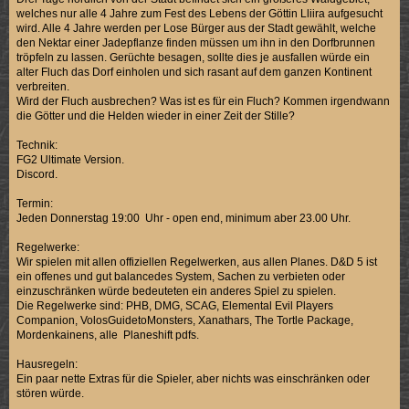
welches nur alle 4 Jahre zum Fest des Lebens der Göttin Lliira aufgesucht
wird. Alle 4 Jahre werden per Lose Bürger aus der Stadt gewählt, welche
den Nektar einer Jadepflanze finden müssen um ihn in den Dorfbrunnen
tröpfeln zu lassen. Gerüchte besagen, sollte dies je ausfallen würde ein
alter Fluch das Dorf einholen und sich rasant auf dem ganzen Kontinent
verbreiten.
Wird der Fluch ausbrechen? Was ist es für ein Fluch? Kommen irgendwann
die Götter und die Helden wieder in einer Zeit der Stille?
Technik:
FG2 Ultimate Version.
Discord.
Termin:
Jeden Donnerstag 19:00 Uhr - open end, minimum aber 23.00 Uhr.
Regelwerke:
Wir spielen mit allen offiziellen Regelwerken, aus allen Planes. D&D 5 ist
ein offenes und gut balancedes System, Sachen zu verbieten oder
einzuschränken würde bedeuteten ein anderes Spiel zu spielen.
Die Regelwerke sind: PHB, DMG, SCAG, Elemental Evil Players
Companion, VolosGuidetoMonsters, Xanathars, The Tortle Package,
Mordenkainens, alle Planeshift pdfs.
Hausregeln:
Ein paar nette Extras für die Spieler, aber nichts was einschränken oder
stören würde.