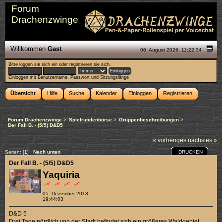
Forum
Drachenzwinge
Willkommen
Gast
06. August 2026, 11:22:34
Bitte
loggen sie sich ein
oder
registrieren sie sich
.
Einloggen mit Benutzername, Passwort und Sitzungslänge
Übersicht
Hilfe
Suche
Kalender
Einloggen
Registrieren
Forum Drachenzwinge
>
Spielrundenbörse
>
Gruppenbeschreibungen
>
Der Fall B. - (5/5) D&D5
« vorheriges
nächstes »
DRUCKEN
Seiten: [
1
]
Nach unten
Der Fall B. - (5/5) D&D5
Yaquiria
05. Dezember 2013,
19:44:03
D&D 5
Drei Tage nördlich von der Stadt befindet sich ein größeres Waldgebiet,