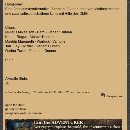
Homebrew:
Eine Beastmasteralternative, Shaman, Bloodhunter von Matthew Mercer
und paar selbst erschaffene Items mit Hilfe des DMG.
Chars:
Niklaus Mikaelson - Bard - Variant Human
Knud - Rogue - Variant Human
Maeldir Maegrieth - Warlock - Vampire
Jon Juay - Wizard - Variant Human
Gerbor Turen - Paladin - Gnome
R.I.P.
-
Aktuelle Stufe:
10
«
Letzte Änderung: 13. Februar 2019, 20:45:25 von Yaquiria
»
Gespeichert
open the door
get on the floor
everybody walk the dinosaur