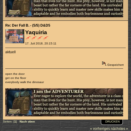
Re: Der Fall B. - (5/5) D&D5
Yaquiria
17. Juli 2018, 20:15:11
aktuell
Gespeichert
open the door
get on the floor
everybody walk the dinosaur
DRUCKEN
Seiten: [
1
]
Nach oben
« vorheriges
nächstes »