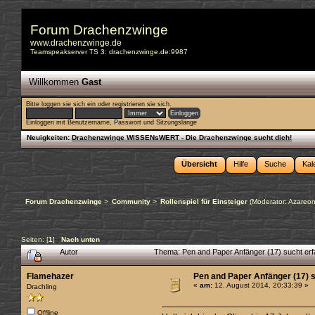
Forum Drachenzwinge
www.drachenzwinge.de
Teamspeakserver TS 3: drachenzwinge.de:9987
Willkommen
Gast
Bitte
loggen sie sich ein
oder
registrieren sie sich
.
Einloggen mit Benutzername, Passwort und Sitzungslänge
Neuigkeiten:
Drachenzwinge WISSENsWERT - Die Drachenzwinge sucht dich!
Übersicht
Hilfe
Suche
Kal
Forum Drachenzwinge
>
Community
>
Rollenspiel für Einsteiger
(Moderator:
Azareo
Seiten: [
1
]
Nach unten
Autor
Thema: Pen and Paper Anfänger (17) sucht erf
Flamehazer
Pen and Paper Anfänger (17) s
«
am:
12. August 2014, 20:33:39 »
Drachling
Offline