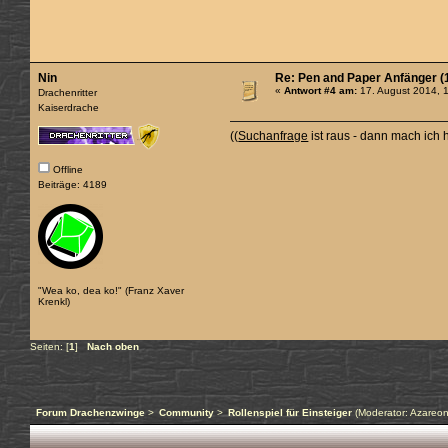
Nin
Re: Pen and Paper Anfänger (1
«
Antwort #4 am:
17. August 2014, 
Drachenritter
Kaiserdrache
((
Suchanfrage
ist raus - dann mach ich h
Offline
Beiträge: 4189
"Wea ko, dea ko!" (Franz Xaver
Krenkl)
Seiten: [
1
]
Nach oben
Forum Drachenzwinge
>
Community
>
Rollenspiel für Einsteiger
(Moderator:
Azareo