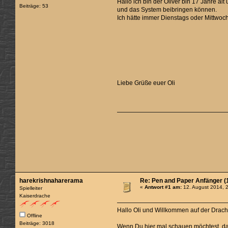
Hallo ich bin der Oliver bin 17 Jahre a
Beiträge: 53
und das System beibringen können.
Ich hätte immer Dienstags oder Mittwoc
Liebe Grüße euer Oli
harekrishnaharerama
Re: Pen and Paper Anfänger (1
«
Antwort #1 am:
12. August 2014, 
Spielleiter
Kaiserdrache
Hallo Oli und Willkommen auf der Drac
Offline
Beiträge: 3018
Wenn Du
hier mal schauen
möchtest, da