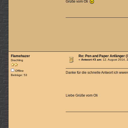
Grüße vom Oli
Flamehazer
Re: Pen and Paper Anfänger (1
«
Antwort #3 am:
12. August 2014, 
Drachling
Offline
Danke für die schnelle Antwort ich wwe
Beiträge: 53
Liebe Grüße vom Oli