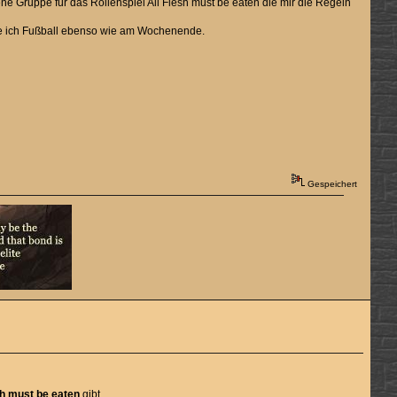
ene Gruppe für das Rollenspiel All Flesh must be eaten die mir die Regeln
habe ich Fußball ebenso wie am Wochenende.
Gespeichert
sh must be eaten
gibt.