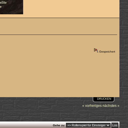
Gespeichert
DRUCKEN
« vorheriges
nächstes »
Gehe zu: