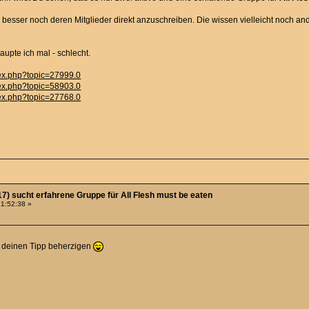
r besser noch deren Mitglieder direkt anzuschreiben. Die wissen vielleicht noch a
pte ich mal - schlecht.
ex.php?topic=27999.0
ex.php?topic=58903.0
ex.php?topic=27768.0
7) sucht erfahrene Gruppe für All Flesh must be eaten
21:52:38 »
e deinen Tipp beherzigen