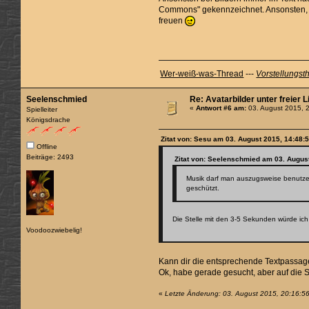
Commons" gekennzeichnet. Ansonsten, w
freuen
Wer-weiß-was-Thread
---
Vorstellungst
Seelenschmied
Re: Avatarbilder unter freier 
«
Antwort #6 am:
03. August 2015, 
Spielleiter
Königsdrache
Zitat von: Sesu am 03. August 2015, 14:48:
Offline
Beiträge: 2493
Zitat von: Seelenschmied am 03. August
Musik darf man auszugsweise benutzen 
geschützt.
Die Stelle mit den 3-5 Sekunden würde ic
Voodoozwiebelig!
Kann dir die entsprechende Textpassag
Ok, habe gerade gesucht, aber auf die Sc
«
Letzte Änderung: 03. August 2015, 20:16:5