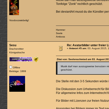
Musik darf man auszugsweise benutzen mi
Tonfolge "Zonk" rechtlich geschützt.
Bei deviantArt musst du die Künstler per
Voodoozwiebelig!
Hammer
Seele
Amboss
Sesu
Re: Avatarbilder unter freier 
«
Antwort #5 am:
03. August 2015, 
Drachenritter
Königsdrache
Zitat von: Seelenschmied am 03. August 20
Musik darf man auszugsweise benutzen mit e
Offline
geschützt.
Beiträge: 1869
Die Stelle mit den 3-5 Sekunden würde
Die Diskussion zum Urheberrecht für Bil
Für allgemeine Infos zum Internetrecht 
Für Bilder mit Lizenzen zur freien Nutz
Ansonsten bei Bildern immer im Text nach