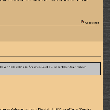
e z.B. das Intro von "Hells Bells" oder Ähnliches. So ist z.B. die
Gespeichert
von "Hells Bells" oder Ähnliches. So ist z.B. die Tonfolge "Zonk" rechtlich
freien Verbreitungslizenz). Die sind oft mit "Copyleft" oder "Creative