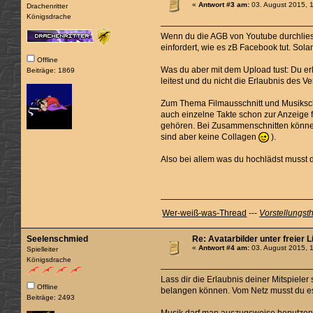
«
Antwort #3 am:
03. August 2015, 
Drachenritter
Königsdrache
Wenn du die AGB von Youtube durchliest 
einfordert, wie es zB Facebook tut. Sol
Offline
Was du aber mit dem Upload tust: Du erl
Beiträge: 1869
leitest und du nicht die Erlaubnis des V
Zum Thema Filmausschnitt und Musikschn
auch einzelne Takte schon zur Anzeige
gehören. Bei Zusammenschnitten können
sind aber keine Collagen
).
Also bei allem was du hochlädst musst du
Wer-weiß-was-Thread
---
Vorstellungst
Seelenschmied
Re: Avatarbilder unter freier 
«
Antwort #4 am:
03. August 2015, 
Spielleiter
Königsdrache
Lass dir die Erlaubnis deiner Mitspieler
Offline
belangen können. Vom Netz musst du es
Beiträge: 2493