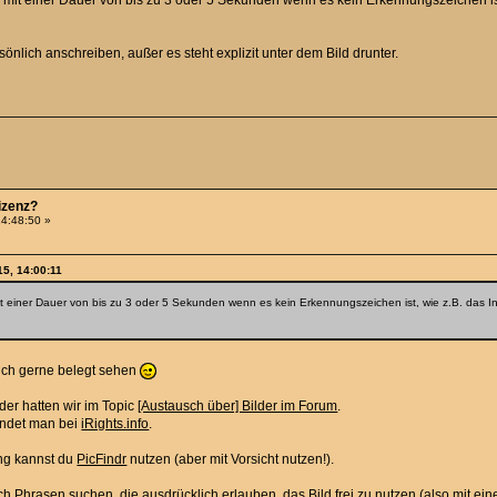
t einer Dauer von bis zu 3 oder 5 Sekunden wenn es kein Erkennungszeichen ist, wi
sönlich anschreiben, außer es steht explizit unter dem Bild drunter.
Lizenz?
14:48:50 »
15, 14:00:11
iner Dauer von bis zu 3 oder 5 Sekunden wenn es kein Erkennungszeichen ist, wie z.B. das Intro 
 ich gerne belegt sehen
der hatten wir im Topic
[Austausch über] Bilder im Forum
.
findet man bei
iRights.info
.
ung kannst du
PicFindr
nutzen (aber mit Vorsicht nutzen!).
 Phrasen suchen, die ausdrücklich erlauben, das Bild frei zu nutzen (also mit einer 