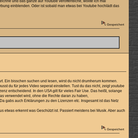
eichne und das ganze auf Youtube veröffentliche, wollte ich mal
Werbung einblenden. Oder ist sobald man etwas bei Youtube hochlädt das
Gespeichert
tart. Ein bisschen suchen und lesen, wirst du nicht drumherum kommen.
usst du für jedes Video seperat einstellen. Tust du das nicht, zeigt youtube
izenz entscheidend. In den USA gilt für vieles Fair Use. Das heißt, solange
es das verwendet wird, ohne die Rechte daran zu haben,
 Da gabs auch Erklärungen zu den Lizenzen etc. Insgesamt ist das Netz
mus etwas erkennt was Geschützt ist. Passiert meistens bei Musik. Aber auch
Gespeichert