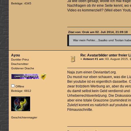
Ja wie oben gesagt, wollte ich mal frag
Beiträge: 4345
Nachfragen ob ihr eine Seite kennt, wo 
Video es kommerziell? (Weil eben Yout
Zitat von: Orok am 02. Juli 2014, 21:09:18
War mein Fehler....Saalko und Toolan haben
Ayou
Re: Avatarbilder unter freier 
«
Antwort #1 am:
03. August 2015, 
Dunkler Prinz
Drachenritter
Goldener Drache
Naja zum einen Deviantart.org.
Du musst nur eben schauen, was die Liz
Bei youtube ist es eigentlich dasselbe. 
zwar trotzdem Werbung an, aber du verdie
Offline
du damit selbst kein Geld verdienst und 
Beiträge: 6812
Urheberrechtsverletzung. Die Diskussio
aber eine totale Grauzone (zumindest i
Zuletzt kommt es natürlich auf youtube 
Filmausschnitte.
Geschichtenmagier