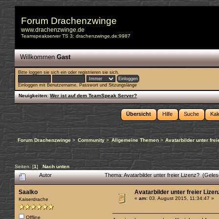
Forum Drachenzwinge
www.drachenzwinge.de
Teamspeakserver TS 3: drachenzwinge.de:9987
Willkommen
Gast
Bitte
loggen sie sich ein
oder
registrieren sie sich
.
Einloggen mit Benutzername, Passwort und Sitzungslänge
Neuigkeiten:
Wer ist auf dem TeamSpeak Server?
Übersicht
Hilfe
Suche
Kal
Forum Drachenzwinge
>
Community
>
Allgemeine Themen
>
Avatarbilder unter frei
Seiten: [
1
]
Nach unten
Autor
Thema: Avatarbilder unter freier Lizenz? (Gele
Saalko
Avatarbilder unter freier Lize
«
am:
03. August 2015, 11:34:47 »
Kaiserdrache
Offline