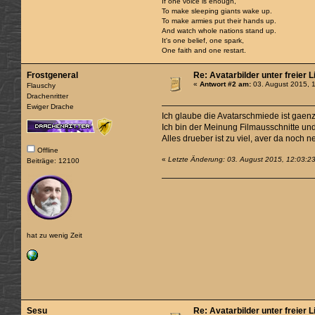
If one voice is enough,
To make sleeping giants wake up.
To make armies put their hands up.
And watch whole nations stand up.
It's one belief, one spark,
One faith and one restart.
Frostgeneral
Re: Avatarbilder unter freier 
«
Antwort #2 am:
03. August 2015, 
Flauschy
Drachenritter
Ewiger Drache
Ich glaube die Avatarschmiede ist gaen
Ich bin der Meinung Filmausschnitte u
Alles drueber ist zu viel, aver da noch 
Offline
«
Letzte Änderung: 03. August 2015, 12:03:23
Beiträge: 12100
hat zu wenig Zeit
Sesu
Re: Avatarbilder unter freier 