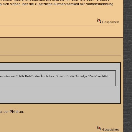
en sich sicher über die zusätzliche Aufmerksamkeit mit Namensnennung
Gespeichert
tro von "Hells Bells" oder Ähnliches. So ist z.B. die Tonfolge "Zonk" rechtlich
al per PN dran.
Gespeichert