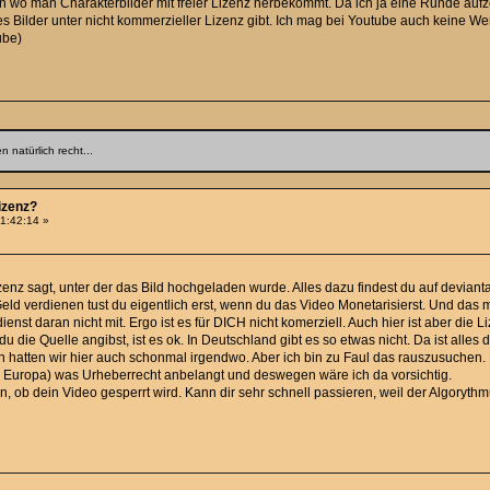
en wo man Charakterbilder mit freier Lizenz herbekommt. Da ich ja eine Runde aufz
es Bilder unter nicht kommerzieller Lizenz gibt. Ich mag bei Youtube auch keine 
ube)
 natürlich recht...
Lizenz?
11:42:14 »
enz sagt, unter der das Bild hochgeladen wurde. Alles dazu findest du auf devian
Geld verdienen tust du eigentlich erst, wenn du das Video Monetarisierst. Und das m
nst daran nicht mit. Ergo ist es für DICH nicht komerziell. Auch hier ist aber die L
du die Quelle angibst, ist es ok. In Deutschland gibt es so etwas nicht. Da ist all
n hatten wir hier auch schonmal irgendwo. Aber ich bin zu Faul das rauszusuchen.
n Europa) was Urheberrecht anbelangt und deswegen wäre ich da vorsichtig.
an, ob dein Video gesperrt wird. Kann dir sehr schnell passieren, weil der Algoryth