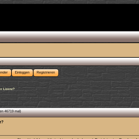
ender
Einloggen
Registrieren
er Lizenz?
sen 46719 mal)
nz?