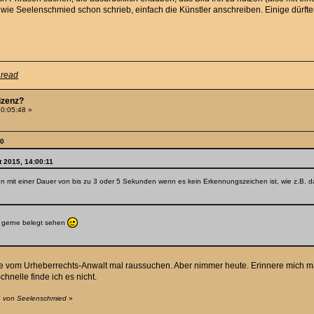
ie Seelenschmied schon schrieb, einfach die Künstler anschreiben. Einige dürft
hread
Lizenz?
20:05:48 »
50
 2015, 14:00:11
mit einer Dauer von bis zu 3 oder 5 Sekunden wenn es kein Erkennungszeichen ist, wie z.B. das In
h gerne belegt sehen
e vom Urheberrechts-Anwalt mal raussuchen. Aber nimmer heute. Erinnere mich m
hnelle finde ich es nicht.
6 von Seelenschmied
»