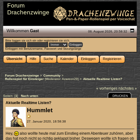
Forum
Drachenzwinge
Willkommen
Gast
06. August 2026, 20:58:32
Bitte
loggen sie sich ein
oder
registrieren sie sich
.
Einloggen mit Benutzername, Passwort und Sitzungslänge
Übersicht
Hilfe
Suche
Kalender
Einloggen
Registrieren
Forum Drachenzwinge
>
Community
>
Rollenspiel für Einsteiger
(Moderator:
Azareon29
) >
Aktuelle Realtime Listen?
« vorheriges
nächstes »
DRUCKEN
Seiten: [
1
]
Nach unten
Aktuelle Realtime Listen?
Hummlet
27. Januar 2020, 18:58:38
Hey,
also wollte heute mal zum Einstieg einem Abenteuer zuhören, aber
das hat noch nicht so richtig geklappt bisher. Deswegen wollte ich fragen ob