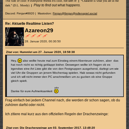
The rule of cool: If everyone thinks it's cool, roll with it!
|
“Character is what you are in the
Play to find out what happens.
dark.” (D.L. Moody)
|
Discord: Firnjan#8920 | Mastodon:
Firnjan@firnjan@rollenspiel.social
Re: Aktuelle Realtime Listen?
Azareon29
28. Januar 2020, 00:30:50
Zitat von: Hummlet am 27. Januar 2020, 18:58:38
Hey,
also wollte heute mal zum Einstieg einem Abenteuer zuhören, aber das
hat noch nicht so richtig geklappt bisher. Deswegen wollte ich fragen ob es
irgendwo eine Art Liste gibt die von den Festgruppen ausgehend, darlegt um wie
viel Uhr die Gruppen an jenem Wochentag spielen. Hab sowas nicht gefunden
und ich will nicht immer den PC anschmeißen um zu gucken ob eine Gruppe
gleich spielt.
Danke für eure Aufmerksamkeit
Frag einfach bei jedem Channel nach, die werden dir schon sagen, ob du
zuhören darfst oder nicht.
Ich zitiere mal kurz aus den offiziellen Regeln der Drachenzwinge:
Zitat von: Die Drachenzwinge am 03. September 2017, 13:48:20