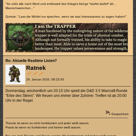
"So rufet alle nach Mord und entfesselt des Krieges blut'ge *würfel würfel* äh...
Meerschweinchen..."
Quintar: "Lass die Würfel nur sprechen, wenn sie was Interessantes zu sagen haben!"
Re: Aktuelle Realtime Listen?
Ratnek
29. Januar 2020, 08:23:30
Donnerstag, wöchentlich um 20:15 Uhr spielt die D&D 3.5 Warcraft-Runde
"Erbe des Steins". Wir freuen uns immer über Zuhörer. Treffen ist ab 20:00
Uhr in der Regel.
Gespeichert
Theorie ist wenn es nicht funktioniert und jeder weiß warum.
Praxis ist wenn es funktioniert und keiner weiß warum.
Bei uns sind Theorie und Praxis vereint. Nix funktioniert und keiner weiß warum.