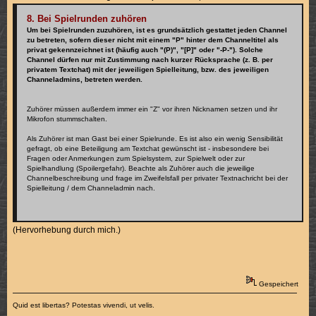
8. Bei Spielrunden zuhören
Um bei Spielrunden zuzuhören, ist es grundsätzlich gestattet jeden Channel
zu betreten, sofern dieser nicht mit einem "P" hinter dem Channeltitel als
privat gekennzeichnet ist (häufig auch "(P)", "[P]" oder "-P-"). Solche
Channel dürfen nur mit Zustimmung nach kurzer Rücksprache (z. B. per
privatem Textchat) mit der jeweiligen Spielleitung, bzw. des jeweiligen
Channeladmins, betreten werden.
Zuhörer müssen außerdem immer ein "Z" vor ihren Nicknamen setzen und ihr
Mikrofon stummschalten.
Als Zuhörer ist man Gast bei einer Spielrunde. Es ist also ein wenig Sensibilität
gefragt, ob eine Beteiligung am Textchat gewünscht ist - insbesondere bei
Fragen oder Anmerkungen zum Spielsystem, zur Spielwelt oder zur
Spielhandlung (Spoilergefahr). Beachte als Zuhörer auch die jeweilige
Channelbeschreibung und frage im Zweifelsfall per privater Textnachricht bei der
Spielleitung / dem Channeladmin nach.
(Hervorhebung durch mich.)
Gespeichert
Quid est libertas? Potestas vivendi, ut velis.