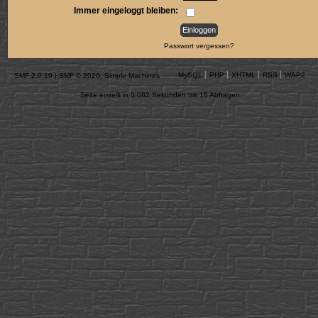
Immer eingeloggt bleiben:
Passwort vergessen?
MySQL
PHP
XHTML
RSS
WAP2
SMF 2.0.19
|
SMF © 2020
,
Simple Machines
Seite erstellt in 0.082 Sekunden mit 18 Abfragen.