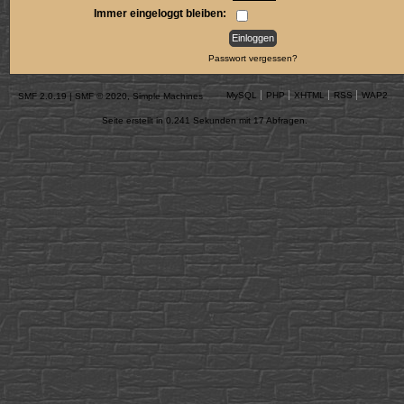
Immer eingeloggt bleiben:
Passwort vergessen?
MySQL
PHP
XHTML
RSS
WAP2
SMF 2.0.19
|
SMF © 2020
,
Simple Machines
Seite erstellt in 0.241 Sekunden mit 17 Abfragen.