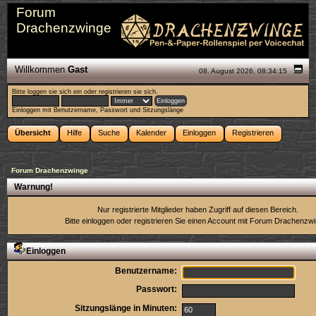
Forum
Drachenzwinge
Willkommen
Gast
08. August 2026, 08:34:15
Bitte
loggen sie sich ein
oder
registrieren sie sich
.
Einloggen mit Benutzername, Passwort und Sitzungslänge
Übersicht
Hilfe
Suche
Kalender
Einloggen
Registrieren
Forum Drachenzwinge
Warnung!
Nur registrierte Mitglieder haben Zugriff auf diesen Bereich.
Bitte einloggen oder
registrieren Sie einen Account
mit Forum Drachenzwi
Einloggen
Benutzername:
Passwort:
Sitzungslänge in Minuten: