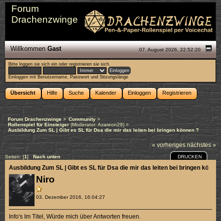
Forum
Drachenzwinge
Willkommen
Gast
07. August 2026, 22:52:20
Bitte
loggen sie sich ein
oder
registrieren sie sich
.
Einloggen mit Benutzername, Passwort und Sitzungslänge
Übersicht
Hilfe
Suche
Kalender
Einloggen
Registrieren
Forum Drachenzwinge
>
Community
>
Rollenspiel für Einsteiger
(Moderator:
Azareon29
) >
Ausbildung Zum SL | Gibt es SL für Dsa die mir das leiten bei bringen können ?
« vorheriges
nächstes »
DRUCKEN
Seiten: [
1
]
Nach unten
Ausbildung Zum SL | Gibt es SL für Dsa die mir das leiten bei bringen könne
Niro
03. Dezember 2016, 16:04:27
Info's Im Titel, Würde mich über Antworten freuen.