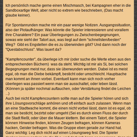
Ich persönlich mache gerne einen Mischmasch, bei Kampagnen eher in die
Sandboxartige Welt, aber nicht so extrem wie beschrieben, (Das macht
glaube keiner).
Für Spontanrunden mache mir ein paar wenige Notizen. Ausgangssituation,
also der Plotaufhänger. Was könnte die Spieler interessieren und vorallem
ihre Charaktere? Ein paar Überlegungen zu Zwischenbegegnungen,
sowas wie sieht der Tatort aus, was liegt auf dem "schnellsten/besten"
Weg? Gibt es Engstellen die es zu überwinden gibt? Und dann noch der
"Questabschluss". Was lauert da?
"Kampfencounter", da überlege ich mir (oder suche die Werte eben aus den
entsprechenden Büchern) was da steht. Wichtig ist mir als SL bei solchen
Begegnungen meist nur, dass sie überwunden werden. Dabei ist es meist
egal, ob man die Diebe bekämpft, besticht oder umschleicht. Hauptsache
man kommt an ihnen vorbei. Eventuell kann man sich noch vorher
überlegen was passiert wenn man sie ausschaltet, oder leben lässt.
(Können ja später nochmal auftauchen, oder Verstärkung findet die Leichen
...)
Auch bei nicht Kampfencountern sollte man auf die Spieler hören und sich
ihre Lösungsvorschläge anhören und oft einfach auch zulassen. Wenn man
an eine Stadtwache kommt, die einen nicht vorbei lässt, dann ist es egal, ob
man sie besticht, bezirtst oder umgeht (Sei es durch einen Fluss der durch
die Stadt fließt, oder über die Mauer klettern. Bei einem Tatort, die Spieler
können Hinweise finden, können Zeugen befragen, können Kameras
hacken, Geister befragen. Was die Gruppe eben gerade zur Hand hat.
Ganz wichtig: Leg dich nicht auf einen Lösungsweg fest. Die Spieler