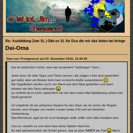
Re: Ausbildung Zum SL | Gibt es SL für Dsa die mir das leiten bei bringen k
Dai-Oma
Zitat von: Frostgeneral am 03. Dezember 2016, 16:49:35
das ist tatsächlich nichts, was man jemandem "beibringen" kann.
Jeder kann dir viele Tipps und Tricks nennen, die obigen Links sind tatsächlich
gut dafür, aber am Besten lernt man es durchs bloße ausprobieren
Die Vogelküken werden auch von Mami aus dem Nest gestoßen und dann
müssen sie den Sturz abfangen
so schlimm ist es nicht, tatsächlich hat mir mein erstes Mal Spielleitung extrem viel
Spaß gemacht.
Ich empfehle dir ein einfaches System für den Start, wo du schon die Regeln
kennst, eine Gruppe von netten Leuten (etwa 3-4) und ein bisschen
Vorbereitung.
Das Abenteuer, egal wo ihr euch bewegen wollt, sollte nicht allzu komplex sein.
Lies es, versteh es und dann lass deine Spieler drauf los.
Es wird wahrscheinlich viel Schief gehen, das ist aber IMMER der Fall
Wenn