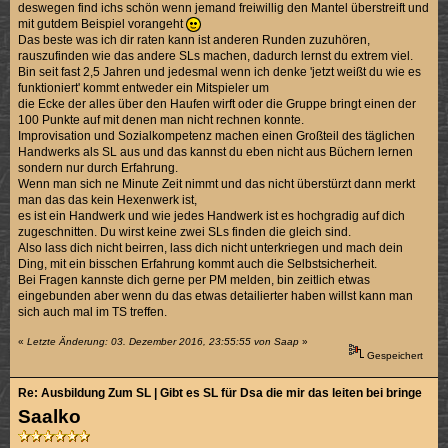
deswegen find ichs schön wenn jemand freiwillig den Mantel überstreift und
mit gutdem Beispiel vorangeht
Das beste was ich dir raten kann ist anderen Runden zuzuhören,
rauszufinden wie das andere SLs machen, dadurch lernst du extrem viel.
Bin seit fast 2,5 Jahren und jedesmal wenn ich denke 'jetzt weißt du wie es
funktioniert' kommt entweder ein Mitspieler um
die Ecke der alles über den Haufen wirft oder die Gruppe bringt einen der
100 Punkte auf mit denen man nicht rechnen konnte.
Improvisation und Sozialkompetenz machen einen Großteil des täglichen
Handwerks als SL aus und das kannst du eben nicht aus Büchern lernen
sondern nur durch Erfahrung.
Wenn man sich ne Minute Zeit nimmt und das nicht überstürzt dann merkt
man das das kein Hexenwerk ist,
es ist ein Handwerk und wie jedes Handwerk ist es hochgradig auf dich
zugeschnitten. Du wirst keine zwei SLs finden die gleich sind.
Also lass dich nicht beirren, lass dich nicht unterkriegen und mach dein
Ding, mit ein bisschen Erfahrung kommt auch die Selbstsicherheit.
Bei Fragen kannste dich gerne per PM melden, bin zeitlich etwas
eingebunden aber wenn du das etwas detailierter haben willst kann man
sich auch mal im TS treffen.
«
Letzte Änderung: 03. Dezember 2016, 23:55:55 von Saap
»
Gespeichert
Re: Ausbildung Zum SL | Gibt es SL für Dsa die mir das leiten bei bringen k
Saalko