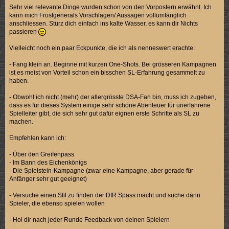
Sehr viel relevante Dinge wurden schon von den Vorpostern erwähnt. Ich
kann mich Frostgenerals Vorschlägen/ Aussagen vollumfänglich
anschliessen. Stürz dich einfach ins kalte Wasser, es kann dir Nichts
passieren
Vielleicht noch ein paar Eckpunkte, die ich als nenneswert erachte:
- Fang klein an. Beginne mit kurzen One-Shots. Bei grösseren Kampagnen
ist es meist von Vorteil schon ein bisschen SL-Erfahrung gesammelt zu
haben.
- Obwohl ich nicht (mehr) der allergrösste DSA-Fan bin, muss ich zugeben,
dass es für dieses System einige sehr schöne Abenteuer für unerfahrene
Spielleiter gibt, die sich sehr gut dafür eignen erste Schritte als SL zu
machen.
Empfehlen kann ich:
- Über den Greifenpass
- Im Bann des Eichenkönigs
- Die Spielstein-Kampagne (zwar eine Kampagne, aber gerade für
Anfänger sehr gut geeignet)
- Versuche einen Stil zu finden der DIR Spass macht und suche dann
Spieler, die ebenso spielen wollen
- Hol dir nach jeder Runde Feedback von deinen Spielern