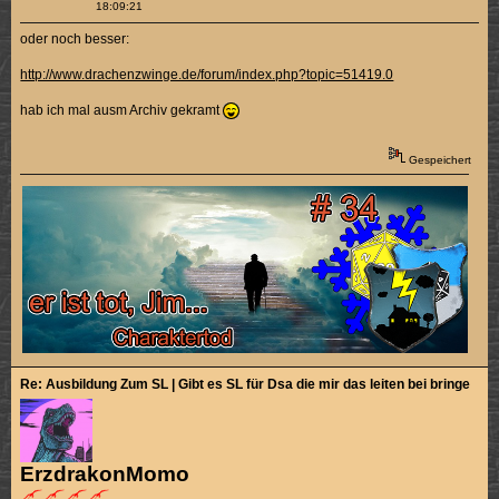
18:09:21
oder noch besser:
http://www.drachenzwinge.de/forum/index.php?topic=51419.0
hab ich mal ausm Archiv gekramt
Gespeichert
Re: Ausbildung Zum SL | Gibt es SL für Dsa die mir das leiten bei bringen k
ErzdrakonMomo