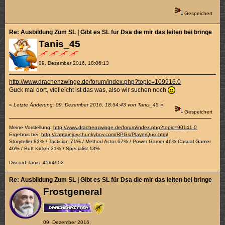
Gespeichert
Re: Ausbildung Zum SL | Gibt es SL für Dsa die mir das leiten bei bringen k
Tanis_45
09. Dezember 2016, 18:06:13
http://www.drachenzwinge.de/forum/index.php?topic=109916.0
Guck mal dort, vielleicht ist das was, also wir suchen noch
«
Letzte Änderung: 09. Dezember 2016, 18:54:43 von Tanis_45
»
Gespeichert
Meine Vorstellung:
http://www.drachenzwinge.de/forum/index.php?topic=90141.0
Ergebnis bei:
http://captainjoy.chunkyboy.com/RPGs/PlayerQuiz.html
Storyteller 83% / Tactician 71% / Method Actor 67% / Power Gamer 46% Casual Gamer
46% / Butt Kicker 21% / Specialist 13%
Discord Tanis_45#4902
Re: Ausbildung Zum SL | Gibt es SL für Dsa die mir das leiten bei bringen k
Frostgeneral
09. Dezember 2016,