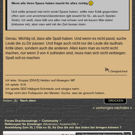
Wenn alle ihren Spass haben macht ihr alles richtig
Und sollte jemand mal nicht soviel Spass haben, sollte man Kritik gegenüber
offen sein und annehmen/überdenken (gilt sowohl für SL- als auch Spieler-
Seite). Ich weiß, dass fällt uns allen mal schwer und wir bauen Mist dabei
(inklusive mir), aber man wird mit der Zeit besser darin.
Genau. Wichtig ist, dass alle Spaß haben. Und wenn es nicht passt, suche
Leute die zu Dir passen. Und frage auch nicht nur die Leute die lauthals
Kritik üben, sondern auch die anderen. Allen kann man es nicht recht
machen, nur wenn 3 von 4 zufrieden sind, muss man sich nicht verbiegen.
Spaß soll es machen.
Gespeichert
Ich leite: Gruppe [DSA5] Helden auf Abwegen WF
Ich spiele: N.N.
Ich spielte DDZ Halbgott-Schmiede und einiges mehr.
Folge nicht den Fußspuren der Meister: Suche, was sie gesucht haben.
DRUCKEN
Seiten: [
1
]
Nach oben
« vorheriges
nächstes »
Forum Drachenzwinge
>
Community
>
Rollenspiel für Einsteiger
(Moderator:
Azareon29
) >
Ausbildung Zum SL | Gibt es SL für Dsa die mir das leiten bei bringen können ?