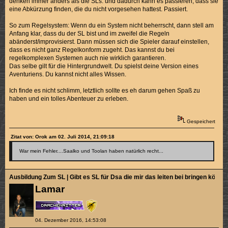
denken immer anders als die SLs. und dadurch kann es passieren, dass sie
eine Abkürzung finden, die du nicht vorgesehen hattest. Passiert.
So zum Regelsystem: Wenn du ein System nicht beherrscht, dann stell am
Anfang klar, dass du der SL bist und im zweifel die Regeln
abänderst/improvisierst. Dann müssen sich die Spieler darauf einstellen,
dass es nicht ganz Regelkonform zugeht. Das kannst du bei
regelkomplexen Systemen auch nie wirklich garantieren.
Das selbe gilt für die Hintergrundwelt. Du spielst deine Version eines
Aventuriens. Du kannst nicht alles Wissen.
Ich finde es nicht schlimm, letztlich sollte es eh darum gehen Spaß zu
haben und ein tolles Abenteuer zu erleben.
Gespeichert
Zitat von: Orok am 02. Juli 2014, 21:09:18
War mein Fehler....Saalko und Toolan haben natürlich recht...
Ausbildung Zum SL | Gibt es SL für Dsa die mir das leiten bei bringen könne
Lamar
04. Dezember 2016, 14:53:08