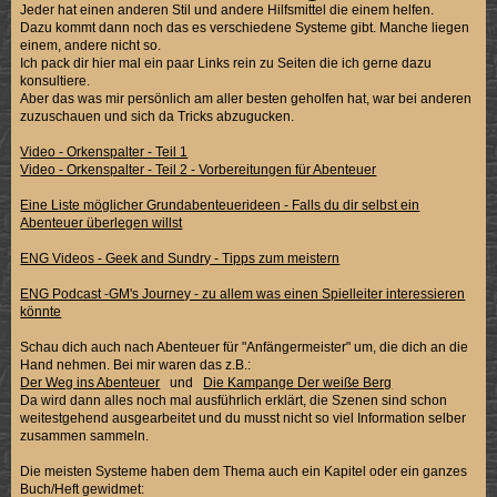
Jeder hat einen anderen Stil und andere Hilfsmittel die einem helfen.
Dazu kommt dann noch das es verschiedene Systeme gibt. Manche liegen
einem, andere nicht so.
Ich pack dir hier mal ein paar Links rein zu Seiten die ich gerne dazu
konsultiere.
Aber das was mir persönlich am aller besten geholfen hat, war bei anderen
zuzuschauen und sich da Tricks abzugucken.
Video - Orkenspalter - Teil 1
Video - Orkenspalter - Teil 2 - Vorbereitungen für Abenteuer
Eine Liste möglicher Grundabenteuerideen - Falls du dir selbst ein
Abenteuer überlegen willst
ENG Videos - Geek and Sundry - Tipps zum meistern
ENG Podcast -GM's Journey - zu allem was einen Spielleiter interessieren
könnte
Schau dich auch nach Abenteuer für "Anfängermeister" um, die dich an die
Hand nehmen. Bei mir waren das z.B.:
Der Weg ins Abenteuer
und
Die Kampange Der weiße Berg
Da wird dann alles noch mal ausführlich erklärt, die Szenen sind schon
weitestgehend ausgearbeitet und du musst nicht so viel Information selber
zusammen sammeln.
Die meisten Systeme haben dem Thema auch ein Kapitel oder ein ganzes
Buch/Heft gewidmet: