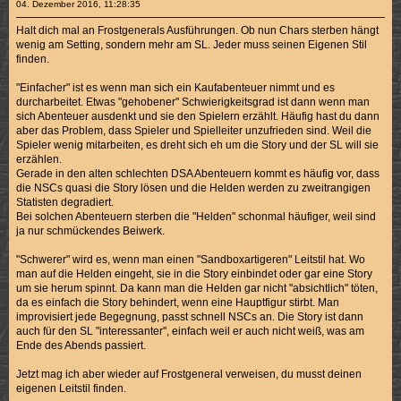
04. Dezember 2016, 11:28:35
Halt dich mal an Frostgenerals Ausführungen. Ob nun Chars sterben hängt
wenig am Setting, sondern mehr am SL. Jeder muss seinen Eigenen Stil
finden.
"Einfacher" ist es wenn man sich ein Kaufabenteuer nimmt und es
durcharbeitet. Etwas "gehobener" Schwierigkeitsgrad ist dann wenn man
sich Abenteuer ausdenkt und sie den Spielern erzählt. Häufig hast du dann
aber das Problem, dass Spieler und Spielleiter unzufrieden sind. Weil die
Spieler wenig mitarbeiten, es dreht sich eh um die Story und der SL will sie
erzählen.
Gerade in den alten schlechten DSA Abenteuern kommt es häufig vor, dass
die NSCs quasi die Story lösen und die Helden werden zu zweitrangigen
Statisten degradiert.
Bei solchen Abenteuern sterben die "Helden" schonmal häufiger, weil sind
ja nur schmückendes Beiwerk.
"Schwerer" wird es, wenn man einen "Sandboxartigeren" Leitstil hat. Wo
man auf die Helden eingeht, sie in die Story einbindet oder gar eine Story
um sie herum spinnt. Da kann man die Helden gar nicht "absichtlich" töten,
da es einfach die Story behindert, wenn eine Hauptfigur stirbt. Man
improvisiert jede Begegnung, passt schnell NSCs an. Die Story ist dann
auch für den SL "interessanter", einfach weil er auch nicht weiß, was am
Ende des Abends passiert.
Jetzt mag ich aber wieder auf Frostgeneral verweisen, du musst deinen
eigenen Leitstil finden.