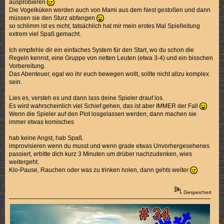
ausprobieren
Die Vogelküken werden auch von Mami aus dem Nest gestoßen und dann
müssen sie den Sturz abfangen
so schlimm ist es nicht, tatsächlich hat mir mein erstes Mal Spielleitung
extrem viel Spaß gemacht.
Ich empfehle dir ein einfaches System für den Start, wo du schon die
Regeln kennst, eine Gruppe von netten Leuten (etwa 3-4) und ein bisschen
Vorbereitung.
Das Abenteuer, egal wo ihr euch bewegen wollt, sollte nicht allzu komplex
sein.
Lies es, versteh es und dann lass deine Spieler drauf los.
Es wird wahrscheinlich viel Schief gehen, das ist aber IMMER der Fall
Wenn die Spieler auf den Plot losgelassen werden, dann machen sie
immer etwas komisches
hab keine Angst, hab Spaß.
improvisieren wenn du musst und wenn grade etwas Unvorhergesehenes
passiert, erbitte dich kurz 3 Minuten um drüber nachzudenken, wies
weitergeht.
Klo-Pause, Rauchen oder was zu trinken holen, dann gehts weiter
Gespeichert