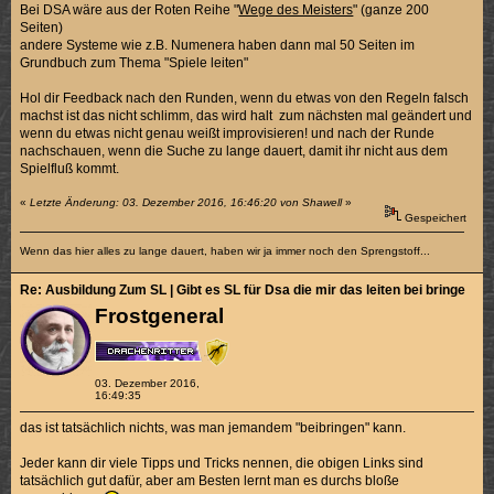
Bei DSA wäre aus der Roten Reihe "
Wege des Meisters
" (ganze 200
Seiten)
andere Systeme wie z.B. Numenera haben dann mal 50 Seiten im
Grundbuch zum Thema "Spiele leiten"
Hol dir Feedback nach den Runden, wenn du etwas von den Regeln falsch
machst ist das nicht schlimm, das wird halt zum nächsten mal geändert und
wenn du etwas nicht genau weißt improvisieren! und nach der Runde
nachschauen, wenn die Suche zu lange dauert, damit ihr nicht aus dem
Spielfluß kommt.
«
Letzte Änderung: 03. Dezember 2016, 16:46:20 von Shawell
»
Gespeichert
Wenn das hier alles zu lange dauert, haben wir ja immer noch den Sprengstoff...
Re: Ausbildung Zum SL | Gibt es SL für Dsa die mir das leiten bei bringen k
Frostgeneral
03. Dezember 2016,
16:49:35
das ist tatsächlich nichts, was man jemandem "beibringen" kann.
Jeder kann dir viele Tipps und Tricks nennen, die obigen Links sind
tatsächlich gut dafür, aber am Besten lernt man es durchs bloße