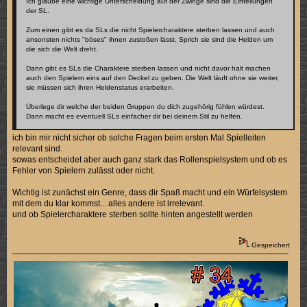
Ich glaube eine wichtige Unterscheidung auf der Zwinge sind die Einteilungen
der SL.
Zum einen gibt es da SLs die nicht Spielercharaktere sterben lassen und auch
ansonsten nichts "böses" ihnen zustoßen lässt. Sprich sie sind die Helden um
die sich die Welt dreht.
Dann gibt es SLs die Charaktere sterben lassen und nicht davor halt machen
auch den Spielern eins auf den Deckel zu geben. Die Welt läuft ohne sie weiter,
sie müssen sich ihren Heldenstatus erarbeiten.
Überlege dir welche der beiden Gruppen du dich zugehörig fühlen würdest.
Dann macht es eventuell SLs einfacher dir bei deinem Stil zu helfen.
ich bin mir nicht sicher ob solche Fragen beim ersten Mal Spielleiten
relevant sind.
sowas entscheidet aber auch ganz stark das Rollenspielsystem und ob es
Fehler von Spielern zulässt oder nicht.
Wichtig ist zunächst ein Genre, dass dir Spaß macht und ein Würfelsystem
mit dem du klar kommst... alles andere ist irrelevant.
und ob Spielercharaktere sterben sollte hinten angestellt werden
Gespeichert