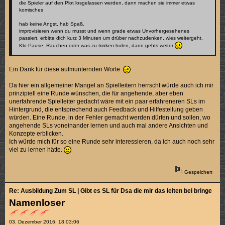
die Spieler auf den Plot losgelassen werden, dann machen sie immer etwas
komisches
hab keine Angst, hab Spaß.
improvisieren wenn du musst und wenn grade etwas Unvorhergesehenes
passiert, erbitte dich kurz 3 Minuten um drüber nachzudenken, wies weitergeht.
Klo-Pause, Rauchen oder was zu trinken holen, dann gehts weiter
Ein Dank für diese aufmunternden Worte
Da hier ein allgemeiner Mangel an Spielleitern herrscht würde auch ich mir
prinzipiell eine Runde wünschen, die für angehende, aber eben
unerfahrende Spielleiter gedacht wäre mit ein paar erfahreneren SLs im
Hintergrund, die entsprechend auch Feedback und Hilfestellung geben
würden. Eine Runde, in der Fehler gemacht werden dürfen und sollen, wo
angehende SLs voneinander lernen und auch mal andere Ansichten und
Konzepte erblicken.
Ich würde mich für so eine Runde sehr interessieren, da ich auch noch sehr
viel zu lernen hätte.
Gespeichert
Re: Ausbildung Zum SL | Gibt es SL für Dsa die mir das leiten bei bringen k
Namenloser
03. Dezember 2016, 18:03:06