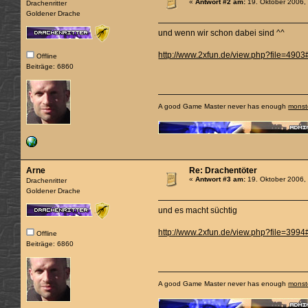
«
Antwort #2 am:
19. Oktober 2006,
Drachenritter
Goldener Drache
und wenn wir schon dabei sind ^^
http://www.2xfun.de/view.php?file=4903
Offline
Beiträge: 6860
A good Game Master never has enough
monst
Arne
Re: Drachentöter
«
Antwort #3 am:
19. Oktober 2006,
Drachenritter
Goldener Drache
und es macht süchtig
http://www.2xfun.de/view.php?file=3994
Offline
Beiträge: 6860
A good Game Master never has enough
monst