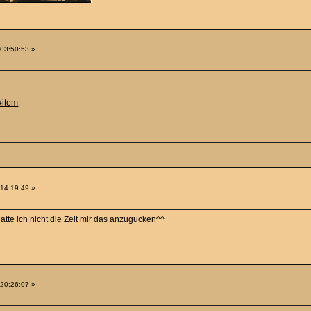
 03:50:53 »
#item
 14:19:49 »
hatte ich nicht die Zeit mir das anzugucken^^
 20:26:07 »