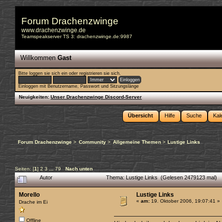
Forum Drachenzwinge
www.drachenzwinge.de
Teamspeakserver TS 3: drachenzwinge.de:9987
Willkommen
Gast
Bitte
loggen sie sich ein
oder
registrieren sie sich
.
Einloggen mit Benutzername, Passwort und Sitzungslänge
Neuigkeiten:
Unser Drachenzwinge Discord-Server
Übersicht
Hilfe
Suche
Kal
Forum Drachenzwinge
>
Community
>
Allgemeine Themen
>
Lustige Links
Seiten: [
1
]
2
3
...
79
Nach unten
Autor
Thema: Lustige Links (Gelesen 2479123 mal)
Morello
Lustige Links
«
am:
19. Oktober 2006, 19:07:41 »
Drache im Ei
Offline