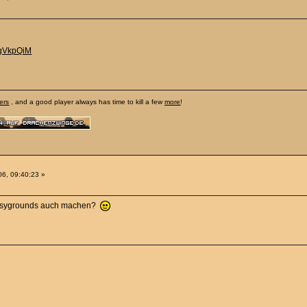
8gVkpQiM
ers
, and a good player always has time to kill a few
more
!
6, 09:40:23 »
ntasygrounds auch machen?