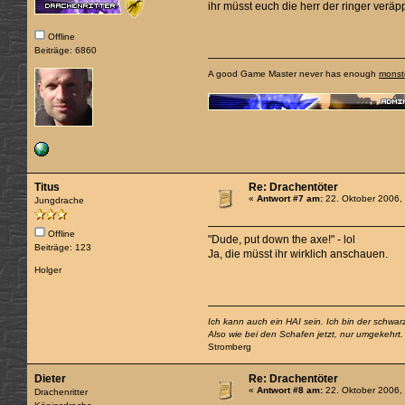
ihr müsst euch die herr der ringer ver
Offline
Beiträge: 6860
A good Game Master never has enough
monst
Titus
Re: Drachentöter
«
Antwort #7 am:
22. Oktober 2006,
Jungdrache
Offline
"Dude, put down the axe!" - lol
Beiträge: 123
Ja, die müsst ihr wirklich anschauen.
Holger
Ich kann auch ein HAI sein. Ich bin der schwa
Also wie bei den Schafen jetzt, nur umgekehrt.
Stromberg
Dieter
Re: Drachentöter
«
Antwort #8 am:
22. Oktober 2006,
Drachenritter