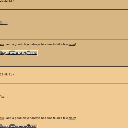
 22:22:52 »
#item
ers
, and a good player always has time to kill a few
more
!
 22:48:41 »
#item
ers
, and a good player always has time to kill a few
more
!