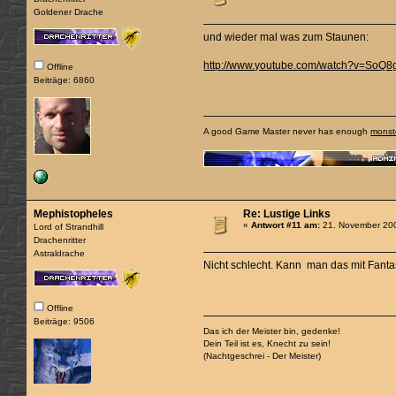
Goldener Drache
und wieder mal was zum Staunen:
http://www.youtube.com/watch?v=SoQ
Offline
Beiträge: 6860
A good Game Master never has enough
monst
Mephistopheles
Re: Lustige Links
«
Antwort #11 am:
21. November 200
Lord of Strandhill
Drachenritter
Astraldrache
Nicht schlecht. Kann man das mit Fa
Offline
Beiträge: 9506
Das ich der Meister bin, gedenke!
Dein Teil ist es, Knecht zu sein!
(Nachtgeschrei - Der Meister)