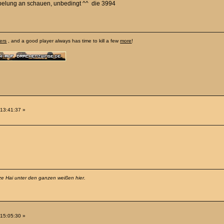
äppelung an schauen, unbedingt ^^ die 3994
ers
, and a good player always has time to kill a few
more
!
 13:41:37 »
rze Hai unter den ganzen weißen hier.
 15:05:30 »