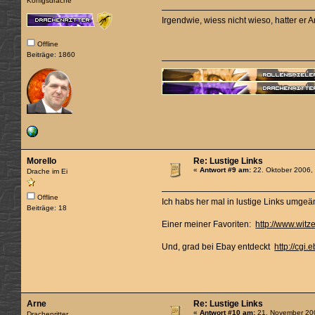
Königsdrache
Irgendwie, wiess nicht wieso, hatter er 
Offline
Beiträge: 1860
Morello
Re: Lustige Links
«
Antwort #9 am:
22. Oktober 2006,
Drache im Ei
Offline
Ich habs her mal in lustige Links umgeän
Beiträge: 18
Einer meiner Favoriten:
http://www.wit
Und, grad bei Ebay entdeckt
http://cg
Arne
Re: Lustige Links
«
Antwort #10 am:
21. November 200
Drachenritter