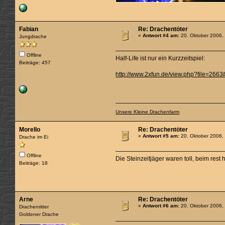
Fabian
Re: Drachentöter
«
Antwort #4 am:
20. Oktober 2006,
Jungdrache
Offline
Half-Life ist nur ein Kurzzeitspiel:
Beiträge: 457
http://www.2xfun.de/view.php?file=2663
Unsere Kleine Drachenfarm
Morello
Re: Drachentöter
«
Antwort #5 am:
20. Oktober 2006,
Drache im Ei
Offline
Die Steinzeitjäger waren toll, beim rest 
Beiträge: 18
Arne
Re: Drachentöter
«
Antwort #6 am:
20. Oktober 2006,
Drachenritter
Goldener Drache