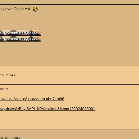
Angst vor Gimlis Axt.
 18:06:14 »
dert...
ze-welt.de/videos/showvideo.php?id=88
i.ebay.de/ws/eBayISAPI.dll?ViewItem&item=120024088901
6, 09:32:58 »