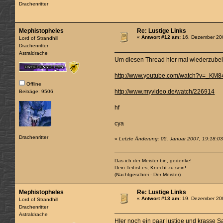
Drachenritter
Mephistopheles
Re: Lustige Links
«
Antwort #12 am:
16. Dezember 200
Lord of Strandhill
Drachenritter
Astraldrache
Um diesen Thread hier mal wiederzube
http://www.youtube.com/watch?v=_KM8
Offline
http://www.myvideo.de/watch/226914
Beiträge: 9506
hf
cya
Drachenritter
«
Letzte Änderung: 05. Januar 2007, 19:18:0
Das ich der Meister bin, gedenke!
Dein Teil ist es, Knecht zu sein!
(Nachtgeschrei - Der Meister)
Mephistopheles
Re: Lustige Links
«
Antwort #13 am:
19. Dezember 200
Lord of Strandhill
Drachenritter
Astraldrache
HIer noch ein paar lustige und krasse S