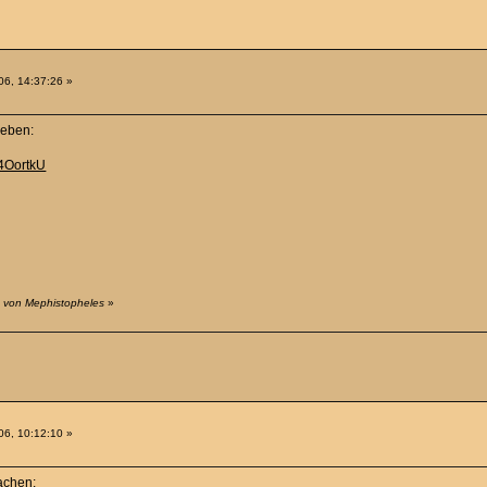
6, 14:37:26 »
leben:
4OortkU
3 von Mephistopheles
»
6, 10:12:10 »
achen: