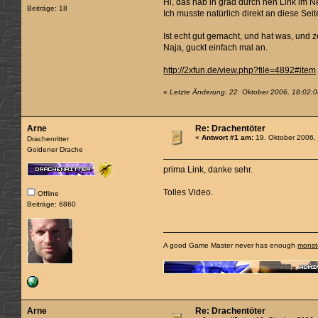
Hi, das hab ih grad durch nen Link im N
Beiträge: 18
Ich musste natürlich direkt an diese Se
Ist echt gut gemacht, und hat was, und ze
Naja, guckt einfach mal an.
http://2xfun.de/view.php?file=4892#item
«
Letzte Änderung: 22. Oktober 2006, 18:02:0
Arne
Re: Drachentöter
«
Antwort #1 am:
19. Oktober 2006,
Drachenritter
Goldener Drache
prima Link, danke sehr.
Tolles Video.
Offline
Beiträge: 6860
A good Game Master never has enough
monst
Arne
Re: Drachentöter