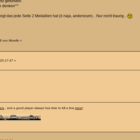
etz gefunden.
ite denken^^
igt das jede Seite 2 Medallien hat (ö naja, andersrum)... Nur recht traurig...
8 von Morello
»
 20:17:47 »
ers
, and a good player always has time to kill a few
more
!