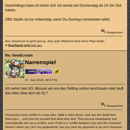
Nachmittags habe ich keine Zeit. Ich werde am Donnerstag ab 19 Uhr Zeit
haben.
OBS Studio ist nur notwendig, wenn Du Overlays verwenden willst.
Gespeichert
Das Universum ist groß genug, dass jede Wahrheit darin ihren Platz findet.
►
ScarSacul
stellt sich vor..
Re: ViewScream
Narrenspiel
27. Juni 2018, 09:37:51
Ich nehm' den XO. Müssen wir uns das Setting vorher anschauen oder läuft
das alles über dich als SL?
Gespeichert
Characters need conflict to come alive. Walk in their shoes, and see the world from
their eyes ... and then let yourself feel what they feel. This process immediately and
automatically sets up a conflict, even if this is a conflict between you and the character.
Doesn't mean you can't be sympathetic, but you must be prepared to let your character