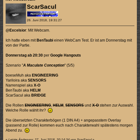
ScarSacul
26. Juni 2018, 19:31:27
@Excelsior
: Mit Webcam.
Ich hatte eben mit
BenTaubi
einen WebCam Test. Er ist am Donnerstag mit
von der Partie.
Donnerstag
ab 20:30
per
Google Hangouts
Szenario "
A Maculate Conception
" (5/5)
boeseMuh aka
ENGINEERING
Yariloira aka
SENSORS
Narrenspiel aka
X-O
BenTaubi aka
HELM
ScarSacul aka
BRIDGE
Die Rollen
ENGINEERING
,
HELM
,
SENSORS
und
X-O
stehen zur Auswahl.
Welche Rolle wählt ihr?
Die übersetzten Charakterbögen (1 DIN A4) + angepasstem Overlay
(passend zur Rolle) kommen euch nach Charakterwahl spätestens morgen
Abend zu.
«
Letzte Änderung: 27. Juni 2018, 20:14:34 von ScarSacul
»