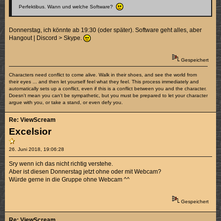
Perfektibus. Wann und welche Software?
Donnerstag, ich könnte ab 19:30 (oder später). Software geht alles, aber
Hangout | Discord > Skype.
Gespeichert
Characters need conflict to come alive. Walk in their shoes, and see the world from
their eyes ... and then let yourself feel what they feel. This process immediately and
automatically sets up a conflict, even if this is a conflict between you and the character.
Doesn't mean you can't be sympathetic, but you must be prepared to let your character
argue with you, or take a stand, or even defy you.
Re: ViewScream
Excelsior
26. Juni 2018, 19:06:28
Sry wenn ich das nicht richtig verstehe.
Aber ist diesen Donnerstag jetzt ohne oder mit Webcam?
Würde gerne in die Gruppe ohne Webcam ^^
Gespeichert
Re: ViewScream