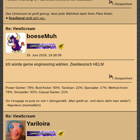
Gespeichert
Das Universum ist groß genug, dass jede Wahrheit darin ihren Platz findet.
►
ScarSacul
stellt sich vor..
Re: ViewScream
boeseMuh
26. Juni 2018, 19:38:58
Ich würde gerne engineering wählen. Zweitwunsch HELM
Gespeichert
Power Gamer: 78%; Butt-Kicker: 50%; Tactician: 22%; Specialist: 17%; Method Actor:
79%; Storyteller: 92%; Casual Gamer: 21%
On s’engage et puis on voit » (sinngemäß: „Man greift an und dann sieht man weiter“)
- Napoleon (mutmaßlich)
Re: ViewScream
Yariloira