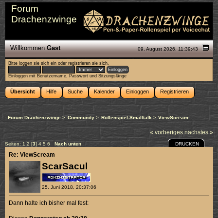
Forum
Drachenzwinge
Willkommen
Gast
09. August 2026, 11:39:43
Bitte
loggen sie sich ein
oder
registrieren sie sich
.
Einloggen mit Benutzername, Passwort und Sitzungslänge
Übersicht
Hilfe
Suche
Kalender
Einloggen
Registrieren
Forum Drachenzwinge
>
Community
>
Rollenspiel-Smalltalk
>
ViewScream
« vorheriges
nächstes »
DRUCKEN
Seiten:
1
2
[
3
]
4
5
6
Nach unten
Re: ViewScream
ScarSacul
25. Juni 2018, 20:37:06
Dann halte ich bisher mal fest: