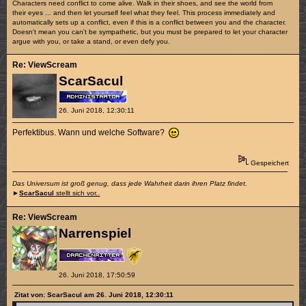
Characters need conflict to come alive. Walk in their shoes, and see the world from
their eyes ... and then let yourself feel what they feel. This process immediately and
automatically sets up a conflict, even if this is a conflict between you and the character.
Doesn't mean you can't be sympathetic, but you must be prepared to let your character
argue with you, or take a stand, or even defy you.
Re: ViewScream
ScarSacul
26. Juni 2018, 12:30:11
Perfektibus. Wann und welche Software?
Gespeichert
Das Universum ist groß genug, dass jede Wahrheit darin ihren Platz findet.
►
ScarSacul
stellt sich vor..
Re: ViewScream
Narrenspiel
26. Juni 2018, 17:50:59
Zitat von: ScarSacul am 26. Juni 2018, 12:30:11