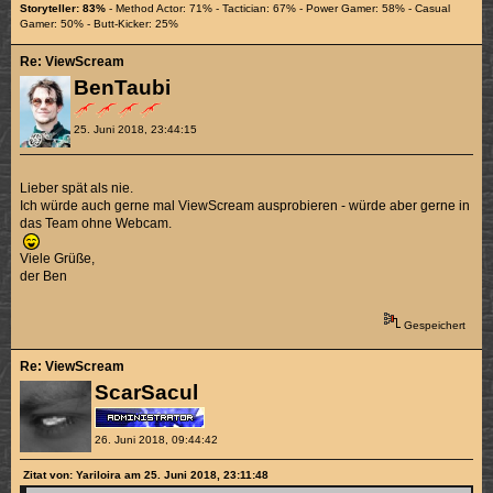
Storyteller: 83%
- Method Actor: 71% - Tactician: 67% - Power Gamer: 58% - Casual
Gamer: 50% - Butt-Kicker: 25%
Re: ViewScream
BenTaubi
25. Juni 2018, 23:44:15
Lieber spät als nie.
Ich würde auch gerne mal ViewScream ausprobieren - würde aber gerne in
das Team ohne Webcam.
Viele Grüße,
der Ben
Gespeichert
Re: ViewScream
ScarSacul
26. Juni 2018, 09:44:42
Zitat von: Yariloira am 25. Juni 2018, 23:11:48