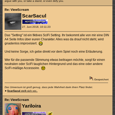
argue with you, or take a stand, or even defy you.
Re: ViewScream
ScarSacul
27. Juni 2018, 10:11:23
Das "Setting" ist ein fiktives SciFi Setting. Ihr bekommt alle von mir eine DIN
A4 Seite Infos über euren Charakter. Alles was da drauf nicht steht, wird
gnadenlos improvisiert.
Und keine Sorge, ich gebe direkt vor dem Spiel noch eine Erläuterung.
Wer für die passende Stimmung etwas beitragen möchte, sorgt für einen
neutralen oder SciFi tauglichen Hintergrund und das eine oder andere
SciFi-mäßige Accessoire.
Gespeichert
Das Universum ist groß genug, dass jede Wahrheit darin ihren Platz findet.
►
ScarSacul
stellt sich vor..
Re: ViewScream
Yariloira