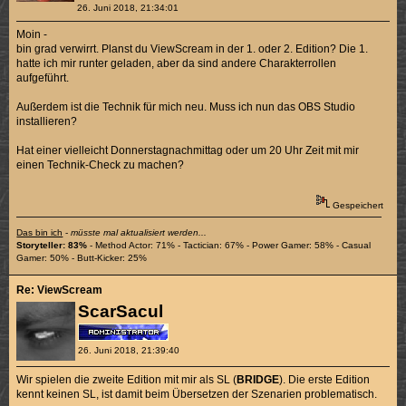
26. Juni 2018, 21:34:01
Moin -
bin grad verwirrt. Planst du ViewScream in der 1. oder 2. Edition? Die 1.
hatte ich mir runter geladen, aber da sind andere Charakterrollen
aufgeführt.
Außerdem ist die Technik für mich neu. Muss ich nun das OBS Studio
installieren?
Hat einer vielleicht Donnerstagnachmittag oder um 20 Uhr Zeit mit mir
einen Technik-Check zu machen?
Gespeichert
Das bin ich
-
müsste mal aktualisiert werden...
Storyteller: 83%
- Method Actor: 71% - Tactician: 67% - Power Gamer: 58% - Casual
Gamer: 50% - Butt-Kicker: 25%
Re: ViewScream
ScarSacul
26. Juni 2018, 21:39:40
Wir spielen die zweite Edition mit mir als SL (
BRIDGE
). Die erste Edition
kennt keinen SL, ist damit beim Übersetzen der Szenarien problematisch.