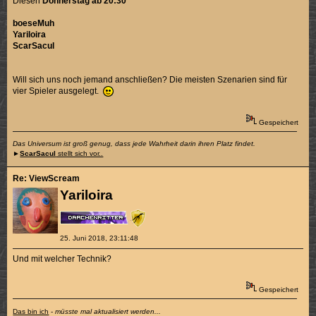
Diesen
Donnerstag ab 20:30
boeseMuh
Yariloira
ScarSacul
Will sich uns noch jemand anschließen? Die meisten Szenarien sind für
vier Spieler ausgelegt.
Gespeichert
Das Universum ist groß genug, dass jede Wahrheit darin ihren Platz findet.
►
ScarSacul
stellt sich vor..
Re: ViewScream
Yariloira
25. Juni 2018, 23:11:48
Und mit welcher Technik?
Gespeichert
Das bin ich
-
müsste mal aktualisiert werden...