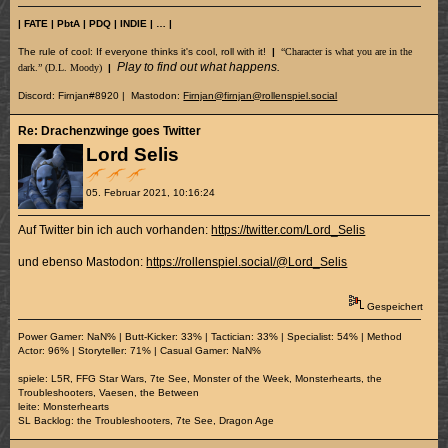
| FATE | PbtA | PDQ | INDIE | … |
The rule of cool: If everyone thinks it's cool, roll with it!
|
“Character is what you are in the
Play to find out what happens.
dark.” (D.L. Moody)
|
Discord: Firnjan#8920 | Mastodon:
Firnjan@firnjan@rollenspiel.social
Re: Drachenzwinge goes Twitter
Lord Selis
05. Februar 2021, 10:16:24
Auf Twitter bin ich auch vorhanden:
https://twitter.com/Lord_Selis
und ebenso Mastodon:
https://rollenspiel.social/@Lord_Selis
Gespeichert
Power Gamer: NaN% | Butt-Kicker: 33% | Tactician: 33% | Specialist: 54% | Method
Actor: 96% | Storyteller: 71% | Casual Gamer: NaN%
spiele: L5R, FFG Star Wars, 7te See, Monster of the Week, Monsterhearts, the
Troubleshooters, Vaesen, the Between
leite: Monsterhearts
SL Backlog: the Troubleshooters, 7te See, Dragon Age