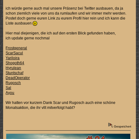
ich würde gerne auch mal unsere Präsenz bei Twitter ausbauen, da ja
schon ziemlich viele von uns da rumlaufen und wir immer mehr werden.
Postet doch gerne euren Link zu eurem Profil hier rein und ich kann die
Liste ausbauen
Hier mal diejenigen, die ich auf den ersten Blick gefunden haben,
ich update gerne nochmal
Frostgeneral
ScarSacul
Yariloira
Shogoth64
Hyrulean
Stuntschaf
DeadOperator
Rugosch
Sal
Ayou
Wir hatten vor kurzem Dank Scar und Rugosch auch eine schöne
Monatsaktion, die ihr vllt mitverfolgt habt?
Gespeichert