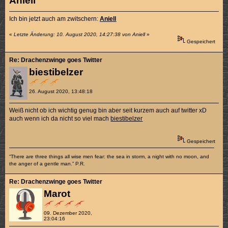
Aniell
Ich bin jetzt auch am zwitschern:
Aniell
«
Letzte Änderung: 10. August 2020, 14:27:38 von Aniell
»
Gespeichert
Re: Drachenzwinge goes Twitter
biestibelzer
26. August 2020, 13:48:18
Weiß nicht ob ich wichtig genug bin aber seit kurzem auch auf twitter xD
auch wenn ich da nicht so viel mach
biestibelzer
Gespeichert
“There are three things all wise men fear: the sea in storm, a night with no moon, and
the anger of a gentle man.” P.R.
Re: Drachenzwinge goes Twitter
Marot
09. Dezember 2020,
23:04:16