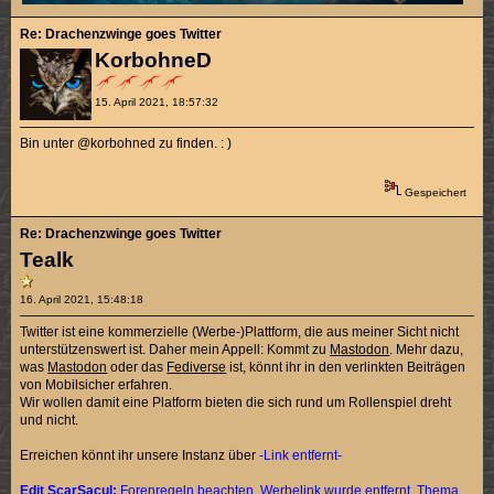
Re: Drachenzwinge goes Twitter
KorbohneD
15. April 2021, 18:57:32
Bin unter @korbohned zu finden. : )
Gespeichert
Re: Drachenzwinge goes Twitter
Tealk
16. April 2021, 15:48:18
Twitter ist eine kommerzielle (Werbe-)Plattform, die aus meiner Sicht nicht
unterstützenswert ist. Daher mein Appell: Kommt zu
Mastodon
. Mehr dazu,
was
Mastodon
oder das
Fediverse
ist, könnt ihr in den verlinkten Beiträgen
von Mobilsicher erfahren.
Wir wollen damit eine Platform bieten die sich rund um Rollenspiel dreht
und nicht.
Erreichen könnt ihr unsere Instanz über
-Link entfernt-
Edit ScarSacul:
Forenregeln
beachten. Werbelink wurde entfernt. Thema