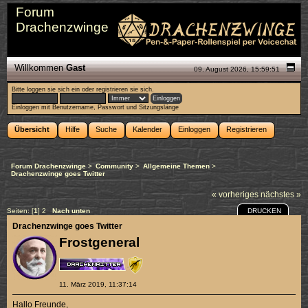
Forum
Drachenzwinge
Willkommen
Gast
09. August 2026, 15:59:51
Bitte
loggen sie sich ein
oder
registrieren sie sich
.
Einloggen mit Benutzername, Passwort und Sitzungslänge
Übersicht
Hilfe
Suche
Kalender
Einloggen
Registrieren
Forum Drachenzwinge
>
Community
>
Allgemeine Themen
>
Drachenzwinge goes Twitter
« vorheriges
nächstes »
DRUCKEN
Seiten: [
1
]
2
Nach unten
Drachenzwinge goes Twitter
Frostgeneral
11. März 2019, 11:37:14
Hallo Freunde,