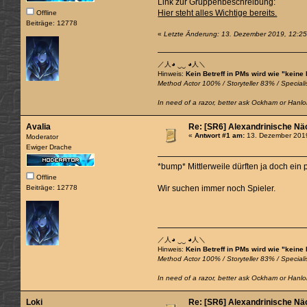
Link zur Gruppenbeschreibung:
Hier steht alles Wichtige bereits.
Offline
Beiträge: 12778
«
Letzte Änderung: 13. Dezember 2019, 12:25
／人◕ ‿‿ ◕人＼
Hinweis:
Kein Betreff in PMs wird wie "keine
Method Actor 100% / Storyteller 83% / Specialis
In need of a razor, better ask Ockham or Hanlon
Avalia
Re: [SR6] Alexandrinische Nä
«
Antwort #1 am:
13. Dezember 2019
Moderator
Ewiger Drache
*bump* Mittlerweile dürften ja doch ei
Offline
Beiträge: 12778
Wir suchen immer noch Spieler.
／人◕ ‿‿ ◕人＼
Hinweis:
Kein Betreff in PMs wird wie "keine
Method Actor 100% / Storyteller 83% / Specialis
In need of a razor, better ask Ockham or Hanlon
Loki
Re: [SR6] Alexandrinische Nä