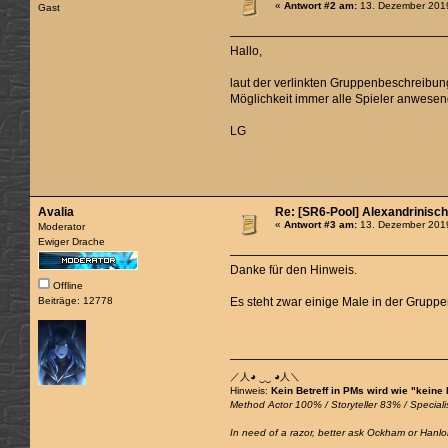
«
Antwort #2 am:
13. Dezember 2019
Gast
Hallo,
laut der verlinkten Gruppenbeschreibung 
Möglichkeit immer alle Spieler anwesend 
LG
Avalia
Re: [SR6-Pool] Alexandrinisc
«
Antwort #3 am:
13. Dezember 2019
Moderator
Ewiger Drache
Danke für den Hinweis.
Offline
Beiträge: 12778
Es steht zwar einige Male in der Gruppe
／人◕ ‿‿ ◕人＼
Hinweis:
Kein Betreff in PMs wird wie "keine
Method Actor 100% / Storyteller 83% / Specialis
In need of a razor, better ask Ockham or Hanlon