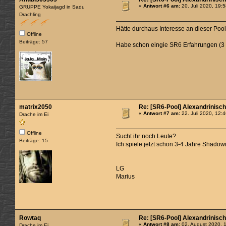
«
Antwort #6 am:
20. Juli 2020, 19:
GRUPPE Yokaijagd in Sadu
Drachling
Hätte durchaus Interesse an dieser Poo
Offline
Beiträge: 57
Habe schon eingie SR6 Erfahrungen (3 
matrix2050
Re: [SR6-Pool] Alexandrinisc
«
Antwort #7 am:
22. Juli 2020, 12:
Drache im Ei
Offline
Sucht ihr noch Leute?
Beiträge: 15
Ich spiele jetzt schon 3-4 Jahre Shadow
LG
Marius
Rowtaq
Re: [SR6-Pool] Alexandrinisc
«
Antwort #8 am:
02. August 2020, 
Drache im Ei