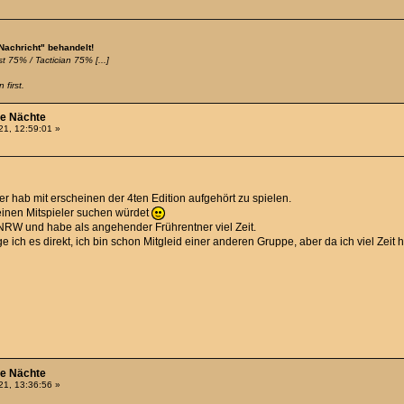
 Nachricht" behandelt!
t 75% / Tactician 75% [...]
 first.
he Nächte
1, 12:59:01 »
ber hab mit erscheinen der 4ten Edition aufgehört zu spielen.
einen Mitspieler suchen würdet
 NRW und habe als angehender Frührentner viel Zeit.
age ich es direkt, ich bin schon Mitgleid einer anderen Gruppe, aber da ich viel Zei
he Nächte
1, 13:36:56 »