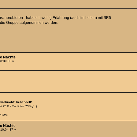
uszuprobieren - habe ein wenig Erfahrung (auch im Leiten) mit SR5.
 in die Gruppe aufgenommen werden.
he Nächte
08:39:00 »
 Nachricht" behandelt!
t 75% / Tactician 75% [...]
 first.
he Nächte
 10:04:37 »