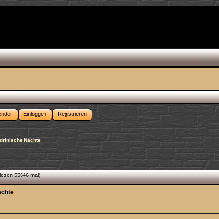
ender
Einloggen
Registrieren
ndrinische Nächte
lesen 55646 mal)
ächte