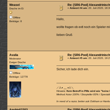
Weasel
Re: [SR6-Pool] Alexandrinisc
«
Antwort #4 am:
20. Juli 2020, 18:
Drache im Ei
Offline
Hallo,
Beiträge: 8
wollte fragen ob evtl noch ein Spieler m
lieben Gruß
Avalia
Re: [SR6-Pool] Alexandrinisc
«
Antwort #5 am:
20. Juli 2020, 19:
Moderator
Ewiger Drache
Sicher, ich lade dich ein.
Offline
Beiträge: 12778
／人◕ ‿‿ ◕人＼
Hinweis:
Kein Betreff in PMs wird wie "keine
Method Actor 100% / Storyteller 83% / Specialis
In need of a razor, better ask Ockham or Hanlon
Anubis63303
Re: [SR6-Pool] Alexandrinisc