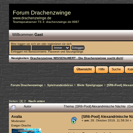
Forum Drachenzwinge
www.drachenzwinge.de
Teamspeakserver TS 3: drachenzwinge.de:9987
Willkommen
Gast
Bitte
loggen sie sich ein
oder
registrieren sie sich
.
Einloggen mit Benutzername, Passwort und Sitzungslänge
Neuigkeiten:
Drachenzwinge WISSENsWERT - Die Drachenzwinge sucht dich!
Übersicht
Hilfe
Suche
Kal
Forum Drachenzwinge
>
Spielrundenbörse
>
Biete Spielgruppe
>
[SR6-Pool] Alexa
Seiten: [
1
]
2
Nach unten
Autor
Thema: [SR6-Pool] Alexandrinische Nächte (Ge
Avalia
[SR6-Pool] Alexandrinische N
«
am:
28. Oktober 2019, 11:58:34 »
Moderator
Ewiger Drache