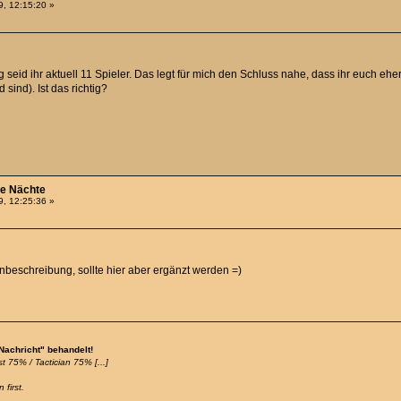
, 12:15:20 »
seid ihr aktuell 11 Spieler. Das legt für mich den Schluss nahe, dass ihr euch eher
sind). Ist das richtig?
he Nächte
, 12:25:36 »
nbeschreibung, sollte hier aber ergänzt werden =)
 Nachricht" behandelt!
t 75% / Tactician 75% [...]
 first.