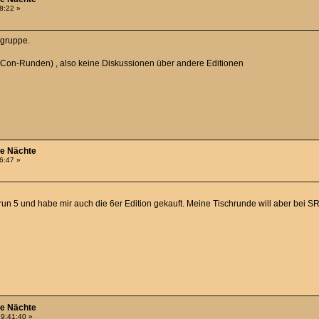
58:22 »
lgruppe.
Con-Runden) , also keine Diskussionen über andere Editionen
he Nächte
46:47 »
run 5 und habe mir auch die 6er Edition gekauft. Meine Tischrunde will aber bei SR
he Nächte
19:41:40 »