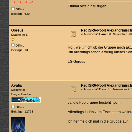
Einmal bitte hinzu fügen.
Offline
Beiträge: 630
Goreus
Re: [SR6-Pool] Alexandrinisc
«
Antwort #11 am:
08. November 202
Drache im Ei
Offline
Hoi , weiß nicht ob die Gruppe noch aktue
Beiträge: 13
Bin allerdings schon a weng älteres S
LG Goreus
Avalia
Re: [SR6-Pool] Alexandrinisc
«
Antwort #12 am:
08. November 202
Moderator
Ewiger Drache
Ja, die Poolgruppe besteht noch.
Offline
Beiträge: 12778
Allerdings ist bis zum Erscheinen weiter
Ich nehme dich mal in die Gruppe auf.