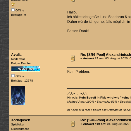
Offline
Hallo,
Beiträge: 9
ich hätte sehr große Lust, Shadorun 6 a
Daher würde ich gerne, falls möglich,
Besten Dank!
Avalia
Re: [SR6-Pool] Alexandrinisc
«
Antwort #9 am:
03. August 2020, 
Moderator
Ewiger Drache
Kein Problem.
Offline
Beiträge: 12778
／人◕ ‿‿ ◕人＼
Hinweis:
Kein Betreff in PMs wird wie "keine
Method Actor 100% / Storyteller 83% / Specialis
In need of a razor, better ask Ockham or Hanlon
Xorlagosch
Re: [SR6-Pool] Alexandrinisc
«
Antwort #10 am:
04. August 2020,
Spielleiter
Glücksdrache