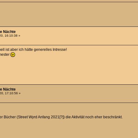
he Nächte
0, 16:10:38 »
ll ist aber ich hätte generelles Intresse!
emester
he Nächte
0, 17:10:56 »
er Bücher (Street Wyrd Anfang 2021[?]) die Aktivität noch eher beschränkt.