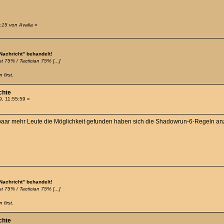
:15 von Avalia
»
 Nachricht" behandelt!
t 75% / Tactician 75% [...]
 first.
chte
, 11:55:59 »
n paar mehr Leute die Möglichkeit gefunden haben sich die Shadowrun-6-Regeln a
 Nachricht" behandelt!
t 75% / Tactician 75% [...]
 first.
chte