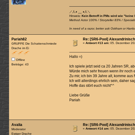
／人◕ ‿‿ ◕人＼
Hinweis:
Kein Betreff in PMs wird wie "keine
Method Actor 100% / Storyteller 83% / Specialis
In need of a razor, better ask Ockham or Hanlon
Pariah82
Re: [SR6-Pool] Alexandrinisc
«
Antwort #13 am:
05. Dezember 202
GRUPPE Die Schattenschmiede
Drache im Ei
Hallo =)
Offline
Beiträge: 43
Ich spiele jetzt seid ca 20 Jahren SR, a
Würde mich sehr freuen wenn ihr noch 
Zu mir, ich bin 39 Jahre alt, komme aus
Ich will allerdings ehrlich sein, daher s
Hoffe das stört euch nicht^^
Liebe Grüße
Pariah
Avalia
Re: [SR6-Pool] Alexandrinisc
«
Antwort #14 am:
05. Dezember 202
Moderator
Ewiger Drache