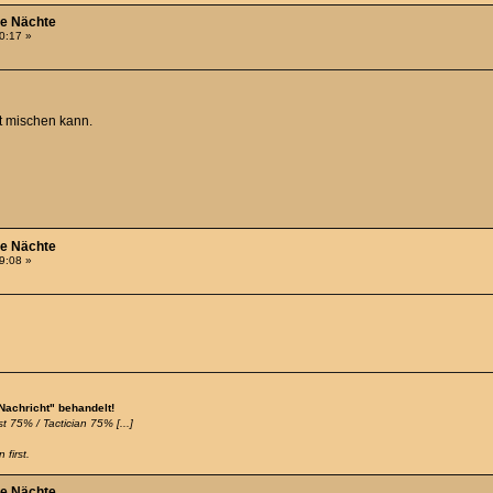
he Nächte
30:17 »
it mischen kann.
he Nächte
29:08 »
 Nachricht" behandelt!
t 75% / Tactician 75% [...]
 first.
he Nächte