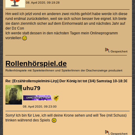
08. April 2020, 09:19:28
Hm weil ich jetzt vond en anderen zwei nichts gehört habe werde ich diese
rund erstmal zurückstellen, weil sie sich schon besser live eignet. Ich biete
sie dann zienmlich sicher auf dem Einhornwald an und nächstes Jahr auf
der Dz Con
Ich werde statt dessen in den nächsten Tagen mein Onlineprogramm
vorstellen
Gespeichert
Rollenhörspiel.de
Rollenhörspiele mit Spieleiter/innen und Spieler/innen der Drachenzwinge produziert
Re: [Erzählrollenspielmini-Lirp] Der König ist tot (3/4) Samstag 10-18:30
uhu79
08. April 2020, 09:23:00
Sorry! Ich bin für Live, ich will deine Krone sehen und will Tee (mit Schuss)
trinken während des Spiels
Gespeichert