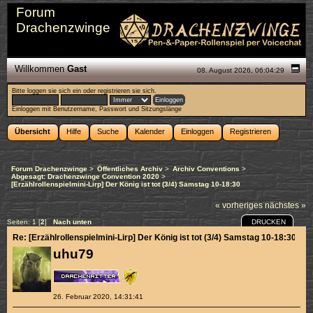
Forum
Drachenzwinge
Willkommen
Gast
08. August 2026, 06:04:29
Bitte
loggen sie sich ein
oder
registrieren sie sich
.
Einloggen mit Benutzername, Passwort und Sitzungslänge
Übersicht
Hilfe
Suche
Kalender
Einloggen
Registrieren
Forum Drachenzwinge
>
Öffentliches Archiv
>
Archiv Conventions
>
Abgesagt: Drachenzwinge Convention 2020
>
[Erzählrollenspielmini-Lirp] Der König ist tot (3/4) Samstag 10-18:30
« vorheriges
nächstes »
DRUCKEN
Seiten:
1
[
2
]
Nach unten
Re: [Erzählrollenspielmini-Lirp] Der König ist tot (3/4) Samstag 10-18:30
uhu79
26. Februar 2020, 14:31:41