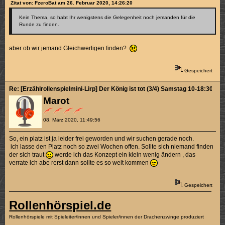
Zitat von: FzeroBat am 26. Februar 2020, 14:26:20
Kein Thema, so habt Ihr wenigstens die Gelegenheit noch jemanden für die
Runde zu finden.
aber ob wir jemand Gleichwertigen finden?
Gespeichert
Re: [Erzählrollenspielmini-Lirp] Der König ist tot (3/4) Samstag 10-18:30
Marot
08. März 2020, 11:49:56
So, ein platz ist ja leider frei geworden und wir suchen gerade noch.
ich lasse den Platz noch so zwei Wochen offen. Sollte sich niemand finden
der sich traut
werde ich das Konzept ein klein wenig ändern , das
verrate ich abe rerst dann sollte es so weit kommen
Gespeichert
Rollenhörspiel.de
Rollenhörspiele mit Spieleiter/innen und Spieler/innen der Drachenzwinge produziert