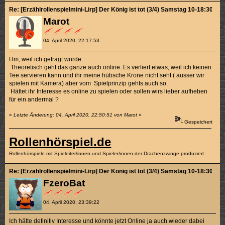
Re: [Erzählrollenspielmini-Lirp] Der König ist tot (3/4) Samstag 10-18:30
Marot
04. April 2020, 22:17:53
Hm, weil ich gefragt wurde:
Theoretisch geht das ganze auch online. Es verliert etwas, weil ich keinen
Tee servieren kann und ihr meine hübsche Krone nicht seht ( ausser wir
spielen mit Kamera) aber vom Spielprinzip gehts auch so.
Hättet ihr Interesse es online zu spielen oder sollen wirs lieber aufheben
für ein andermal ?
«
Letzte Änderung: 04. April 2020, 22:50:51 von Marot
»
Gespeichert
Rollenhörspiel.de
Rollenhörspiele mit Spieleiter/innen und Spieler/innen der Drachenzwinge produziert
Re: [Erzählrollenspielmini-Lirp] Der König ist tot (3/4) Samstag 10-18:30
FzeroBat
04. April 2020, 23:39:22
Ich hätte definitiv Interesse und könnte jetzt Online ja auch wieder dabei