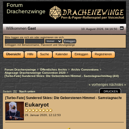
Forum
Drachenzwinge
Willkommen
Gast
10. August 2026, 04:16:50
Bitte
loggen sie sich ein
oder
registrieren sie sich
.
Einloggen mit Benutzername, Passwort und Sitzungslänge
Übersicht
Hilfe
Suche
Kalender
Einloggen
Registrieren
Forum Drachenzwinge
>
Öffentliches Archiv
>
Archiv Conventions
>
Abgesagt: Drachenzwinge Convention 2020
>
[Turbo-Fate] Sundered Skies: Die Geborstenen Himmel - Samstagnachmittag (4/4)
« vorheriges
nächstes »
DRUCKEN
Seiten: [
1
]
Nach unten
[Turbo-Fate] Sundered Skies: Die Geborstenen Himmel - Samstagnachmittag
Eukaryot
29. Januar 2020, 12:12:53