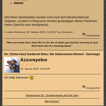
Odonel
(Die freien Spielerplätze werden nicht nach dem Windhundprinzip
vergeben, sondern in Absprache mit dem großzügigen Mäzen Flashman.
Vielen Dank für euer Verständnis!)
«
Letzte Änderung: 16. Februar 2020, 14:43:37 von Eukaryot
»
Gespeichert
"Now you know how I don't like to use the sit down gun but this morning we just
don't have time for mucking about."
Re: [Turbo-Fate] Sundered Skies: Die Geborstenen Himmel - Samstagnachmi
Azzurayelos
29. Januar 2020, 19:02:45
Ich hätte Interesse!
Gespeichert
ShadowCore XP - Schattenlaufen mit Fate Core
Wer ist Azzu?