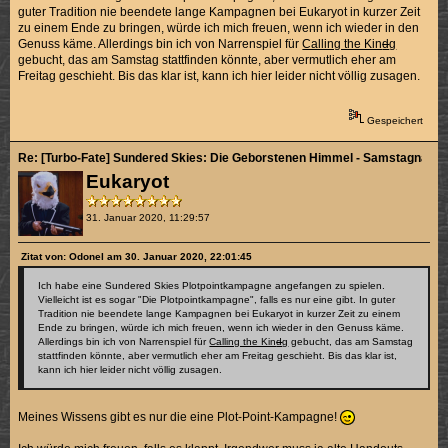
guter Tradition nie beendete lange Kampagnen bei Eukaryot in kurzer Zeit
zu einem Ende zu bringen, würde ich mich freuen, wenn ich wieder in den
Genuss käme. Allerdings bin ich von Narrenspiel für
Calling the Kin
d
g
gebucht, das am Samstag stattfinden könnte, aber vermutlich eher am
Freitag geschieht. Bis das klar ist, kann ich hier leider nicht völlig zusagen.
Gespeichert
Re: [Turbo-Fate] Sundered Skies: Die Geborstenen Himmel - Samstagnachmi
Eukaryot
31. Januar 2020, 11:29:57
Zitat von: Odonel am 30. Januar 2020, 22:01:45
Ich habe eine Sundered Skies Plotpointkampagne angefangen zu spielen.
Vielleicht ist es sogar "Die Plotpointkampagne", falls es nur eine gibt. In guter
Tradition nie beendete lange Kampagnen bei Eukaryot in kurzer Zeit zu einem
Ende zu bringen, würde ich mich freuen, wenn ich wieder in den Genuss käme.
Allerdings bin ich von Narrenspiel für
Calling the Kin
d
g
gebucht, das am Samstag
stattfinden könnte, aber vermutlich eher am Freitag geschieht. Bis das klar ist,
kann ich hier leider nicht völlig zusagen.
Meines Wissens gibt es nur die eine Plot-Point-Kampagne!