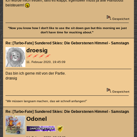
Ich würde mich freuen, falls es klappt. Irgendwer muss ja alte Handouts
beisteuern!
Gespeichert
"Now you know how I don't like to use the sit down gun but this morning we just
don't have time for mucking about."
Re: [Turbo-Fate] Sundered Skies: Die Geborstenen Himmel - Samstagnachmi
droesig
11. Februar 2020, 19:45:09
Das bin ich gerne mit von der Partie.
drœsig
Gespeichert
"Wir müssen langsam machen, das wir schnell anfangen!"
Re: [Turbo-Fate] Sundered Skies: Die Geborstenen Himmel - Samstagnachmi
Odonel