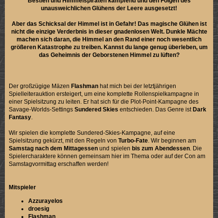
Bestien und Himmelspiraten kämpfend und den Folgen des
unausweichlichen Glühens der Leere ausgesetzt!
Aber das Schicksal der Himmel ist in Gefahr! Das magische Glühen ist
nicht die einzige Verderbnis in dieser gnadenlosen Welt. Dunkle Mächte
machen sich daran, die Himmel an den Rand einer noch wesentlich
größeren Katastrophe zu treiben. Kannst du lange genug überleben, um
das Geheimnis der Geborstenen Himmel zu lüften?
Der großzügige Mäzen
Flashman
hat mich bei der letztjährigen
Spielleiterauktion ersteigert, um eine komplette Rollenspielkampagne in
einer Spielsitzung zu leiten. Er hat sich für die Plot-Point-Kampagne des
Savage-Worlds-Settings
Sundered Skies
entschieden. Das Genre ist
Dark
Fantasy
.
Wir spielen die komplette Sundered-Skies-Kampagne, auf eine
Spielsitzung gekürzt, mit den Regeln von
Turbo-Fate
. Wir beginnen am
Samstag nach dem Mittagessen
und spielen
bis zum Abendessen
. Die
Spielercharaktere können gemeinsam hier im Thema oder auf der Con am
Samstagvormittag erschaffen werden!
Mitspieler
Azzurayelos
droesig
Flashman