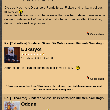
14. Februar 2020, 07:17:05
Die gute Nachricht: Die andere Runde ist auf Freitag und ich kann bei euch
mitspielen
Die schlechte Nachricht: Ich habe keine Handout beizusteuern, weil es eine
online Runde im Roll20 war :/ (aber dafür habe ich einen alten Charakter,
den ich traditionell recyclen kann)
Gespeichert
Re: [Turbo-Fate] Sundered Skies: Die Geborstenen Himmel - Samstagnachmi
Eukaryot
16. Februar 2020, 14:43:58
Sehr gut, dann ist unser Himmelsschiff ja voll besetzt!
Gespeichert
"Now you know how I don't like to use the sit down gun but this morning we just
don't have time for mucking about."
Re: [Turbo-Fate] Sundered Skies: Die Geborstenen Himmel - Samstagnachmi
Odonel