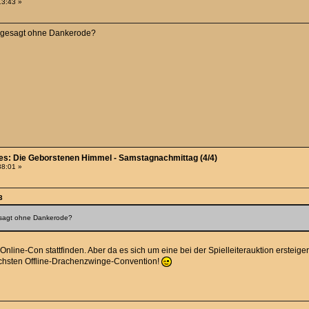
13:43 »
 abgesagt ohne Dankerode?
ies: Die Geborstenen Himmel - Samstagnachmittag (4/4)
38:01 »
3
gesagt ohne Dankerode?
 Online-Con stattfinden. Aber da es sich um eine bei der Spielleiterauktion ersteige
ächsten Offline-Drachenzwinge-Convention!