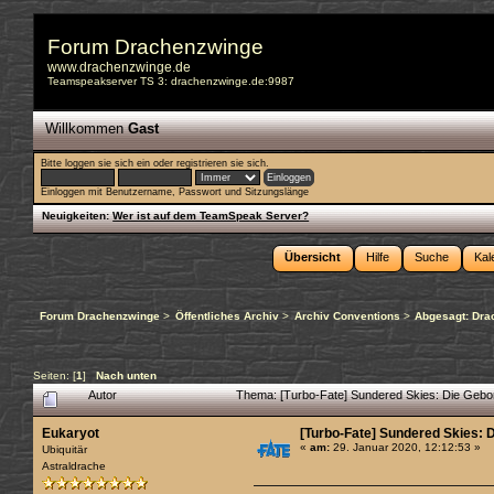
Forum Drachenzwinge
www.drachenzwinge.de
Teamspeakserver TS 3: drachenzwinge.de:9987
Willkommen
Gast
Bitte
loggen sie sich ein
oder
registrieren sie sich
.
Einloggen mit Benutzername, Passwort und Sitzungslänge
Neuigkeiten:
Wer ist auf dem TeamSpeak Server?
Übersicht
Hilfe
Suche
Kal
Forum Drachenzwinge
>
Öffentliches Archiv
>
Archiv Conventions
>
Abgesagt: Dra
Seiten: [
1
]
Nach unten
Autor
Thema: [Turbo-Fate] Sundered Skies: Die Gebo
Eukaryot
[Turbo-Fate] Sundered Skies: 
«
am:
29. Januar 2020, 12:12:53 »
Ubiquitär
Astraldrache