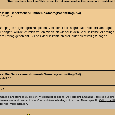
"Now you know how I don't like to use the sit down gun but this morning we just don't
ies: Die Geborstenen Himmel - Samstagnachmittag (2/4)
22:01:45 »
ampagne angefangen zu spielen. Vielleicht ist es sogar "Die Plotpointkampagne", f
u bringen, würde ich mich freuen, wenn ich wieder in den Genuss käme. Allerdings 
am Freitag geschieht. Bis das klar ist, kann ich hier leider nicht völlig zusagen.
ies: Die Geborstenen Himmel - Samstagnachmittag (2/4)
11:29:57 »
1:45
pagne angefangen zu spielen. Vielleicht ist es sogar "Die Plotpointkampagne", falls es nur eine 
freuen, wenn ich wieder in den Genuss käme. Allerdings bin ich von Narrenspiel für
Calling the K
ider nicht völlig zusagen.