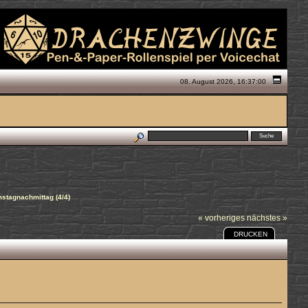
08. August 2026, 16:37:00
stagnachmittag (4/4)
« vorheriges
nächstes »
DRUCKEN