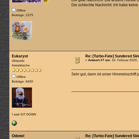
Die schlechte Nachricht: Ich habe keine 
Offline
Beiträge: 2375
Eukaryot
Re: [Turbo-Fate] Sundered Sk
«
Antwort #7 am:
16. Februar 2020,
Ubiquitär
Astraldrache
Sehr gut, dann ist unser Himmelsschiff ja
Offline
Beiträge: 8450
I said SIT DOWN
Odonel
Re: [Turbo-Fate] Sundered Sk