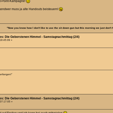
lot-Point-Kampagne!
 Irgendwer muss ja alte Handouts beisteuern!
"Now you know how I don't like to use the sit down gun but this morning we just don't
ies: Die Geborstenen Himmel - Samstagnachmittag (2/4)
19:45:09 »
anfangen!"
ies: Die Geborstenen Himmel - Samstagnachmittag (2/4)
 07:17:05 »
t auf Freitag und ich kann bei euch mitspielen