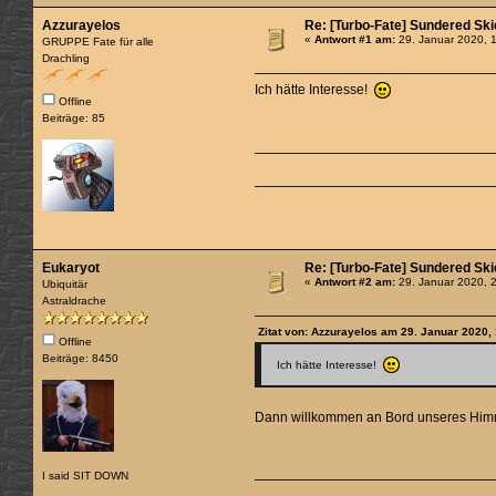
Azzurayelos
Re: [Turbo-Fate] Sundered Sk
«
Antwort #1 am:
29. Januar 2020, 
GRUPPE Fate für alle
Drachling
Ich hätte Interesse!
Offline
Beiträge: 85
Eukaryot
Re: [Turbo-Fate] Sundered Sk
«
Antwort #2 am:
29. Januar 2020, 
Ubiquitär
Astraldrache
Zitat von: Azzurayelos am 29. Januar 2020,
Offline
Beiträge: 8450
Ich hätte Interesse!
Dann willkommen an Bord unseres Himm
I said SIT DOWN