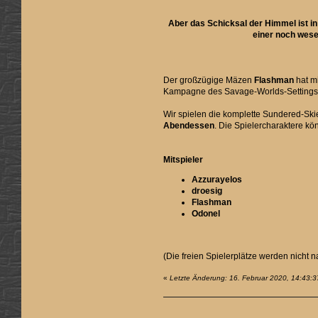
Aber das Schicksal der Himmel ist in
einer noch wese
Der großzügige Mäzen
Flashman
hat mi
Kampagne des Savage-Worlds-Setting
Wir spielen die komplette Sundered-Ski
Abendessen
. Die Spielercharaktere k
Mitspieler
Azzurayelos
droesig
Flashman
Odonel
(Die freien Spielerplätze werden nich
«
Letzte Änderung: 16. Februar 2020, 14:43:3