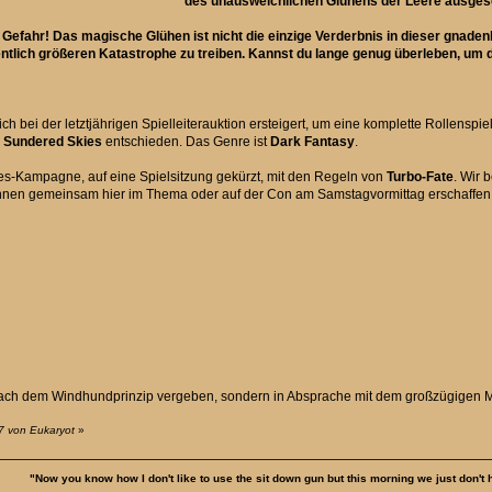
des unausweichlichen Glühens der Leere ausgese
 Gefahr! Das magische Glühen ist nicht die einzige Verderbnis in dieser gnad
ntlich größeren Katastrophe zu treiben. Kannst du lange genug überleben, um
ch bei der letztjährigen Spielleiterauktion ersteigert, um eine komplette Rollenspiel
s
Sundered Skies
entschieden. Das Genre ist
Dark Fantasy
.
es-Kampagne, auf eine Spielsitzung gekürzt, mit den Regeln von
Turbo-Fate
. Wir
önnen gemeinsam hier im Thema oder auf der Con am Samstagvormittag erschaffen
t nach dem Windhundprinzip vergeben, sondern in Absprache mit dem großzügigen M
7 von Eukaryot
»
"Now you know how I don't like to use the sit down gun but this morning we just don't