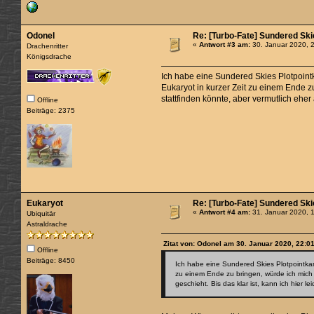
Odonel
Re: [Turbo-Fate] Sundered Sk
«
Antwort #3 am:
30. Januar 2020, 
Drachenritter
Königsdrache
Ich habe eine Sundered Skies Plotpointk
Eukaryot in kurzer Zeit zu einem Ende z
stattfinden könnte, aber vermutlich eher 
Offline
Beiträge: 2375
Eukaryot
Re: [Turbo-Fate] Sundered Sk
«
Antwort #4 am:
31. Januar 2020, 
Ubiquitär
Astraldrache
Zitat von: Odonel am 30. Januar 2020, 22:0
Offline
Beiträge: 8450
Ich habe eine Sundered Skies Plotpointkam
zu einem Ende zu bringen, würde ich mich 
geschieht. Bis das klar ist, kann ich hier le