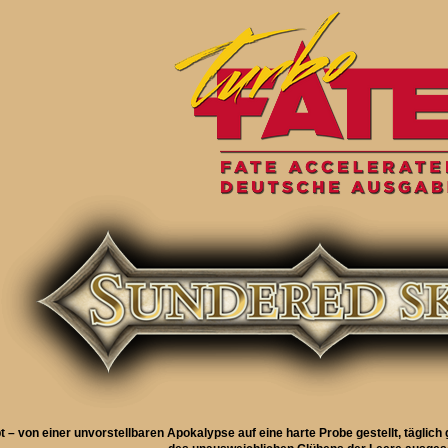
t – von einer unvorstellbaren Apokalypse auf eine harte Probe gestellt, tägli