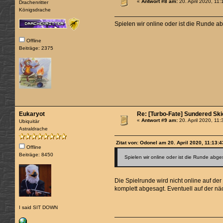
«
Antwort #8 am:
20. April 2020, 11:
Drachenritter
Königsdrache
Spielen wir online oder ist die Runde
Offline
Beiträge: 2375
Eukaryot
Re: [Turbo-Fate] Sundered Sk
«
Antwort #9 am:
20. April 2020, 11:
Ubiquitär
Astraldrache
Zitat von: Odonel am 20. April 2020, 11:13:4
Offline
Beiträge: 8450
Spielen wir online oder ist die Runde ab
Die Spielrunde wird nicht online auf der
komplett abgesagt. Eventuell auf der n
I said SIT DOWN