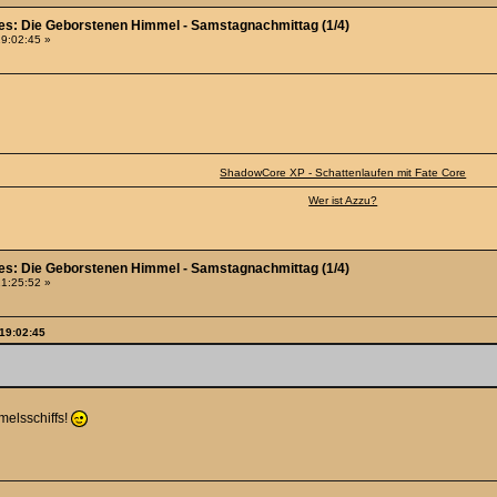
ies: Die Geborstenen Himmel - Samstagnachmittag (1/4)
19:02:45 »
ShadowCore XP - Schattenlaufen mit Fate Core
Wer ist Azzu?
ies: Die Geborstenen Himmel - Samstagnachmittag (1/4)
21:25:52 »
 19:02:45
elsschiffs!