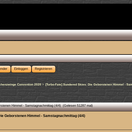
ender
Einloggen
Registrieren
chenzwinge Convention 2020
>
[Turbo-Fate] Sundered Skies: Die Geborstenen Himmel - Sam
rstenen Himmel - Samstagnachmittag (4/4) (Gelesen 51287 mal)
Die Geborstenen Himmel - Samstagnachmittag (4/4)