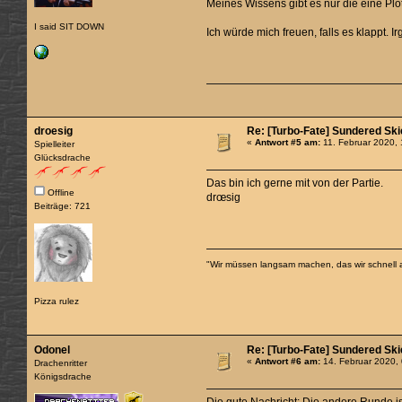
Meines Wissens gibt es nur die eine P
I said SIT DOWN
Ich würde mich freuen, falls es klappt.
droesig
Re: [Turbo-Fate] Sundered Sk
«
Antwort #5 am:
11. Februar 2020, 
Spielleiter
Glücksdrache
Das bin ich gerne mit von der Partie.
Offline
drœsig
Beiträge: 721
"Wir müssen langsam machen, das wir schnell 
Pizza rulez
Odonel
Re: [Turbo-Fate] Sundered Sk
«
Antwort #6 am:
14. Februar 2020,
Drachenritter
Königsdrache
Die gute Nachricht: Die andere Runde is