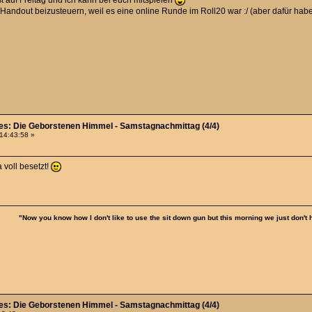
Handout beizusteuern, weil es eine online Runde im Roll20 war :/ (aber dafür habe 
ies: Die Geborstenen Himmel - Samstagnachmittag (4/4)
 14:43:58 »
 voll besetzt!
"Now you know how I don't like to use the sit down gun but this morning we just don't
ies: Die Geborstenen Himmel - Samstagnachmittag (4/4)